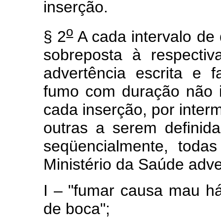
inserção.
o
§ 2
A cada intervalo de 
sobreposta à respecti
advertência escrita e 
fumo com duração não i
cada inserção, por inter
outras a serem definid
seqüencialmente, toda
Ministério da Saúde adve
I – "fumar causa mau há
de boca";