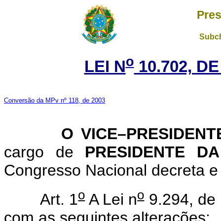
Pres
Subch
o
LEI N
10.702, DE
Conversão da MPv nº 118, de 2003
O VICE–PRESIDENTE 
cargo de
PRESIDENTE D
Congresso Nacional decreta e 
o
o
Art. 1
A Lei n
9.294, de 
com as seguintes alterações: