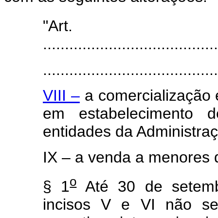
"Ar
........................................
........................................
VIII –
a comercialização 
em estabelecimento
entidades da Administraç
IX – a venda a menores 
o
§ 1
Até 30 de setemb
incisos V e VI não se