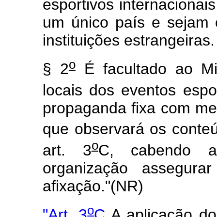
esportivos internaciona
um único país e sejam 
instituições estrangeiras.
o
§ 2
É facultado ao Min
locais dos eventos espo
propaganda fixa com me
que observará os conteú
o
art. 3
C, cabendo a
organização assegurar
afixação."(NR)
o
"Art. 3
C
A aplicação do