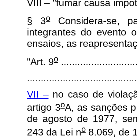
VIII – "fumar causa impot
o
§ 3
Considera-se, pa
integrantes do evento os
ensaios, as reapresenta
o
"Art. 9
............................
........................................
VII –
no caso de violaçã
o
artigo 3
A, as sanções pr
de agosto de 1977, sem
o
243 da Lei n
8.069, de 1