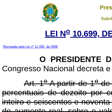
Pres
Subch
o
LEI N
10.699, D
Revogada pela Lei nº 11.430, de 2006
O PRESIDENTE DA 
Congresso Nacional decreta e 
o
o
Art. 1
A partir de 1
de 
percentuais de dezoito por c
inteiro e seiscentos e noventa 
de aumento real, sobre o val