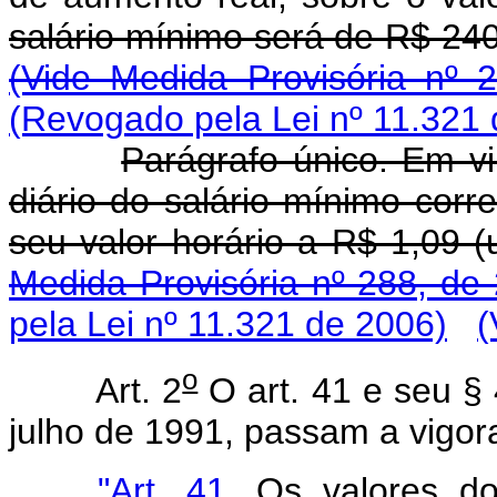
salário mínimo será de R$ 2
(Vide Medida Provisória nº 
(Revogado pela Lei nº 11.321
Parágrafo único. Em v
diário do salário mínimo corr
seu valor horário a R$ 1,09 
Medida Provisória nº 288, de
pela Lei nº 11.321 de 2006)
(
o
Art. 2
O art. 41 e seu § 
julho de 1991, passam a vigor
"Art. 41.
Os valores do