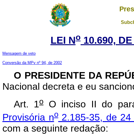
Pres
Subch
o
LEI N
10.690, DE
Mensagem de veto
Conversão da MPv nº 94, de 2002
O PRESIDENTE DA REPÚ
Nacional decreta e eu sanciono
o
Art. 1
O inciso II do pará
o
Provisória n
2.185-35, de 24
com a seguinte redação: