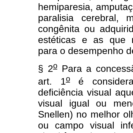
hemiparesia, amputa
paralisia cerebral,
congênita ou adquiri
estéticas e as que 
para o desempenho de
o
§ 2
Para a concessã
o
art. 1
é considera
deficiência visual aq
visual igual ou men
Snellen) no melhor ol
ou campo visual inf