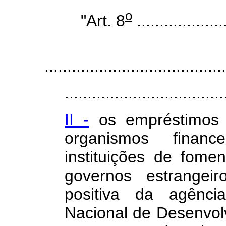
o
"Art. 8
....................
Parágra
........................................
...................................
II -
os empréstimos o
organismos financ
instituições de fome
governos estrangei
positiva da agênci
Nacional de Desenvol