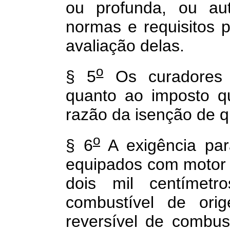
ou profunda, ou aut
normas e requisitos 
avaliação delas.
o
§ 5
Os curadores r
quanto ao imposto q
razão da isenção de qu
o
§ 6
A exigência par
equipados com motor d
dois mil centímet
combustível de ori
reversível de combust