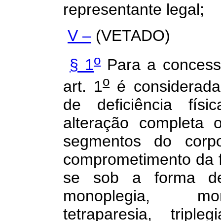
representante legal;
V –
(VETADO)
o
§ 1
Para a concessã
o
art. 1
é considerada
de deficiência fís
alteração completa 
segmentos do corp
comprometimento da f
se sob a forma de 
monoplegia, mono
tetraparesia, tripleg