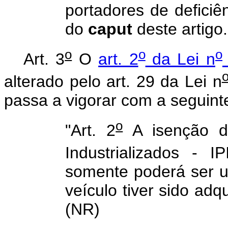
portadores de deficiên
do
caput
deste artigo
o
o
o
Art. 3
O
art. 2
da Lei n
alterado pelo art. 29 da Lei n
passa a vigorar com a seguint
o
"Art. 2
A isenção d
Industrializados - 
somente poderá ser ut
veículo tiver sido adq
(NR)