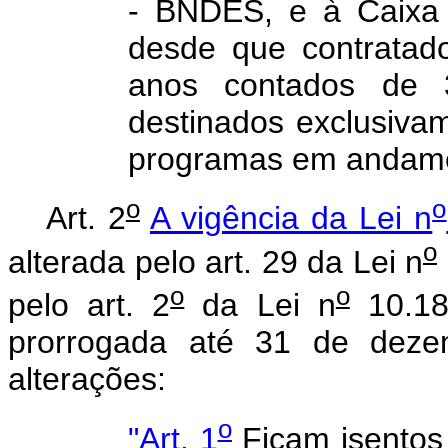
- BNDES, e à Caixa 
desde que contratad
anos contados de
destinados exclusiv
programas em andame
o
o
Art. 2
A vigência da Lei n
o
alterada pelo art. 29 da Lei n
o
o
pelo art. 2
da Lei n
10.18
prorrogada até 31 de deze
alterações:
o
"Art. 1
Ficam isentos