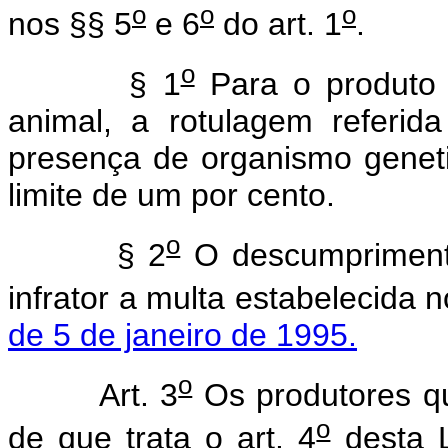
o
o
o
nos §§ 5
e 6
do art. 1
.
o
§ 1
Para o produto
animal, a rotulagem referi
presença de organismo geneti
limite de um por cento.
o
§ 2
O descumpriment
infrator a multa estabelecida
de 5 de janeiro de 1995.
o
Art. 3
Os produtores qu
o
de que trata o art. 4
desta L