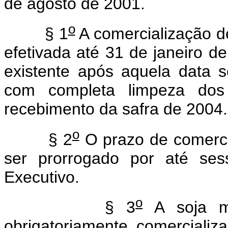
de agosto de 2001.
o
§ 1
A comercialização de
efetivada até 31 de janeiro d
existente após aquela data s
com completa limpeza do
recebimento da safra de 2004.
o
§ 2
O prazo de comercia
ser prorrogado por até ses
Executivo.
o
§ 3
A soja m
obrigatoriamente comerciali