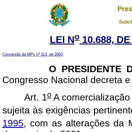
Pres
Subch
o
LEI N
10.688, DE
Conversão da MPv nº 113, de 2003
O PRESIDENTE DA
Congresso Nacional decreta e 
o
Art. 1
A comercialização 
sujeita às exigências pertinen
1995
, com as alterações da 