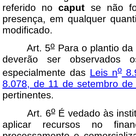
referido no
caput
se não fo
presença, em qualquer quant
modificado.
o
Art. 5
Para o plantio da 
deverão ser observados os
o
especialmente das
Leis n
8.
8.078, de 11 de setembro de
pertinentes.
o
Art. 6
É vedado às instit
aplicar recursos no finan
processamento e comercializ