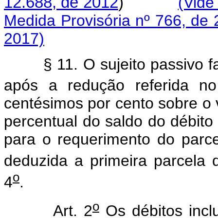
12.688, de 2012
)
(Vide
Medida Provisória nº 766, de 
2017)
§ 11. O sujeito passivo fará
após a redução referida n
centésimos por cento sobre o
percentual do saldo do débito 
para o requerimento do parce
deduzida a primeira parcela
o
4
.
o
Art. 2
Os débitos inc