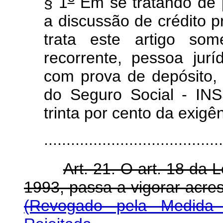
§ 1
Em se tratando de 
a discussão de crédito p
trata este artigo so
recorrente, pessoa juríd
com prova de depósito, 
do Seguro Social - INS
trinta por cento da exigên
......................................
Art. 21. O art. 18 da L
1993, passa a vigorar acres
(Revogado pela Medida 