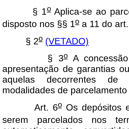
o
§ 1
Aplica-se ao parc
o
disposto nos §§ 1
a 11 do art.
o
§ 2
(VETADO)
o
§ 3
A concessão 
apresentação de garantias o
aquelas decorrentes de d
modalidades de parcelamento 
o
Art. 6
Os depósitos ex
serem parcelados nos te