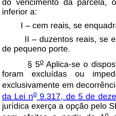
do vencimento da parcela, 
inferior a:
I – cem reais, se enquadra
II – duzentos reais, se en
de pequeno porte.
o
§ 5
Aplica-se o dispos
foram excluídas ou impe
exclusivamente em decorrênci
o
da Lei n
9.317, de 5 de dez
jurídica exerça a opção pelo S
o