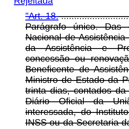
Rejeitada
"Art. 18.
..........................
Parágrafo único. Das 
Nacional de Assistência 
da Assistência e Pro
concessão ou renovaçã
Beneficente de Assistên
Ministro de Estado da P
trinta dias, contados d
Diário Oficial da Un
interessada, do Institu
INSS ou da Secretaria da