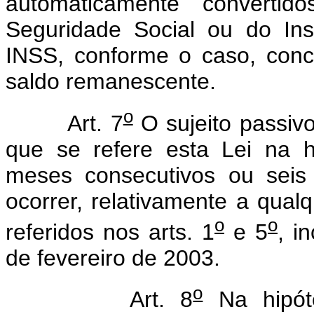
automaticamente convert
Seguridade Social ou do Ins
INSS, conforme o caso, con
saldo remanescente.
o
Art. 7
O sujeito passiv
que se refere esta Lei na h
meses consecutivos ou seis
ocorrer, relativamente a qualq
o
o
referidos nos arts. 1
e 5
, i
de fevereiro de 2003.
o
Art. 8
Na hipóte