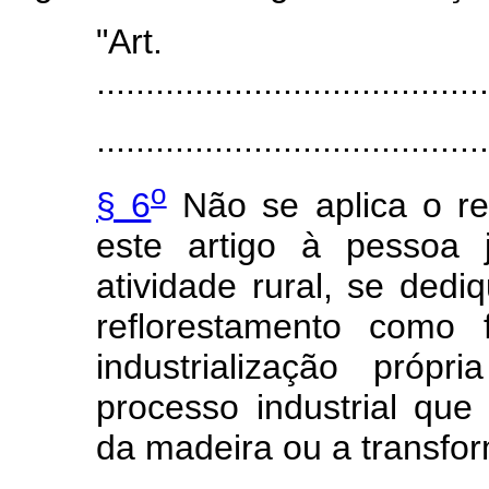
"Art
........................................
........................................
o
§ 6
Não se aplica o reg
este artigo à pessoa j
atividade rural, se ded
reflorestamento como 
industrialização próp
processo industrial que
da madeira ou a transfor