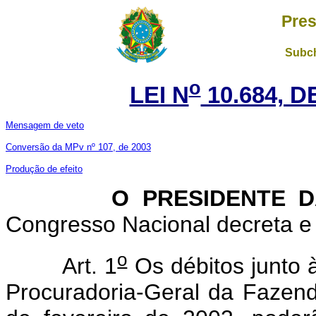
Pres
Subch
o
LEI N
10.684, D
Mensagem de veto
Conversão da MPv nº 107, de 2003
Produção de efeito
O PRESIDENTE DA 
Congresso Nacional decreta e 
o
Art. 1
Os débitos junto 
Procuradoria-Geral da Fazen