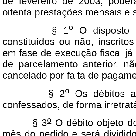
de fevereiro de 2003, pode
oitenta prestações mensais e 
o
§ 1
O disposto n
constituídos ou não, inscrit
em fase de execução fiscal já
de parcelamento anterior, nã
cancelado por falta de pagame
o
§ 2
Os débitos ai
confessados, de forma irretratá
o
§ 3
O débito objeto d
mês do pedido e será dividid