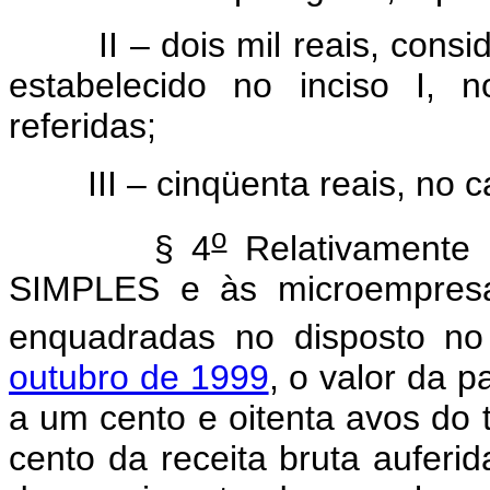
II – dois mil reais, consid
estabelecido no inciso I, 
referidas;
III – cinqüenta reais, no ca
o
§ 4
Relativamente à
SIMPLES e às microempresa
enquadradas no disposto n
outubro de 1999
, o valor da 
a um cento e oitenta avos do t
cento da receita bruta auferi