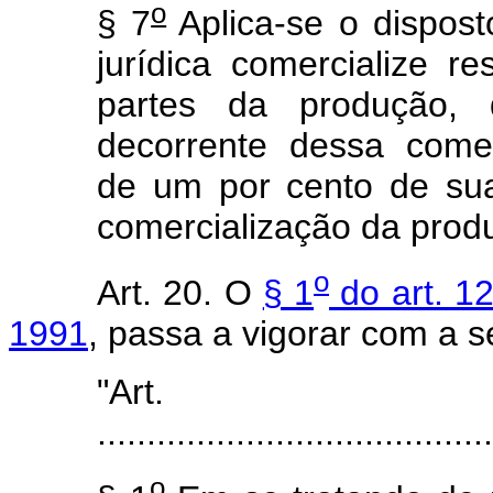
o
§ 7
Aplica-se o dispost
jurídica comercialize r
partes da produção, 
decorrente dessa come
de um por cento de sua
comercialização da prod
o
Art. 20. O
§ 1
do art. 12
1991
, passa a vigorar com a s
"Art
........................................
o