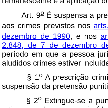
remanescente e a aplicação do 
o
Art. 9
É suspensa a pret
aos crimes previstos nos
arts
dezembro de 1990
, e nos
ar
2.848, de 7 de dezembro d
período em que a pessoa jur
aludidos crimes estiver incluí
o
§ 1
A prescrição crim
suspensão da pretensão puniti
o
§ 2
Extingue-se a puni