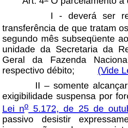
Art. 4
O parcelamento a q
I - deverá ser re
transferência de que tratam os
segundo mês subseqüente ao 
unidade da Secretaria da Re
Geral da Fazenda Nacional
respectivo débito;
(Vide L
II – somente alcançará d
exigibilidade suspensa por fo
o
Lei n
5.172, de 25 de outu
passivo desistir expressa