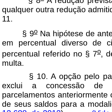
§ 8
A redução previst
qualquer outra redução admitid
11.
o
§ 9
Na hipótese de ante
em percentual diverso de c
o
percentual referido no § 7
, d
multa.
§ 10. A opção pelo pa
exclui a concessão de q
parcelamentos anteriormente c
de seus saldos para a m