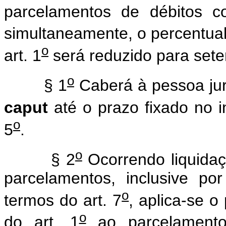
parcelamentos de débitos c
simultaneamente, o percentual 
o
art. 1
será reduzido para sete
o
§ 1
Caberá à pessoa jurí
caput
até o prazo fixado no in
o
5
.
o
§ 2
Ocorrendo liquidaç
parcelamentos, inclusive po
o
termos do art. 7
, aplica-se o
o
do art. 1
ao parcelamento