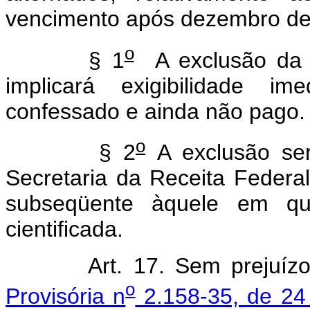
vencimento após dezembro de
o
§ 1
A exclusão da p
implicará exigibilidade im
confessado e ainda não pago.
o
§ 2
A exclusão ser
Secretaria da Receita Federal
subseqüente àquele em que
cientificada.
Art. 17. Sem prejuíz
o
Provisória n
2.158-35, de 24