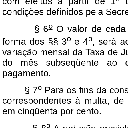
com efeitos a partir de 1
d
condições definidos pela Secre
o
§ 6
O valor de cada 
o
o
forma dos §§ 3
e 4
, será a
variação mensal da Taxa de Ju
do mês subseqüente ao d
pagamento.
o
§ 7
Para os fins da cons
correspondentes à multa, de 
em cinqüenta por cento.
o