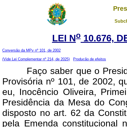
Pres
Subch
o
LEI N
10.676, D
Conversão da MPv nº 101, de 2002
(Vide Lei Complementar nº 214, de 2025)
Produção de efeitos
Faço saber que o Presiden
Provisória nº 101, de 2002, 
eu, Inocêncio Oliveira, Prime
Presidência da Mesa do Cong
disposto no art. 62 da Const
pela Emenda constitucional 