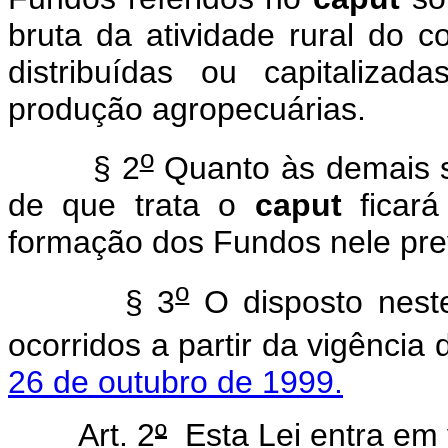
bruta da atividade rural do 
distribuídas ou capitaliza
produção agropecuárias.
o
§ 2
Quanto às demais s
de que trata o
caput
ficará
formação dos Fundos nele prev
o
§ 3
O disposto neste
ocorridos a partir da vigência
26 de outubro de 1999.
Art. 2
º
Esta Lei entra em 