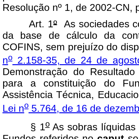
Resolução nº 1, de 2002-CN, p
Art. 1
º
As sociedades co
da base de cálculo da con
COFINS, sem prejuízo do dis
o
n
2.158-35, de 24 de agost
Demonstração do Resultado 
para a constituição do F
Assistência Técnica, Educacio
o
Lei n
5.764, de 16 de dezemb
o
§ 1
As sobras líquidas 
Fundos referidos no
caput
so