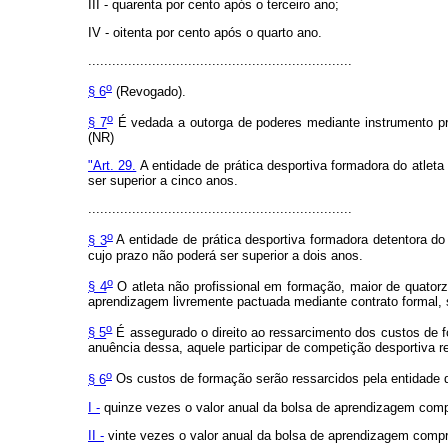
III - quarenta por cento após o terceiro ano;
IV - oitenta por cento após o quarto ano.
..................................................................
o
§ 6
(Revogado).
o
§ 7
É vedada a outorga de poderes mediante instrumento proc
(NR)
"Art. 29.
A entidade de prática desportiva formadora do atleta 
ser superior a cinco anos.
..................................................................
o
§ 3
A entidade de prática desportiva formadora detentora do p
cujo prazo não poderá ser superior a dois anos.
o
§ 4
O atleta não profissional em formação, maior de quatorze
aprendizagem livremente pactuada mediante contrato formal, 
o
§ 5
É assegurado o direito ao ressarcimento dos custos de f
anuência dessa, aquele participar de competição desportiva re
o
§ 6
Os custos de formação serão ressarcidos pela entidade de
I -
quinze vezes o valor anual da bolsa de aprendizagem compr
II -
vinte vezes o valor anual da bolsa de aprendizagem compr