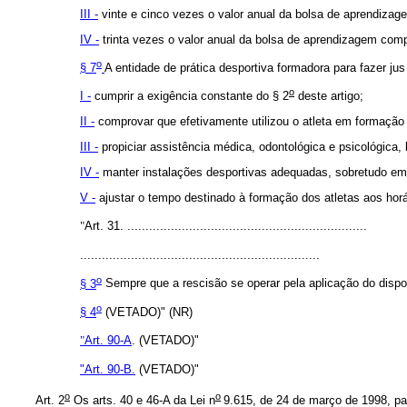
III -
vinte e cinco vezes o valor anual da bolsa de aprendizag
IV -
trinta vezes o valor anual da bolsa de aprendizagem comp
o
§ 7
A entidade de prática desportiva formadora para fazer jus
o
I -
cumprir a exigência constante do § 2
deste artigo;
II -
comprovar que efetivamente utilizou o atleta em formação 
III -
propiciar assistência médica, odontológica e psicológica,
IV -
manter instalações desportivas adequadas, sobretudo em m
V -
ajustar o tempo destinado à formação dos atletas aos horári
"
Art. 31. ..................................................................
..................................................................
o
§ 3
Sempre que a rescisão se operar pela aplicação do disp
o
§ 4
(VETADO)" (NR)
"
Art. 90-A
. (VETADO)"
"Art. 90-B.
(VETADO)"
o
o
Art. 2
Os arts. 40 e 46-A da Lei n
9.615, de 24 de março de 1998, pa