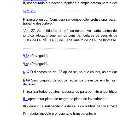
II, assegurado o processo regular e a ampla defesa para a des
"
Art. 26.
..................................................................
Parágrafo único. Considera-se competição profissional para
trabalho desportivo."
"Art. 27.
As entidades de prática desportiva participantes 
jurídica adotada, sujeitam os bens particulares de seus dirig
o
1.017 da Lei n
10.406, de 10 de janeiro de 2002, na hipótese 
..................................................................
o
§ 3
(Revogado).
o
§ 4
(Revogado).
o
§ 5
O disposto no art. 23 aplica-se, no que couber, às entida
o
§ 6
Sem prejuízo de outros requisitos previstos em lei, as 
deverão:
I -
realizar todos os atos necessários para permitir a identific
II -
apresentar plano de resgate e plano de investimento;
III -
garantir a independência de seus conselhos de fiscalizaç
IV -
adotar modelo profissional e transparente; e