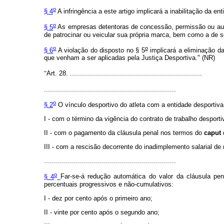
o
§ 4
A infringência a este artigo implicará a inabilitação da en
o
§ 5
As empresas detentoras de concessão, permissão ou auto
de patrocinar ou veicular sua própria marca, bem como a de 
o
o
§ 6
A violação do disposto no § 5
implicará a eliminação da
que venham a ser aplicadas pela Justiça Desportiva." (NR)
"
Art. 28. ..................................................................
..................................................................
o
§ 2
O vínculo desportivo do atleta com a entidade desportiva 
I - com o término da vigência do contrato de trabalho desporti
II - com o pagamento da cláusula penal nos termos do
caput
d
III - com a rescisão decorrente do inadimplemento salarial de
..................................................................
o
§ 4
Far-se-á redução automática do valor da cláusula pe
percentuais progressivos e não-cumulativos:
I - dez por cento após o primeiro ano;
II - vinte por cento após o segundo ano;