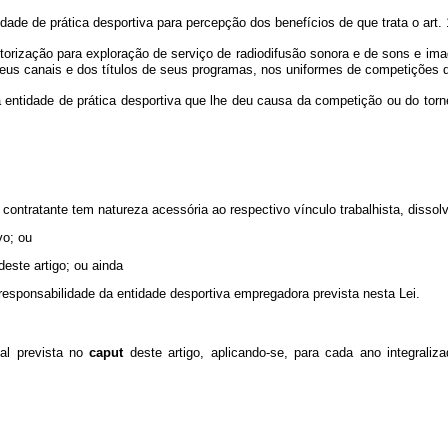
tidade de prática desportiva para percepção dos benefícios de que trata o art. 
rização para exploração de serviço de radiodifusão sonora e de sons e ima
seus canais e dos títulos de seus programas, nos uniformes de competições 
 entidade de prática desportiva que lhe deu causa da competição ou do torn
contratante tem natureza acessória ao respectivo vínculo trabalhista, dissolv
vo; ou
este artigo; ou ainda
 responsabilidade da entidade desportiva empregadora prevista nesta Lei.
nal prevista no
caput
deste artigo, aplicando-se, para cada ano integraliza