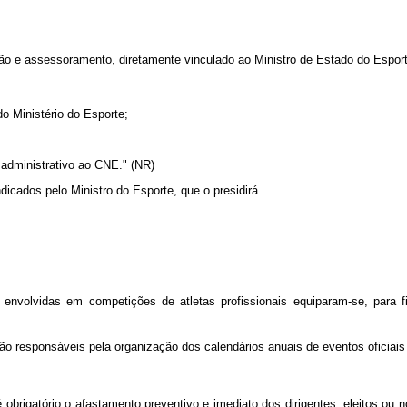
o e assessoramento, diretamente vinculado ao Ministro de Estado do Esport
do Ministério do Esporte;
 administrativo ao CNE." (NR)
cados pelo Ministro do Esporte, que o presidirá.
 envolvidas em competições de atletas profissionais equiparam-se, para 
ão responsáveis pela organização dos calendários anuais de eventos oficiais
é obrigatório o afastamento preventivo e imediato dos dirigentes, eleitos o