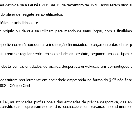
o
a definida pela Lei n
6.404, de 15 de dezembro de 1976, após terem sido au
o plano de resgate serão utilizados:
iários e trabalhistas; e
io próprio ou de que se utilizam para mando de seus jogos, com a finalida
esportiva deverá apresentar à instituição financiadora o orçamento das obras 
stituírem-se regularmente em sociedade empresária, segundo um dos tipos r
s desta Lei, as entidades de prática desportiva envolvidas em competições 
o
onstituírem regularmente em sociedade empresária na forma do § 9
não fica
002 - Código Civil.
a Lei, as atividades profissionais das entidades de prática desportiva, das e
stituídas, equiparam-se às das sociedades empresárias, notadamente para 