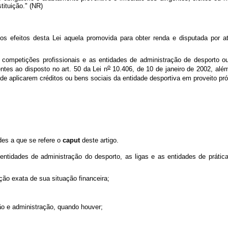
tituição." (NR)
 os efeitos desta Lei aquela promovida para obter renda e disputada por at
de competições profissionais e as entidades de administração de desporto 
o
entes ao disposto no art. 50 da Lei n
10.406, de 10 de janeiro de 2002, al
de aplicarem créditos ou bens sociais da entidade desportiva em proveito próp
des a que se refere o
caput
deste artigo.
entidades de administração do desporto, as ligas e as entidades de prátic
ação exata de sua situação financeira;
ão e administração, quando houver;