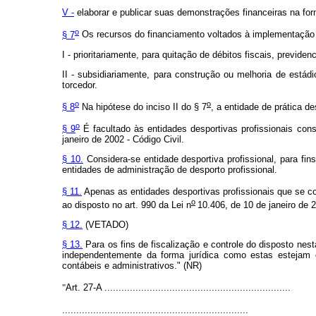
V -
elaborar e publicar suas demonstrações financeiras na form
o
§ 7
Os recursos do financiamento voltados à implementação d
I - prioritariamente, para quitação de débitos fiscais, previdenc
II - subsidiariamente, para construção ou melhoria de estád
torcedor.
o
o
§ 8
Na hipótese do inciso II do § 7
, a entidade de prática d
o
§ 9
É facultado às entidades desportivas profissionais con
janeiro de 2002 - Código Civil.
§ 10.
Considera-se entidade desportiva profissional, para fin
entidades de administração de desporto profissional.
§ 11.
Apenas as entidades desportivas profissionais que se c
o
ao disposto no art. 990 da Lei n
10.406, de 10 de janeiro de 2
§ 12.
(VETADO)
§ 13.
Para os fins de fiscalização e controle do disposto nest
independentemente da forma jurídica como estas estejam con
contábeis e administrativos." (NR)
"
Art. 27-A ..................................................................
..................................................................