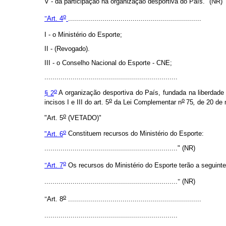
V - da participação na organização desportiva do País." (NR)
o
"
Art. 4
..................................................................
I - o Ministério do Esporte;
II - (Revogado).
III - o Conselho Nacional do Esporte - CNE;
..................................................................
o
§ 2
A organização desportiva do País, fundada na liberdade d
o
o
incisos I e III do art. 5
da Lei Complementar n
75
,
de 20 de 
o
"Art. 5
(VETADO)"
o
"Art. 6
Constituem recursos do Ministério do Esporte:
.................................................................." (NR)
o
"
Art. 7
Os recursos do Ministério do Esporte terão a seguinte
..................................................................
"
(NR)
o
"
Art. 8
..................................................................
..................................................................