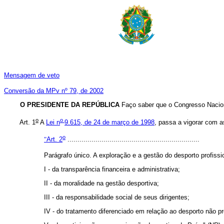
Mensagem de veto
Conversão da MPv nº 79, de 2002
O PRESIDENTE DA REPÚBLICA
Faço saber que o Congresso Nacion
o
o
Art. 1
A
Lei n
9.615, de 24 de março de 1998
, passa a vigorar com a
o
"
Art. 2
..................................................................
Parágrafo único. A exploração e a gestão do desporto profissi
I - da transparência financeira e administrativa;
II - da moralidade na gestão desportiva;
III - da responsabilidade social de seus dirigentes;
IV - do tratamento diferenciado em relação ao desporto não pro