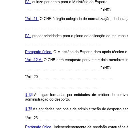
IV -
quinze por cento para o Ministério do Esporte.
.................................................................." (NR)
"
Art. 11.
O CNE é órgão colegiado de normatização, deliberaçã
..................................................................
IV -
propor prioridades para o plano de aplicação de recursos 
..................................................................
Parágrafo único.
O Ministério do Esporte dará apoio técnico e
"Art. 12-A.
O CNE será composto por vinte e dois membros indi
.................................................................." (NR)
"
Art. 20 ..................................................................
..................................................................
o
§ 6
As ligas formadas por entidades de prática desportiva
administração do desporto.
o
§ 7
As entidades nacionais de administração de desporto ser
"
Art. 23. ..................................................................
Parágrafo único
. Independentemente de previsão estatutária 