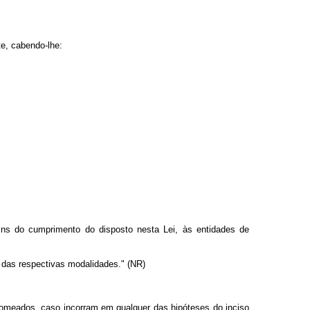
e, cabendo-lhe:
fins do cumprimento do disposto nesta Lei, às entidades de
 das respectivas modalidades." (NR)
u nomeados, caso incorram em qualquer das hipóteses do inciso