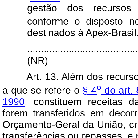
gestão dos recursos
conforme o disposto n
destinados à Apex-Brasil
.......................................
(NR)
Art. 13. Além dos recursos 
o
a que se refere o
§ 4
do art. 
1990
, constituem receitas d
forem transferidos em decor
Orçamento-Geral da União, créd
transferências ou repasses, e 