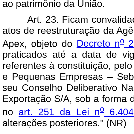
ao patrimônio da União.
Art. 23. Ficam convalidados,
atos de reestruturação da Ag
o
Apex, objeto do
Decreto n
2
praticados até a data de vi
referentes à constituição, pelo
e Pequenas Empresas – Sebr
seu Conselho Deliberativo N
Exportação S/A, sob a forma d
o
no
art. 251 da Lei n
6.404
alterações posteriores." (NR)