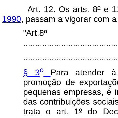
Art. 12. Os arts. 8
º
e 1
1990
, passam a vigorar com a
"Art.8º
........................................
........................................
o
§ 3
Para atender à
promoção de exportaçõ
pequenas empresas, é ins
das contribuições sociai
trata o art. 1
º
do Decr