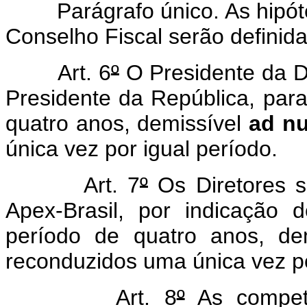
Parágrafo único. As hipóte
Conselho Fiscal serão definid
Art. 6
º
O Presidente da Di
Presidente da República, par
quatro anos, demissível
ad n
única vez por igual período.
Art. 7
º
Os Diretores s
Apex-Brasil, por indicação 
período de quatro anos, de
reconduzidos uma única vez po
Art. 8
º
As competê