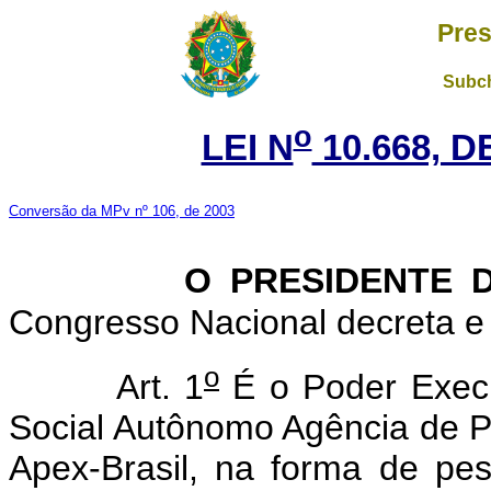
Pres
Subch
o
LEI N
10.668, D
Conversão da MPv nº 106, de 2003
O PRESIDENTE D
Congresso Nacional decreta e 
o
Art. 1
É o Poder Execut
Social Autônomo Agência de P
Apex-Brasil, na forma de pes