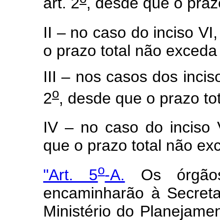
art. 2
, desde que o praz
II – no caso do inciso VI
o prazo total não exceda
III – nos casos dos incis
o
2
, desde que o prazo to
IV – no caso do inciso 
que o prazo total não ex
o
"Art. 5
-A.
Os órgãos 
encaminharão à Secret
Ministério do Planejame