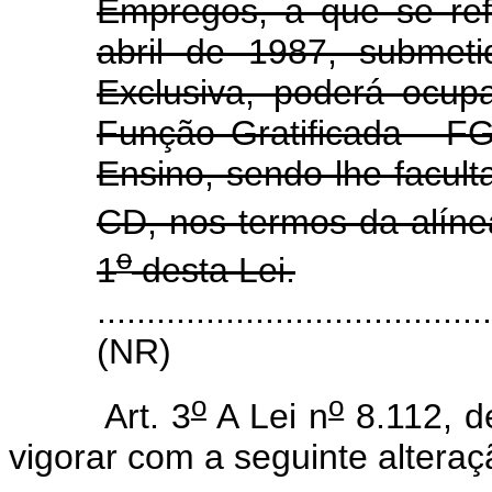
Empregos, a que se ref
abril de 1987, submet
Exclusiva, poderá ocu
Função Gratificada - FG
Ensino, sendo-lhe facul
CD, nos termos da alín
o
1
desta Lei.
.......................................
(NR)
o
o
Art. 3
A Lei n
8.112, d
vigorar com a seguinte alteraç