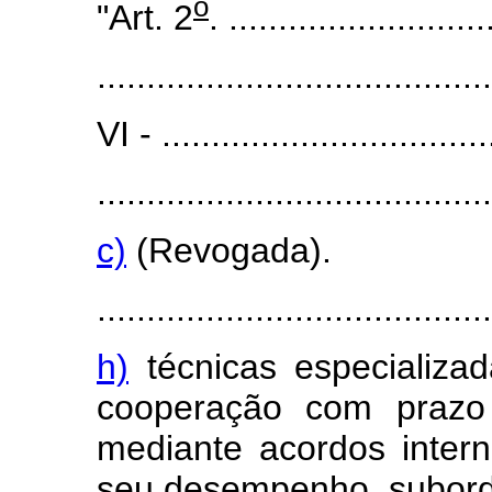
o
"Art. 2
. ..........................
........................................
VI - ..................................
........................................
c)
(Revogada).
........................................
h)
técnicas especializa
cooperação com prazo 
mediante acordos inter
seu desempenho, subord