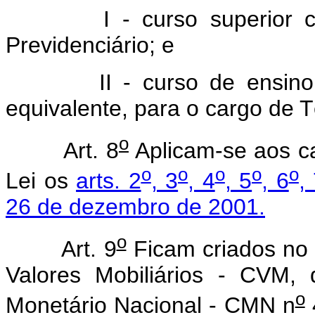
I - curso superior 
Previdenciário; e
II - curso de ensin
equivalente, para o cargo de T
o
Art. 8
Aplicam-se aos ca
o
o
o
o
o
Lei os
arts. 2
, 3
, 4
, 5
, 6
,
26 de dezembro de 2001.
o
Art. 9
Ficam criados no
Valores Mobiliários - CVM,
o
Monetário Nacional - CMN n