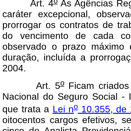
o
Art. 4
As Agências Reg
caráter excepcional, observa
prorrogar os contratos de tra
do vencimento de cada con
observado o prazo máximo 
duração, incluída a prorroga
2004.
o
Art. 5
Ficam criados 
Nacional do Seguro Social - 
o
que trata a
Lei n
10.355, de
oitocentos cargos efetivos, 
cinco de Analista Previdenciá