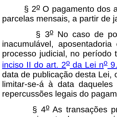
o
§ 2
O pagamento dos at
parcelas mensais, a partir de 
o
§ 3
No caso de po
inacumulável, aposentadori
processo judicial, no período 
o
o
inciso II do art. 2
da Lei n
9.
data de publicação desta Lei,
limitar-se-á à data daquele
repercussões legais do pagam
o
§ 4
As transações pr