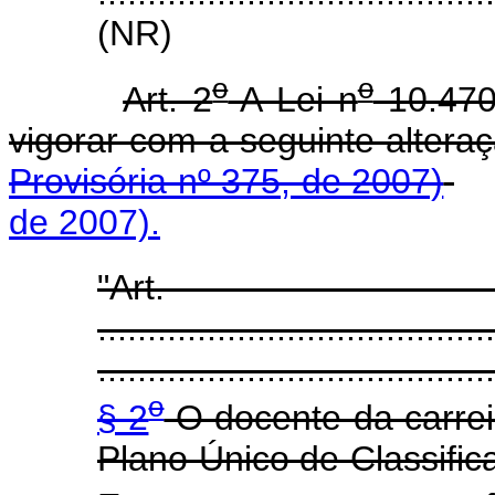
(NR)
o
o
Art. 2
A Lei n
10.470
vigorar com a seguinte 
Provisória nº 375, de 2007)
de 2007).
"Ar
........................................
........................................
o
§ 2
O docente da carreir
Plano Único de Classific