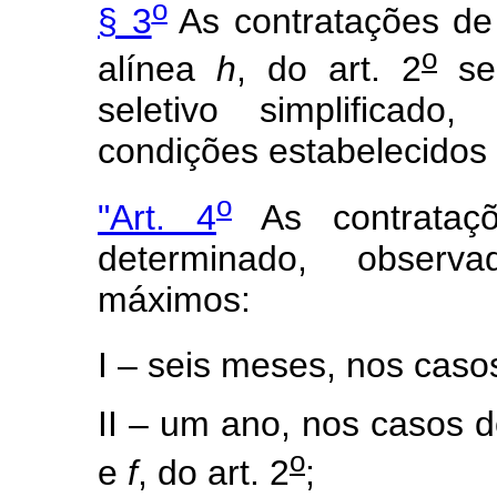
o
§ 3
As contratações de 
o
alínea
h
, do art. 2
ser
seletivo simplificado
condições estabelecidos 
o
"Art. 4
As contrataçõ
determinado, observ
máximos:
I – seis meses, nos casos 
II – um ano, nos casos do
o
e
f
, do art. 2
;