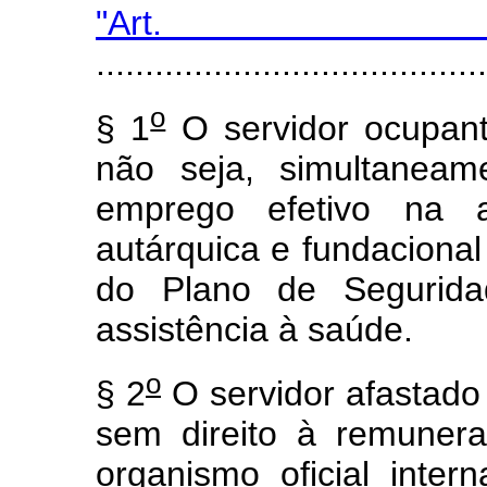
"Art
........................................
o
§ 1
O servidor ocupan
não seja, simultaneam
emprego efetivo na ad
autárquica e fundacional 
do Plano de Segurida
assistência à saúde.
o
§ 2
O servidor afastado 
sem direito à remunera
organismo oficial inter