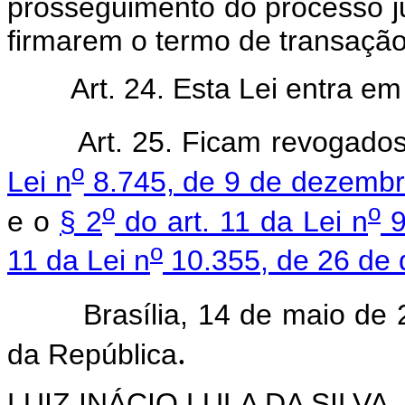
prosseguimento do processo j
firmarem o termo de transação 
Art. 24. Esta Lei entra e
Art. 25. Ficam revogado
o
Lei n
8.745, de 9 de dezemb
o
o
e o
§ 2
do art. 11 da Lei n
9
o
11 da Lei n
10.355, de 26 de
Brasília, 14 de maio de 2
.
da República
LUIZ INÁCIO LULA DA SILVA