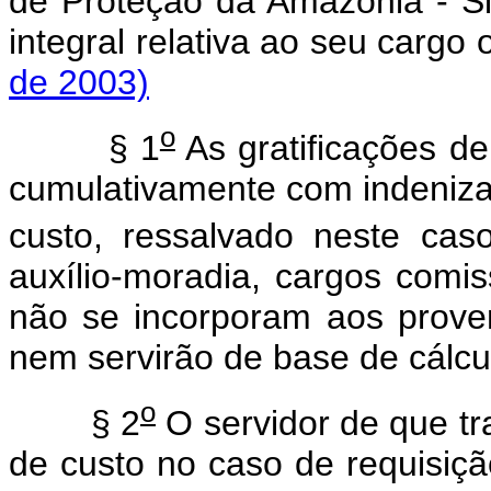
de Proteção da Amazônia - S
integral relativa ao seu carg
de 2003)
o
§ 1
As gratificações de
cumulativamente com indenizaç
custo, ressalvado neste cas
auxílio-moradia, cargos comi
não se incorporam aos prove
nem servirão de base de cálcu
o
§ 2
O servidor de que tr
de custo no caso de requisiç