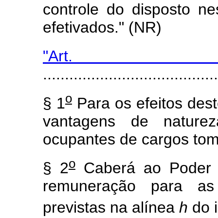
controle do disposto ne
efetivados." (NR)
"Ar
........................................
o
§ 1
Para os efeitos dest
vantagens de natureza
ocupantes de cargos to
o
§ 2
Caberá ao Poder E
remuneração para as 
previstas na alínea
h
do i