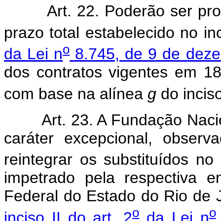
Art. 22. Poderão ser p
prazo total estabelecido no i
o
da Lei n
8.745, de 9 de dez
dos contratos vigentes em 1
com base na alínea
g
do inciso
Art. 23. A Fundação Nac
caráter excepcional, observa
reintegrar os substituídos no
impetrado pela respectiva e
Federal do Estado do Rio de J
o
o
inciso II do art. 2
da Lei n