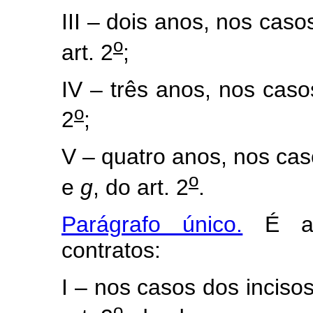
III – dois anos, nos caso
o
art. 2
;
IV – três anos, nos caso
o
2
;
V – quatro anos, nos cas
o
e
g
, do art. 2
.
Parágrafo único.
É adm
contratos:
I – nos casos dos incisos 
o