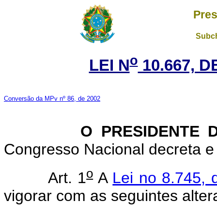
Pres
Subch
o
LEI N
10.667, D
Conversão da MPv nº 86, de 2002
O PRESIDENTE DA
Congresso Nacional decreta e 
o
Art. 1
A
Lei no 8.745,
vigorar com as seguintes alter