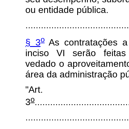
ou entidade pública.
........................................
o
§ 3
As contratações a
inciso VI serão feitas
vedado o aproveitament
área da administração pú
"Art.
o
3
....................................
........................................