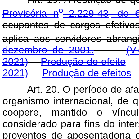
o
Provisória n
2.229-43, de 
ocupantes de cargos efetivo
aplica aos servidores abran
dezembro de 2001.
(V
2021)
Produção de efeito
2021)
Produção de efeitos
Art. 20. O período de af
organismo internacional, de q
coopere, mantido o víncu
considerado para fins do inter
proventos de aposentadoria