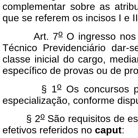
complementar sobre as atribu
que se referem os incisos I e II
o
Art. 7
O ingresso nos 
Técnico Previdenciário dar-
classe inicial do cargo, medi
específico de provas ou de prov
o
§ 1
Os concursos po
especialização, conforme dispu
o
§ 2
São requisitos de es
efetivos referidos no
caput
: