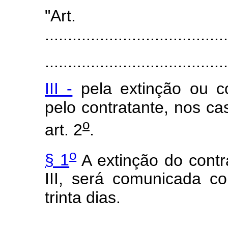
"Art
........................................
........................................
III -
pela extinção ou co
pelo contratante, nos c
o
art. 2
.
o
§ 1
A extinção do contra
III, será comunicada 
trinta dias.
.......................................