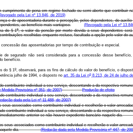
cumprimento de pena em regime fechado ou semi-aberto que contribuir na co
Revogado pela Lei nº 13.846, de 2019)
ença e de aposentadoria durante a percepção, pelos dependentes, do auxílio-
ependentes, ao benefício mais vantajoso.
(Revogado pela Lei nº 13.84
o
ma do § 1
, o valor da pensão por morte devida a seus dependentes será
contribuições recolhidas enquanto recluso, facultada a opção pelo valor do au
 concessão das aposentadorias por tempo de contribuição e especial.
ade de segurado não será considerada para a concessão desse benefício
do benefício.
o
s do § 1
, observará, para os fins de cálculo do valor do benefício, o dispo
o
petência julho de 1994, o disposto no
art. 35 da Lei n
8.213, de 24 de julho d
o contribuinte individual a seu serviço, descontando-a da respectiva remune
e Medida Provisória nº 351, de 2007)
Produção de efeito
o contribuinte individual a seu serviço, descontando-a da respectiva remune
edação dada pela Lei nº 11.488, de 2007)
s seus associados como contribuinte individual e recolherão o valor arrecada
do contribuinte individual a seu serviço, descontando-a da respectiva remune
dia útil imediatamente anterior se não houver expediente bancário na
os seus associados como contribuinte individual e recolherão o valor arrecad
bancário naquele dia.
(Redação dada pela Medida Provisória nº 447, de 200