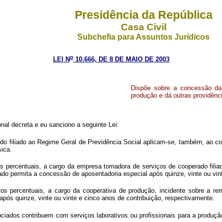
Presidência da República
Casa Civil
Subchefia para Assuntos Jurídicos
o
LEI N
10.666, DE 8 DE MAIO DE 2003
Dispõe sobre a concessão da 
produção e dá outras providênc
al decreta e eu sanciono a seguinte Lei:
do filiado ao Regime Geral de Previdência Social aplicam-se, também, ao coop
sica.
s percentuais, a cargo da empresa tomadora de serviços de cooperado filiado 
perado permita a concessão de aposentadoria especial após quinze, vinte o
os percentuais, a cargo da cooperativa de produção, incidente sobre a re
al após quinze, vinte ou vinte e cinco anos de contribuição, respectivame
iados contribuem com serviços laborativos ou profissionais para a produç