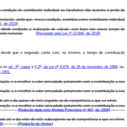
ndição de contribuinte individual ou facultativo não acarreta a perda do
reclusão, ainda que, nessa condição, contribua como contribuinte individual
6, de 2019)
 obtido mediante a realização de cálculo, com base nos novos tempo de
xílio-reclusão.
(Revogado pela Lei nº 13.846, de 2019)
, desde que o segurado conte com, no mínimo, o tempo de contribuição
o
o
o
sto no
art. 3
, caput
e
§ 2
, da Lei n
9.876, de 26 de novembro de 1999,
ou,
e 1991.
ração, e a recolher o valor arrecadado juntamente com a contribuição a seu
ração, e a recolher o valor arrecadado juntamente com a contribuição a seu
do até o dia quinze do mês seguinte ao de competência a que se referir.
ração, e a recolher o valor arrecadado juntamente com a contribuição a seu
quele dia.
(Redação dada pela Medida Provisória nº 447, de 2008)
ado até o dia vinte do mês subseqüente ao de competência a que se referir,
8)
(Produção de efeitos)