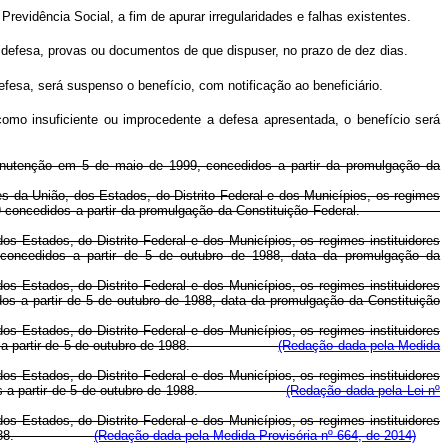
vidência Social, a fim de apurar irregularidades e falhas existentes.
r defesa, provas ou documentos de que dispuser, no prazo de dez dias.
fesa, será suspenso o benefício, com notificação ao beneficiário.
como insuficiente ou improcedente a defesa apresentada, o benefício será
anutenção em 5 de maio de 1999, concedidos a partir da promulgação da
res da União, dos Estados, do Distrito Federal e dos Municípios, os regimes
 de 1999 concedidos a partir da promulgação da Constituição Federal.
os Estados, do Distrito Federal e dos Municípios, os regimes instituidores
oncedidos a partir de 5 de outubro de 1988, data da promulgação da
os Estados, do Distrito Federal e dos Municípios, os regimes instituidores
s a partir de 5 de outubro de 1988, data da promulgação da Constituição
os Estados, do Distrito Federal e dos Municípios, os regimes instituidores
oncedidos a partir de 5 de outubro de 1988.
(Redação dada pela Medida
os Estados, do Distrito Federal e dos Municípios, os regimes instituidores
oncedidos a partir de 5 de outubro de 1988.
(Redação dada pela Lei nº
os Estados, do Distrito Federal e dos Municípios, os regimes instituidores
utubro de 1988.
(Redação dada pela Medida Provisória nº 664, de 2014)