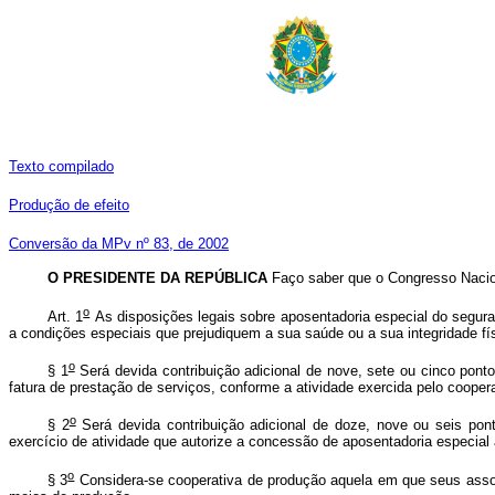
Texto compilado
Produção de efeito
Conversão da MPv nº 83, de 2002
O PRESIDENTE DA REPÚBLICA
Faço saber que o Congresso Nacion
o
Art. 1
As disposições legais sobre aposentadoria especial do segura
a condições especiais que prejudiquem a sua saúde ou a sua integridade fí
o
§ 1
Será devida contribuição adicional de nove, sete ou cinco ponto
fatura de prestação de serviços, conforme a atividade exercida pelo coo
o
§ 2
Será devida contribuição adicional de doze, nove ou seis pont
exercício de atividade que autorize a concessão de aposentadoria especi
o
§ 3
Considera-se cooperativa de produção aquela em que seus assoc