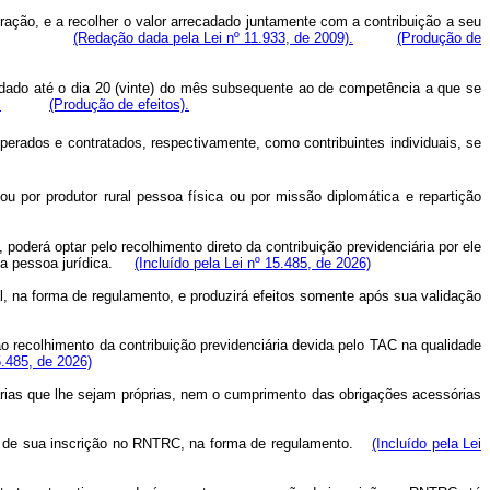
ração, e a recolher o valor arrecadado juntamente com a contribuição a seu
aquele dia.
(Redação dada pela Lei nº 11.933, de 2009).
(Produção de
cadado até o dia 20 (vinte) do mês subsequente ao de competência a que se
.
(Produção de efeitos).
operados e contratados, respectivamente, como contribuintes individuais, se
ou por produtor rural pessoa física ou por missão diplomática e repartição
oderá optar pelo recolhimento direto da contribuição previdenciária por ele
ço a pessoa jurídica.
(Incluído pela Lei nº 15.485, de 2026)
, na forma de regulamento, e produzirá efeitos somente após sua validação
ao recolhimento da contribuição previdenciária devida pelo TAC na qualidade
5.485, de 2026)
ciárias que lhe sejam próprias, nem o cumprimento das obrigações acessórias
ação de sua inscrição no RNTRC, na forma de regulamento.
(Incluído pela Lei