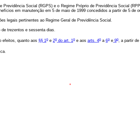
e Previdência Social (RGPS) e o Regime Próprio de Previdência Social (RPPS
 aos benefícios em manutenção em 5 de maio de 1999 concedidos a parti
ções legais pertinentes ao Regime Geral de Previdência Social.
o de trezentos e sessenta dias.
o
o
o
o
o
o
o efeitos, quanto aos
§§ 1
e
2
do art. 1
e aos
arts. 4
a
6
e
9
, a partir de
ca.
*