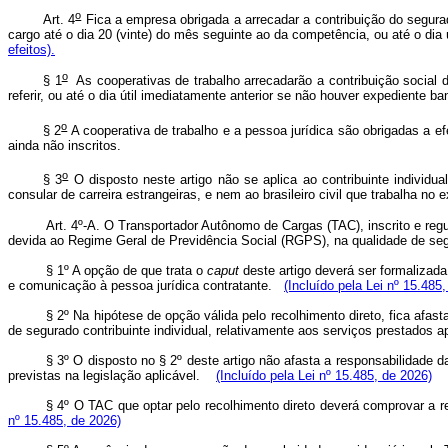
o
Art.
4
Fica a empresa obrigada a arrecadar a contribuição do segurad
cargo até o dia 20 (vinte) do mês seguinte ao da competência, ou até
efeitos).
o
§ 1
As cooperativas de trabalho arrecadarão a contribuição social 
referir, ou até o dia útil imediatamente anterior se não houver ex
o
§ 2
A cooperativa de trabalho e a pessoa jurídica são obrigadas a ef
ainda não inscritos.
o
§ 3
O disposto neste artigo não se aplica ao contribuinte individua
consular de carreira estrangeiras, e nem ao brasileiro civil que trabalha no e
Art. 4º-A. O Transportador Autônomo de Cargas (TAC), inscrito e regu
devida ao Regime Geral de Previdência Social (RGPS), na qualidade de segu
§ 1º A opção de que trata o
caput
deste artigo deverá ser formalizad
e comunicação à pessoa jurídica contratante.
(Incluído pela Lei nº 15.485
§ 2º Na hipótese de opção válida pelo recolhimento direto, fica afas
de segurado contribuinte individual, relativamente aos serviços prestados
§ 3º O disposto no § 2º deste artigo não afasta a responsabilidade 
previstas na legislação aplicável.
(Incluído pela Lei nº 15.485, de 2026)
§ 4º O TAC que optar pelo recolhimento direto deverá comprovar a 
nº 15.485, de 2026)