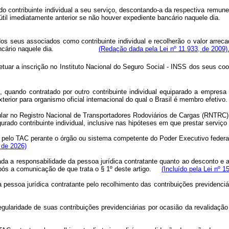
o contribuinte individual a seu serviço, descontando-a da respectiva remune
 o dia útil imediatamente anterior se não houver expediente bancário n
dos seus associados como contribuinte individual e recolherão o valor arre
pediente bancário naquele dia.
(Redação dada pela Lei nº 11.933, de 2009)
etuar a inscrição no Instituto Nacional do Seguro Social - INSS dos seus co
l, quando contratado por outro contribuinte individual equiparado a empresa 
xterior para organismo oficial internacional do qual o Brasil é membro efetivo.
lar no Registro Nacional de Transportadores Rodoviários de Cargas (RNTRC), p
rado contribuinte individual, inclusive nas hipóteses em que prestar servi
a pelo TAC perante o órgão ou sistema competente do Poder Executivo federal
, de 2026)
tada a responsabilidade da pessoa jurídica contratante quanto ao desconto e 
 após a comunicação de que trata o § 1º deste artigo.
(Incluído pela Lei nº 1
da pessoa jurídica contratante pelo recolhimento das contribuições previden
regularidade de suas contribuições previdenciárias por ocasião da revalid