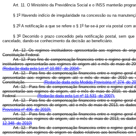
Art. 11. O Ministério da Previdência Social e o INSS manterão progr
o
§ 1
Havendo indício de irregularidade na concessão ou na manutenção 
o
o
§ 2
A notificação a que se refere o § 1
far-se-á por via postal com 
o
§ 3
Decorrido o prazo concedido pela notificação postal, sem que 
cancelado, dando-se conhecimento da decisão ao beneficiário.
Art. 12. Os regimes instituidores apresentarão aos regimes de o
Constituição Federal.
Art. 12. Para fins de compensação financeira entre o regime geral de
instituidores apresentarão aos regimes de origem até o mês de maio 
(Redação dada pela Lei nº 10.887, de 2004)
Art. 12. Para fins de compensação financeira entre o regime geral d
apresentarão aos regimes de origem até o mês de maio de 2010 os d
Constituição.
(Redação dada pela Medida Provisória nº 374, de 20
Art. 12. Para fins de compensação financeira entre o regime geral d
apresentarão aos regimes de origem, até o mês de maio de 2010, os dado
Federal.
(Redação dada pela Lei nº 11.531, de 2007).
Art. 12. Para fins de compensação financeira entre o regime geral d
apresentarão aos regimes de origem, até o mês de maio de 2013, os 
Provisória nº 496, de 2010).
Art. 12. Para fins de compensação financeira entre o regime geral d
apresentarão aos regimes de origem, até o mês de maio de 2013, os
12.348, de 2010)
Art. 12. Para fins de compensação financeira entre o regime geral d
apresentarão aos regimes de origem os dados relativos aos benefíci