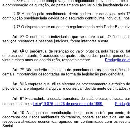
§ 5º A ausência de comprovação da regularidade previdenciária pelo 
a comprovação da quitação, do parcelamento regular ou da inexistência de
§ 6º A opção pelo recolhimento direto poderá ser cancelada pelo T
contribuição previdenciária devida pelo segurado contribuinte individual, n
§ 7º O disposto neste artigo será regulamentado pelo Poder Executi
o
o
Art. 5
O contribuinte individual a que se refere o art. 4
é obrigado
serviços prestados a pessoas jurídicas, forem inferiores a este.
o
Art. 6
O percentual de retenção do valor bruto da nota fiscal ou fa
empresa contratante, é acrescido de quatro, três ou dois pontos percentu
vinte e cinco anos de contribuição, respectivamente.
Produção de ef
o
Art. 7
Não poderão ser objeto de parcelamento as contribuições de
demais importâncias descontadas na forma da legislação previdenciária.
o
Art. 8
A empresa que utiliza sistema de processamento eletrônico de 
previdenciária é obrigada a arquivar e conservar, devidamente certificados
o
Art. 9
Fica extinta a escala transitória de salário-base, utilizada p
o
estabelecida pela
Lei n
9.876, de 26 de novembro de 1999.
Produção
Art. 10. A alíquota de contribuição de um, dois ou três por cento,
decorrente dos riscos ambientais do trabalho, poderá ser reduzida, em
respectiva atividade econômica, apurado em conformidade com os resulta
Social.