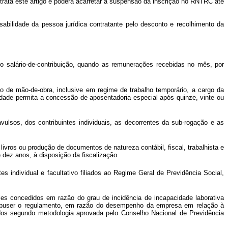
 trata este artigo e poderá acarretar a suspensão da inscrição no RNTRC até
abilidade da pessoa jurídica contratante pelo desconto e recolhimento da
o salário-de-contribuição, quando as remunerações recebidas no mês, por
ão de mão-de-obra, inclusive em regime de trabalho temporário, a cargo da
idade permita a concessão de aposentadoria especial após quinze, vinte ou
lsos, dos contribuintes individuais, as decorrentes da sub-rogação e as
ivros ou produção de documentos de natureza contábil, fiscal, trabalhista e
 dez anos, à disposição da fiscalização.
tes individual e facultativo filiados ao Regime Geral de Previdência Social,
eles concedidos em razão do grau de incidência de incapacidade laborativa
dispuser o regulamento, em razão do desempenho da empresa em relação à
ados segundo metodologia aprovada pelo Conselho Nacional de Previdência