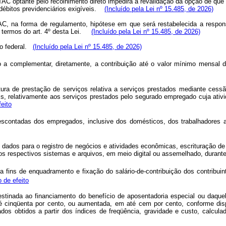
TAC optante pelo recolhimento direto impedirá a revalidação da opção de que
 débitos previdenciários exigíveis.
(Incluído pela Lei nº 15.485, de 2026)
AC, na forma de regulamento, hipótese em que será restabelecida a respons
os termos do art. 4º desta Lei.
(Incluído pela Lei nº 15.485, de 2026)
vo federal.
(Incluído pela Lei nº 15.485, de 2026)
 a complementar, diretamente, a contribuição até o valor mínimo mensal d
tura de prestação de serviços relativa a serviços prestados mediante cess
ais, relativamente aos serviços prestados pelo segurado empregado cuja ativ
eito
scontadas dos empregados, inclusive dos domésticos, dos trabalhadores avu
dados para o registro de negócios e atividades econômicas, escrituração de l
, os respectivos sistemas e arquivos, em meio digital ou assemelhado, durante
ara fins de enquadramento e fixação do salário-de-contribuição dos contribuin
 de efeito
 destinada ao financiamento do benefício de aposentadoria especial ou daqu
 até cinqüenta por cento, ou aumentada, em até cem por cento, conforme 
dos obtidos a partir dos índices de freqüência, gravidade e custo, calcul