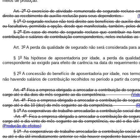
meios de produção.
o
Art. 2
O exercício de atividade remunerada do segurado recluso em 
direito ao recebimento do auxílio-reclusão para seus dependentes.
(
o
§ 1
O segurado recluso não terá direito aos benefícios de auxílio-do
ou facultativo, permitida a opção, desde que manifestada, também, pelos d
o
§ 2
Em caso de morte do segurado recluso que contribuir na for
contribuição e salários-de-contribuição correspondentes, neles incluídas as 
o
Art. 3
A perda da qualidade de segurado não será considerada para a
o
§ 1
Na hipótese de aposentadoria por idade, a perda da qualid
correspondente ao exigido para efeito de carência na data do requerimento 
o
§ 2
A concessão do benefício de aposentadoria por idade, nos termo
não havendo salários de contribuição recolhidos no período a partir da com
o
Art. 4
Fica a empresa obrigada a arrecadar a contribuição do segurad
cargo até o dia dois do mês seguinte ao da competência.
(Vid
o
Art. 4
Fica a empresa obrigada a arrecadar a contribuição do segurad
cargo até o dia 10 (dez) do mês seguinte ao da competência.
(R
o
§ 1
As cooperativas de trabalho arrecadarão a contribuição social do
o
Art. 4
Fica a empresa obrigada a arrecadar a contribuição do segura
cargo até o dia vinte do mês seguinte ao da competência, ou até o 
(Produção de efeitos)
o
§ 1
As cooperativas de trabalho arrecadarão a contribuição social d
ou até o dia útil imediatamente anterior se não houver expediente 