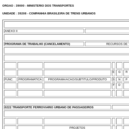
ORGAO : 39000 - MINISTERIO DOS TRANSPORTES
UNIDADE : 39208 - COMPANHIA BRASILEIRA DE TRENS URBANOS
ANEXO II
PROGRAMA DE TRABALHO (CANCELAMENTO)
RECURSOS DE T
E
G
R
FUNC.
PROGRAMATICA
PROGRAMA/ACAO/SUBTITULO/PRODUTO
S
N
P
F
D
0222 TRANSPORTE FERROVIARIO URBANO DE PASSAGEIROS
PROJETOS