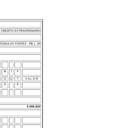
CREDITO EXTRAORDINARIO
ODAS AS FONTES - R$ 1, 00
M
I
F
O
U
T
V A L O R
D
E
5.686.820