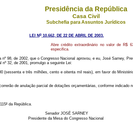
Presidência da República
Casa Civil
Subchefia para Assuntos Jurídicos
o
LEI N
10.662, DE 22 DE ABRIL DE 2003.
Abre crédito extraordinário no valor de R$ 6
especifica.
 98, de 2002, que o Congresso Nacional aprovou, e eu, José Sarney, Presid
 nº 32, de 2001, promulgo a seguinte Lei:
00 (sessenta e três milhões, cento e oitenta mil reais), em favor do Ministé
orrerão de anulação parcial de dotações orçamentárias, conforme indicado no
 115
º
da República.
Senador JOSÉ SARNEY
Presidente da Mesa do Congresso Nacional