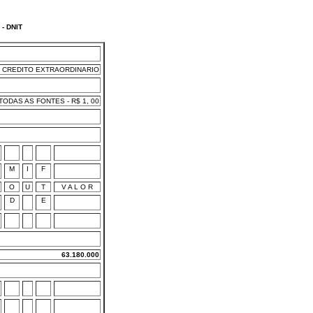
- DNIT
CREDITO EXTRAORDINARIO
ODAS AS FONTES - R$ 1, 00
M
I
F
O
U
T
V A L O R
D
E
63.180.000