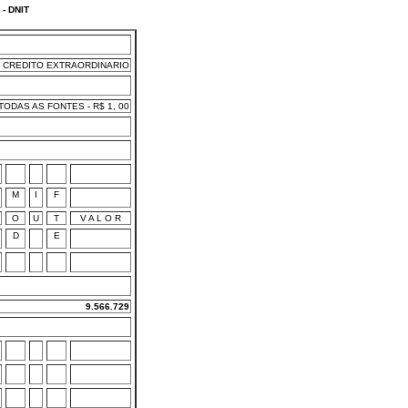
- DNIT
CREDITO EXTRAORDINARIO
ODAS AS FONTES - R$ 1, 00
M
I
F
O
U
T
V A L O R
D
E
9.566.729