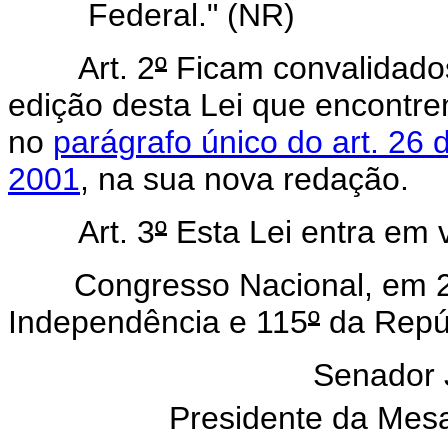
Federal." (NR)
Art. 2
º
Ficam convalidados
edição desta Lei que encontre
no
parágrafo único do art. 26 
2001
, na sua nova redação.
Art. 3
º
Esta Lei entra em v
Congresso Nacional, em 22 
Independência e 115
º
da Repúb
Senador
Presidente da Mes