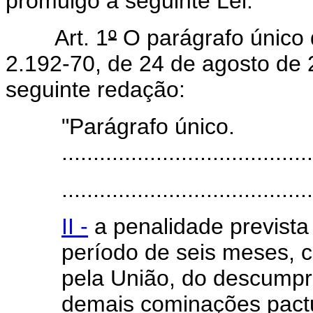
promulgo a seguinte Lei:
Art. 1
º
O parágrafo único d
2.192-70, de 24 de agosto de 
seguinte redação:
"Parágrafo único.
........................................
........................................
II -
a penalidade prevista 
período de seis meses, co
pela União, do descumpr
demais cominações pact