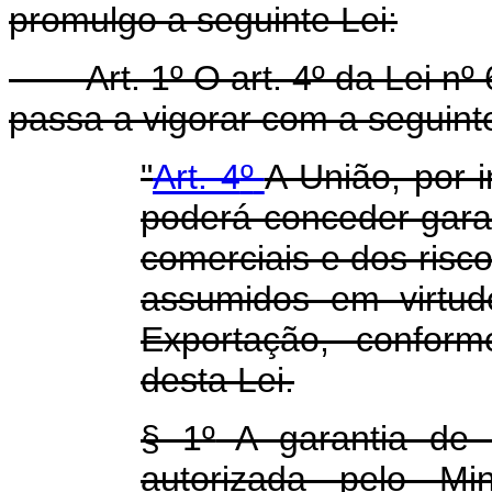
promulgo a seguinte Lei:
Art. 1
º
O art. 4
º
da Lei n
º
6
passa a vigorar com a seguint
"
Art. 4
º
A União, por 
poderá conceder garan
comerciais e dos risco
assumidos em virtud
Exportação, conform
desta Lei.
§ 1
º
A garantia de q
autorizada pelo Mi