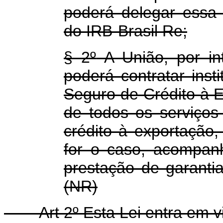
poderá delegar essa
do IRB-Brasil Re;
§ 2
º
A União, por in
poderá contratar insti
Seguro de Crédito à 
de todos os serviços
crédito à exportação,
for o caso, acompan
prestação de garantia
(NR)
Art 2
º
Esta Lei entra em v