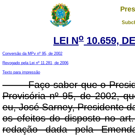
Pres
Subch
o
LEI N
10.659, DE
Conversão da MPv nº 95, de 2002
Revogado pela Lei nº 11.281, de 2006
Texto para impressão
Faço saber que o Presiden
Provisória nº 95, de 2002, q
eu, José Sarney, Presidente 
os efeitos do disposto no art
redação dada pela Emenda 