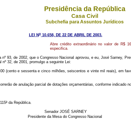
Presidência da República
Casa Civil
Subchefia para Assuntos Jurídicos
o
LEI N
10.658, DE 22 DE ABRIL DE 2003.
Abre crédito extraordinário no valor de R$ 1
especifica.
 93, de 2002, que o Congresso Nacional aprovou, e eu, José Sarney, Presid
 nº 32, de 2001, promulgo a seguinte Lei:
,00 (cento e sessenta e cinco milhões, seiscentos e vinte mil reais), em fa
rrerão de anulação parcial de dotações orçamentárias, conforme indicado no
 115
º
da República.
Senador JOSÉ SARNEY
Presidente da Mesa do Congresso Nacional