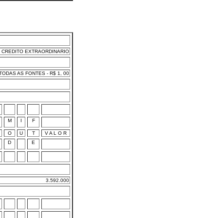
CREDITO EXTRAORDINARIO
ODAS AS FONTES - R$ 1, 00
M
I
F
O
U
T
V A L O R
D
E
3.592.000