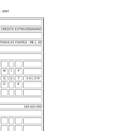
- DNIT
CREDITO EXTRAORDINARIO
ODAS AS FONTES - R$ 1, 00
M
I
F
O
U
T
V A L O R
D
E
165.620.000