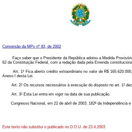
Conversão da MPv nº 93, de 2002
Faço saber que o Presidente da República adotou a Medida Provisória nº
62 da Constituição Federal, com a redação dada pela Emenda constitucional
Art. 1
°
Fica aberto crédito extraordinário no valor de R$ 165.620.000
Anexo I desta Lei.
Art. 2
°
Os recursos necessários à execução do disposto no art. 1
°
deco
Art. 3
°
Esta Lei entra em vigor na data de sua publicação.
Congresso Nacional, em 22 de abril de 2003; 182
º
da Independência e
Este texto não substitui o publicado no D.O.U. de 23.4.2003