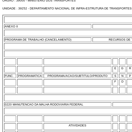
ORGAO : 39000 - MINISTERIO DOS TRANSPORTES
UNIDADE : 39252 - DEPARTAMENTO NACIONAL DE INFRA-ESTRUTURA DE TRANSPORTES 
ANEXO II
PROGRAMA DE TRABALHO (CANCELAMENTO)
RECURSOS DE T
E
G
R
FUNC.
PROGRAMATICA
PROGRAMA/ACAO/SUBTITULO/PRODUTO
S
N
P
F
D
0220 MANUTENCAO DA MALHA RODOVIARIA FEDERAL
ATIVIDADES