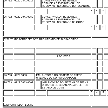
26 782
0220 2841 0017
CONSERVACAO PREVENTIVA,
ROTINEIRA E EMERGENCIAL DE
RODOVIAS - NO ESTADO DO TOCANTINS
F
4
P
26 782
0220 2841 0052
CONSERVACAO PREVENTIVA,
ROTINEIRA E EMERGENCIAL DE
RODOVIAS - NO ESTADO DE GOIAS
F
4
P
0222 TRANSPORTE FERROVIARIO URBANO DE PASSAGEIROS
PROJETOS
26 783
0222 5883
IMPLANTACAO DO SISTEMA DE TRENS
URBANOS DE GOIANIA/ANAPOLIS
26 783
0222 5883 0002
IMPLANTACAO DO SISTEMA DE TRENS
URBANOS DE GOIANIA/ANAPOLIS - NO
ESTADO DE GOIAS
F
4
P
0230 CORREDOR LESTE