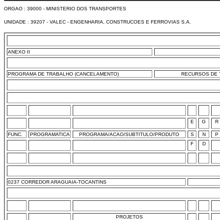
ORGAO : 39000 - MINISTERIO DOS TRANSPORTES
UNIDADE : 39207 - VALEC - ENGENHARIA, CONSTRUCOES E FERROVIAS S.A.
ANEXO II
PROGRAMA DE TRABALHO (CANCELAMENTO)
RECURSOS DE T
E
G
R
FUNC.
PROGRAMATICA
PROGRAMA/ACAO/SUBTITULO/PRODUTO
S
N
P
F
D
0237 CORREDOR ARAGUAIA-TOCANTINS
PROJETOS