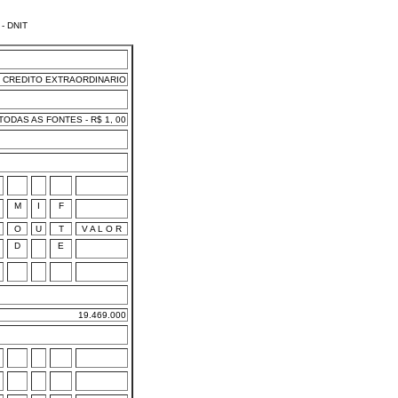
- DNIT
CREDITO EXTRAORDINARIO
ODAS AS FONTES - R$ 1, 00
M
I
F
O
U
T
V A L O R
D
E
19.469.000