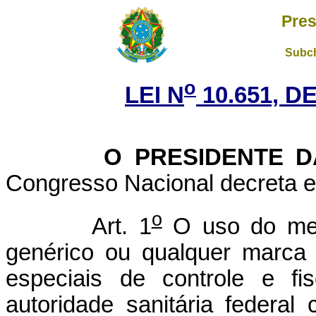
Pres
Subch
o
LEI N
10.651, DE
O PRESIDENTE DA 
Congresso Nacional decreta e 
o
Art. 1
O uso do med
genérico ou qualquer marca 
especiais de controle e fi
autoridade sanitária federal