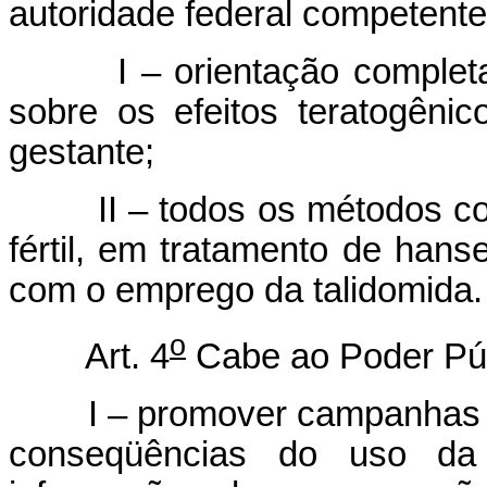
autoridade federal competent
I – orientação completa a 
sobre os efeitos teratogêni
gestante;
II – todos os métodos cont
fértil, em tratamento de han
com o emprego da talidomida.
o
Art. 4
Cabe ao Poder Púb
I – promover campanhas pe
conseqüências do uso da 