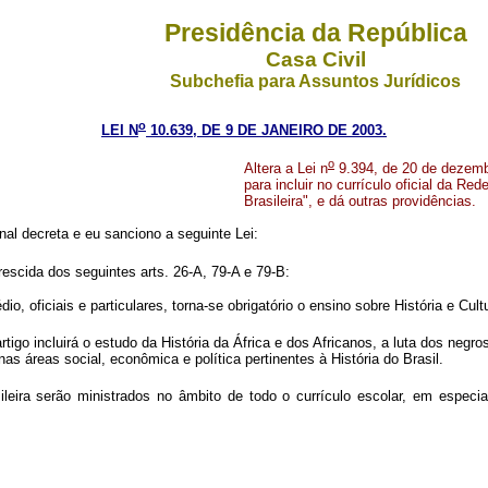
Presidência da República
Casa Civil
Subchefia para Assuntos Jurídicos
o
LEI N
10.639, DE 9 DE JANEIRO DE 2003.
o
Altera a Lei n
9.394, de 20 de dezembr
para incluir no currículo oficial da Re
Brasileira", e dá outras providências.
al decreta e eu sanciono a seguinte Lei:
escida dos seguintes arts. 26-A, 79-A e 79-B:
oficiais e particulares, torna-se obrigatório o ensino sobre História e Cultur
rtigo incluirá o estudo da História da África e dos Africanos, a luta dos negro
as áreas social, econômica e política pertinentes à História do Brasil.
leira serão ministrados no âmbito de todo o currículo escolar, em especia