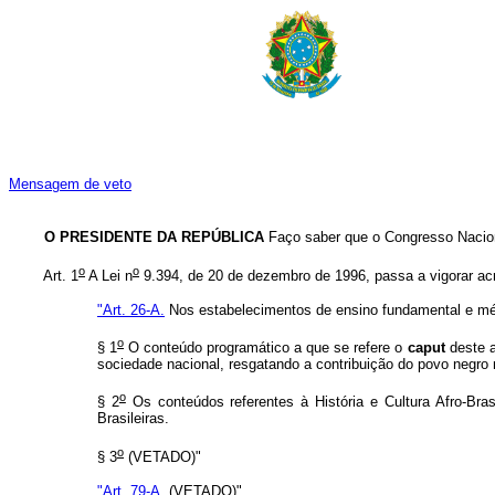
Mensagem de veto
O PRESIDENTE DA REPÚBLICA
Faço saber que o Congresso Nacion
o
o
Art. 1
A Lei n
9.394, de 20 de dezembro de 1996, passa a vigorar acr
"Art. 26-A.
Nos estabelecimentos de ensino fundamental e médio, 
o
§ 1
O conteúdo programático a que se refere o
caput
deste a
sociedade nacional, resgatando a contribuição do povo negro n
o
§ 2
Os conteúdos referentes à História e Cultura Afro-Brasi
Brasileiras.
o
§ 3
(VETADO)"
"Art. 79-A.
(VETADO)"