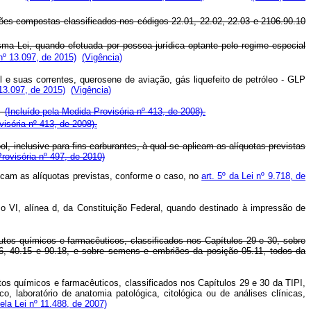
ações compostas classificados nos códigos 22.01, 22.02, 22.03 e 2106.90.10
a Lei, quando efetuada por pessoa jurídica optante pelo regime especial
nº 13.097, de 2015)
(Vigência)
l e suas correntes, querosene de aviação, gás liquefeito de petróleo - GLP
 13.097, de 2015)
(Vigência)
e
(Incluído pela Medida Provisória nº 413, de 2008).
visória nº 413, de 2008).
ol, inclusive para fins carburantes, à qual se aplicam as alíquotas previstas
rovisória nº 497, de 2010)
plicam as alíquotas previstas, conforme o caso, no
art. 5º da Lei nº 9.718, de
so VI, alínea d, da Constituição Federal, quando destinado à impressão de
dutos químicos e farmacêuticos, classificados nos Capítulos 29 e 30, sobre
.26, 40.15 e 90.18, e sobre semens e embriões da posição 05.11, todos da
utos químicos e farmacêuticos, classificados nos Capítulos 29 e 30 da TIPI,
 laboratório de anatomia patológica, citológica ou de análises clínicas,
la Lei nº 11.488, de 2007)