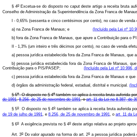
o
§ 4
Excetua-se do disposto no caput deste artigo a receita bruta auf
Conselho de Administração da Superintendência da Zona Franca de Manaus
I - 0,65% (sessenta e cinco centésimos por cento), no caso d
a) na Zona Franca de Manaus; e
(Incluído pela Lei nº 10.
b) fora da Zona Franca de Manaus, que apure a Contribuição 
II - 1,3% (um inteiro e três décimos por cento), no caso de 
a) pessoa jurídica estabelecida fora da Zona Franca de Manau
b) pessoa jurídica estabelecida fora da Zona Franca de Manaus, que 
Contribuição para o PIS/PASEP;
(Incluído pela Lei nº 10.996, 
c) pessoa jurídica estabelecida fora da Zona Franca de Manaus
d) órgãos da administração federal, estadual, distrital e municipal.
(Inc
o
o
§ 5
O disposto no § 4
também se aplica à receita bruta auferida por
de 1991
,
8.256, de 25 de novembro de 1991
, o
art. 11 da Lei no 8.387, de
o
o
§ 5
O disposto no § 4
também se aplica à receita bruta auferida po
de 19 de julho de 1991
, e
8.256, de 25 de novembro de 1991
, o
art. 11 da Le
o
o
§ 6
A exigência prevista no § 4
deste artigo relativa ao projeto apro
o
o
Art. 3
Do valor apurado na forma do art. 2
a pessoa jurídica poderá