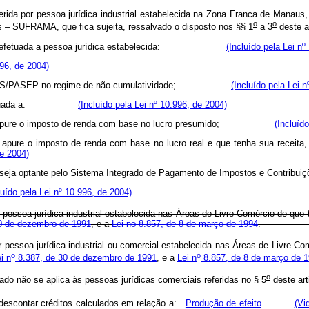
erida por pessoa jurídica industrial estabelecida na Zona Franca de Manaus
o
o
 – SUFRAMA, que fica sujeita, ressalvado o disposto nos §§ 1
a 3
deste
e venda efetuada a pessoa jurídica estabelecida:
(Incluído pela Lei nº
996, de 2004)
para o PIS/PASEP no regime de não-cumulatividade;
(Incluído pela Lei 
venda efetuada a:
(Incluído pela Lei nº 10.996, de 2004)
s, que apure o imposto de renda com base no lucro presumido;
(Incluíd
apure o imposto de renda com base no lucro real e que tenha sua receita, 
de 2004)
 e que seja optante pelo Sistema Integrado de Pagamento de Impostos
luído pela Lei nº 10.996, de 2004)
 pessoa jurídica industrial estabelecida nas Áreas de Livre Comércio de que
 30 de dezembro de 1991
, e a
Lei no 8.857, de 8 de março de 1994
r pessoa jurídica industrial ou comercial estabelecida nas Áreas de Livre C
o
o
i n
8.387, de 30 de dezembro de 1991
, e a
Lei n
8.857, de 8 de março de 
o
vado não se aplica às pessoas jurídicas comerciais referidas no § 5
deste art
 descontar créditos calculados em relação a:
Produção de efeito
(Vi