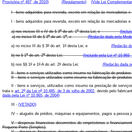
Provisória nº 497, de 2010)
(Regulamento)
(Vide Lei Complementar
I - bens adquiridos para revenda, exceto em relação às mercadorias e a
I - bens adquiridos para revenda, exceto em relação às mercado
o
o
a) nos incisos III e IV do § 3
do art. 1
desta Lei; e
(Incluí
o
o
a)
no inciso III do § 3
do art. 1
; e
(Redação dada pela Medid
o
o
a) no inciso III do § 3
do art. 1
desta Lei; e
(Redação da
o
o
b) no § 1
do art. 2
desta Lei;
(Incluído pela Lei nº 10.865,
o
o
o
b) nos §§ 1
e 1
-A do art. 2
desta Lei;
(Redação dada pe
II - bens e serviços utilizados como insumo na fabricação de produtos
II – bens e serviços utilizados como insumo na fabricação de prod
II - bens e serviços, utilizados como insumo na prestação de serviç
o
o
trata o
art. 2
da Lei n
10.485, de 3 de julho de 2002
, devido pelo fabric
dada pela Lei nº 10.865, de 2004)
III -
(VETADO)
IV – aluguéis de prédios, máquinas e equipamentos, pagos a pessoa ju
V - despesas financeiras decorrentes de empréstimos e financiamen
Pequeno Porte (Simples);
V – despesas financeiras decorrentes de empréstimos, financiamen