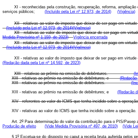
XI - reconhecidas pela construção, recuperação, reforma, ampliação o
serviços públicos;
(Incluído pela Lei nº 12.973, de 2014)
(Vigência)
XII - relativas ao valor do imposto que deixar de ser pago em virtu
(Incluído pela Lei nº 12.973, de 2014)
(Vigência)
XII - relativas ao valor do imposto que deixar de ser pago em virt
Medida Provisória nº 1.159, de 2023)
Vigência encerrada
XII - relativas ao valor do imposto que deixar de ser pago em virtu
(Incluído pela Lei nº 12.973, de 2014)
(Vigência)
XII - relativas ao valor do imposto que deixar de ser pago em virtu
(Redação dada pela Lei nº 14.592, de 2023)
XIII - relativas ao prêmio na emissão de debêntures.
(I
XIII - relativas ao prêmio na emissão de debêntures; e
(Redação 
XIII - relativas ao prêmio na emissão de debêntures.
(In
XIII - relativas ao prêmio na emissão de debêntures; e
(Redação da
XIV - referentes ao valor do ICMS que tenha incidido sobre a ope
XIV - relativas ao valor do ICMS que tenha incidido sobre a opera
o
Art. 2
Para determinação do valor da contribuição para o PIS/Pasep ap
Produção de efeito
(Vide Medida Provisória nº 497, de 2010)
(Vide Le
o
§ 1
Excetua-se do disposto no caput a receita bruta auferida pel