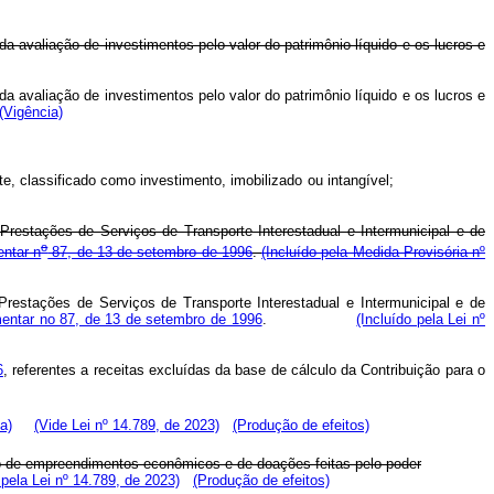
a avaliação de investimentos pelo valor do patrimônio líquido e os lucros e
a avaliação de investimentos pelo valor do patrimônio líquido e os lucros e
(Vigência)
culante, classificado como investimento, imobilizado ou intangível;
 Prestações de Serviços de Transporte Interestadual e Intermunicipal e de
o
entar n
87, de 13 de setembro de 1996
.
(Incluído pela Medida Provisória nº
Prestações de Serviços de Transporte Interestadual e Intermunicipal e de
ementar no 87, de 13 de setembro de 1996
.
(Incluído pela Lei nº
6
, referentes a receitas excluídas da base de cálculo da Contribuição para o
a)
(Vide Lei nº 14.789, de 2023)
(Produção de efeitos)
o de empreendimentos econômicos e de doações feitas pelo poder
pela Lei nº 14.789, de 2023)
(Produção de efeitos)