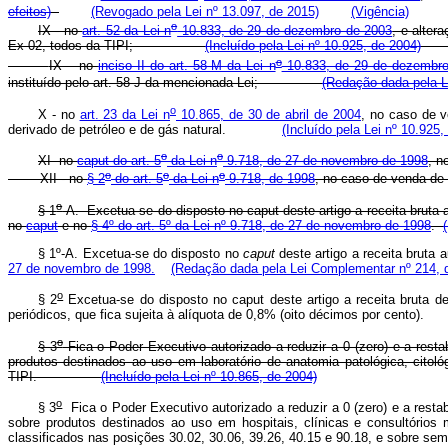
efeitos)
(Revogado pela Lei nº 13.097, de 2015)
(Vigência)
o
IX - no
art. 52 da Lei n
10.833, de 29 de dezembro de 2003
, e alter
Ex 02, todos da TIPI;
(Incluído pela Lei nº 10.925, de 2004)
o
IX – no
inciso II do art. 58-M da Lei n
10.833, de 29 de dezembro
instituído pelo art. 58-J da mencionada Lei;
(Redação dada pela Le
o
X - no
art. 23 da Lei n
10.865, de 30 de abril de 2004
, no caso de v
derivado de petróleo e de gás natural.
(Incluído pela Lei nº 10.925,
o
o
XI
no
caput do art. 5
da Lei n
9.718, de 27 de novembro de 1998
, 
o
o
o
XII - no
§ 2
do art. 5
da Lei n
9.718, de 1998
, no caso de venda 
o
§ 1
-A. Excetua-se do disposto no caput
deste artigo a receita bruta
no
caput
e no
§ 4º do art. 5º da Lei nº 9.718, de 27 de novembro de 1998
.
§ 1º-A. Excetua-se do disposto no
caput
deste artigo a receita bruta
27 de novembro de 1998.
(Redação dada pela Lei Complementar nº 214, 
o
§ 2
Excetua-se do disposto no caput deste artigo a receita bruta de
periódicos, que fica sujeita à alíquota de 0,8% (oito décimos por
o
§ 3
Fica o Poder Executivo autorizado a reduzir a 0 (zero) e a resta
produtos destinados ao uso em laboratório de anatomia patológica, citol
TIPI.
(Incluído pela Lei nº 10.865, de 2004)
o
§ 3
Fica o Poder Executivo autorizado a reduzir a 0 (zero) e a restab
sobre produtos destinados ao uso em hospitais, clínicas e consultórios 
classificados nas posições 30.02, 30.06, 39.26, 40.15 e 90.18, e so