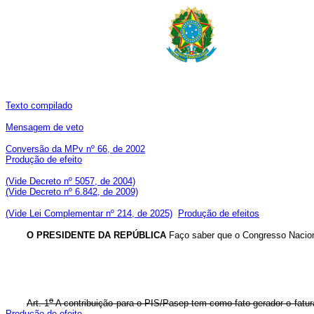
Texto compilado
Mensagem de veto
Conversão da MPv nº 66, de 2002
Produção de efeito
(Vide Decreto nº 5057, de 2004)
(Vide Decreto nº 6.842, de 2009)
(Vide Lei Complementar nº 214, de 2025)
Produção de efeitos
O PRESIDENTE DA REPÚBLICA
Faço saber que o Congresso Naciona
o
Art. 1
A contribuição para o PIS/Pasep tem como fato gerador o fatur
Produção de efeito