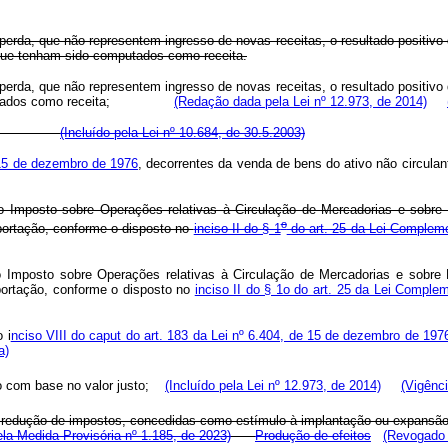
rda, que não representem ingresso de novas receitas, o resultado positivo d
 que tenham sido computados como receita.
rda, que não representem ingresso de novas receitas, o resultado positivo d
o computados como receita;
(Redação dada pela Lei nº 12.973, de 2014)
bilizado.
(Incluído pela Lei nº 10.684, de 30.5.2003)
e 15 de dezembro de 1976
, decorrentes da venda de bens do ativo não cir
 do Imposto sobre Operações relativas à Circulação de Mercadorias e sobre
o
ortação, conforme o disposto no
inciso II do § 1
do art. 25 da Lei Complem
do Imposto sobre Operações relativas à Circulação de Mercadorias e sobre 
ortação, conforme o disposto no
inciso II do § 1o do art. 25 da Lei Compl
 i
nciso VIII do caput do art. 183 da Lei nº 6.404, de 15 de dezembro de 197
a)
ivo com base no valor justo;
(Incluído pela Lei nº 12.973, de 2014)
(Vigênci
ou redução de impostos, concedidas como estímulo à implantação ou expansã
la Medida Provisória nº 1.185, de 2023)
Produção de efeitos
(Revogado 