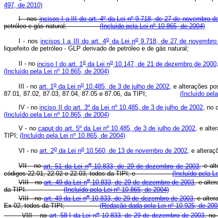
497, de 2010)
I - nos
incisos I a III do art. 4º da Lei nº 9.718, de 27 de novembro d
petróleo e gás natural;
(Incluído pela Lei nº 10.865, de 2004)
o
o
I - nos
incisos I a III do art. 4
da Lei n
9.718, de 27 de novembro
liquefeito de petróleo - GLP derivado de petróleo e de gás natura
o
o
II - no
inciso I do art. 1
da Lei n
10.147, de 21 de dezembro de 2000
(Incluído pela Lei nº 10.865, de 2004)
o
o
III - no
art. 1
da Lei n
10.485, de 3 de julho de 2002
, e alterações p
87.01, 87.02, 87.03, 87.04, 87.05 e 87.06, da TIPI;
(Incluído pel
IV - no
inciso II do art. 3º da Lei nº 10.485, de 3 de julho de 2002
, no
(Incluído pela Lei nº 10.865, de 2004)
V - no
caput do art. 5º da Lei nº 10.485, de 3 de julho de 2002
, e alt
TIPI;
(Incluído pela Lei nº 10.865, de 2004)
o
o
VI - no
art. 2
da Lei n
10.560, de 13 de novembro de 2002
, e alte
o
VII - no
art. 51 da Lei n
10.833, de 29 de dezembro de 2003
, e al
códigos 22.01, 22.02 e 22.03, todos da TIPI; e
(Incluído pela L
o
VIII - no
art. 49 da Lei n
10.833, de 29 de dezembro de 2003
, e alte
da TIPI.
(Incluído pela Lei nº 10.865, de 2004)
o
VIII - no
art. 49 da Lei n
10.833, de 29 de dezembro de 2003
, e alte
Ex 02, todos da TIPI;
(Redação dada pela Lei nº 10.925, de 200
o
VIII – no
art. 58-I da Lei n
10.833, de 29 de dezembro de 2003
, n