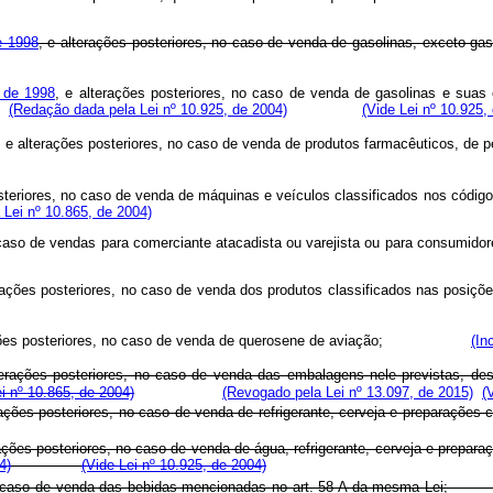
e 1998
, e alterações posteriores, no caso de venda de gasolinas, exceto gaso
 de 1998
, e alterações posteriores, no caso de venda de gasolinas e suas 
l;
(Redação dada pela Lei nº 10.925, de 2004)
(Vide Lei nº 10.925,
, e alterações posteriores, no caso de venda de produtos farmacêuticos
osteriores, no caso de venda de máquinas e veículos classificados nos código
a Lei nº 10.865, de 2004)
 caso de vendas para comerciante atacadista ou varejista ou para con
erações posteriores, no caso de venda dos produtos classificados nas posiçõ
rações posteriores, no caso de venda de querosene de aviação;
(In
terações posteriores, no caso de venda das embalagens nele previstas, des
ei nº 10.865, de 2004)
(Revogado pela Lei nº 13.097, de 2015)
(
rações posteriores, no caso de venda de refrigerante, cerveja e preparaçõe
rações posteriores, no caso de venda de água, refrigerante, cerveja e prepa
4)
(Vide Lei nº 10.925, de 2004)
o caso de venda das bebidas mencionadas no art. 58-A da mesm