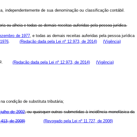
rídica, independentemente de sua denominação ou classificação contábil.
ia ou alheia e todas as demais receitas auferidas pela pessoa jurídica.
dezembro de 1977
, e todas as demais receitas auferidas pela pessoa jurídica
 1976
.
(Redação dada pela Lei nº 12.973, de 2014)
(Vigência)
o
.
(Redação dada pela Lei nº 12.973, de 2014)
(Vigência)
a condição de substituta tributária;
 julho de 2002
, ou quaisquer outras submetidas à incidência monofásica da
 413, de 2008)
(Revogado pela Lei nº 11.727, de 2008)