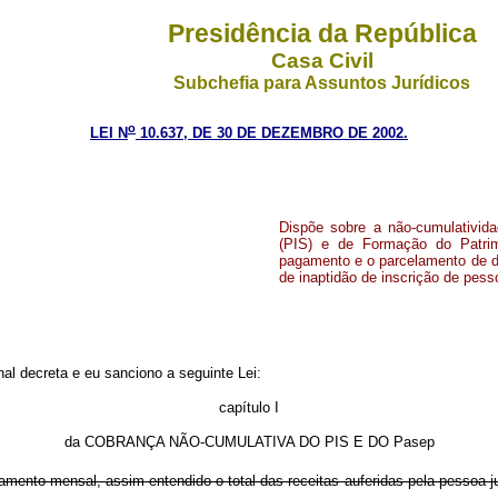
Presidência da República
Casa Civil
Subchefia para Assuntos Jurídicos
o
LEI N
10.637, DE 30 DE DEZEMBRO DE 2002.
Dispõe sobre a não-cumulativid
(PIS) e de Formação do Patrim
pagamento e o parcelamento de déb
de inaptidão de inscrição de pesso
l decreta e eu sanciono a seguinte Lei:
capítulo I
da COBRANÇA NÃO-CUMULATIVA DO PIS E DO Pasep
amento mensal, assim entendido o total das receitas auferidas pela pessoa 