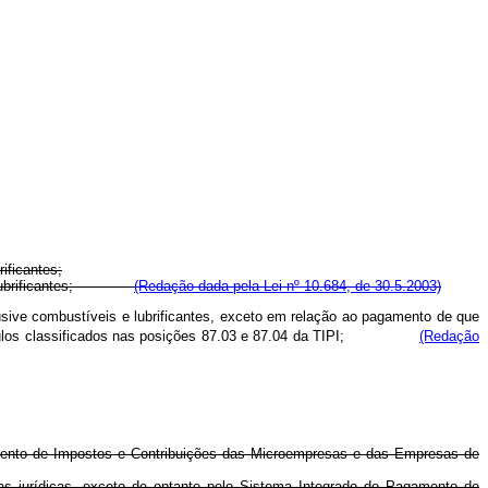
ificantes;
eis e lubrificantes;
(Redação dada pela Lei nº 10.684, de 30.5.2003)
usive combustíveis e lubrificantes, exceto em relação ao pagamento de que
os veículos classificados nas posições 87.03 e 87.04 da TIPI;
(Redação
amento de Impostos e Contribuições das Microempresas e das Empresas de
as jurídicas, exceto de optante pelo Sistema Integrado de Pagamento de