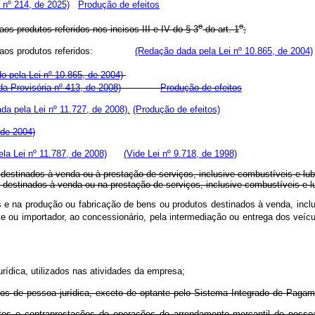
 nº 214, de 2025)
Produção de efeitos
o
o
os produtos referidos nos incisos III e IV do § 3
do art. 1
;
rias e aos produtos referidos:
(Redação dada pela Lei nº 10.865, de 2004)
do pela Lei nº 10.865, de 2004)
a Provisória nº 413, de 2008)
Produção de efeitos
da pela Lei nº 11.727, de 2008).
(Produção de efeitos)
 de 2004)
la Lei nº 11.787, de 2008)
(Vide Lei nº 9.718, de 1998)
 destinados à venda ou à prestação de serviços, inclusive combustíveis e lubr
utos destinados à venda ou na prestação de serviços, inclusive combustív
os e na produção ou fabricação de bens ou produtos destinados à venda, incl
ante ou importador, ao concessionário, pela intermediação ou entrega d
rídica, utilizados nas atividades da empresa;
tos de pessoa jurídica, exceto de optante pelo Sistema Integrado de Pag
tos e contraprestações de operações de arrendamento mercantil de pesso