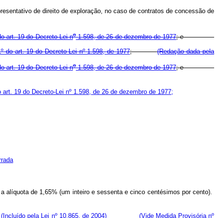
epresentativo de direito de exploração, no caso de contratos de concessão de
o
o art. 19 do Decreto-Lei n
1.598, de 26 de dezembro de 1977
; e
§ 1º do art. 19 do Decreto-Lei nº 1.598, de 1977
;
(Redação dada pela
o
o art. 19 do Decreto-Lei n
1.598, de 26 de dezembro de 1977
; e
o art. 19 do Decreto-Lei nº 1.598, de 26 de dezembro de 1977;
rrada
 a alíquota de 1,65% (um inteiro e sessenta e cinco centésimos por cento).
:
(Incluído pela Lei nº 10.865, de 2004)
(Vide Medida Provisória nº