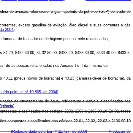
lina de aviação, óleo diesel e gás liquefeito de petróleo (GLP) derivado de
correntes, exceto gasolina de aviação, óleo diesel e suas correntes e gás
 de 2004)
, de perfumaria, de toucador ou de higiene pessoal nele relacionados;
s 84.29, 8432.40.00, 84.32.80.00, 8433.20, 8433.30.00, 8433.40.00, 8433.5,
sumidores, de autopeças relacionadas nos Anexos I e II da mesma Lei;
es 40.11 (pneus novos de borracha) e 40.13 (câmaras-de-ar de borracha), da
cluído pela Lei nº 10.865, de 2004)
tinadas ao envasamento de água, refrigerante e cerveja classificados nos
Vigência)
s compostas classificados nos códigos 2202, 2203 e 2106.90.10 Ex 02, todos
rações compostas classificados nos códigos 22.01, 22.02, 22.03 e 2106.90.10
a Lei;
(Redação dada pela Lei nº 11.727, de 2008)
(Produção de