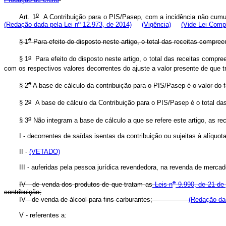
o
Art. 1
A Contribuição para o PIS/Pasep, com a incidência não cumul
(Redação dada pela Lei nº 12.973, de 2014)
(Vigência)
(Vide Lei Comp
o
§ 1
Para efeito do disposto neste artigo, o total das receitas compre
o
§ 1
Para efeito do disposto neste artigo, o total das receitas compree
com os respectivos valores decorrentes do ajuste a valor presente de que t
o
§ 2
A base de cálculo da contribuição para o PIS/Pasep é o valor do 
o
§ 2
A base de cálculo da Contribuição para o PIS/Pasep é o total das 
o
§ 3
Não integram a base de cálculo a que se refere este artigo, as rec
I - decorrentes de saídas isentas da contribuição ou sujeitas à alíquota
II -
(VETADO)
III - auferidas pela pessoa jurídica revendedora, na revenda de mercad
o
IV - de venda dos produtos de que tratam as
Leis n
9.990, de 21 de 
contribuição;
IV - de venda de álcool para fins carburantes;
(Redação dad
V - referentes a: