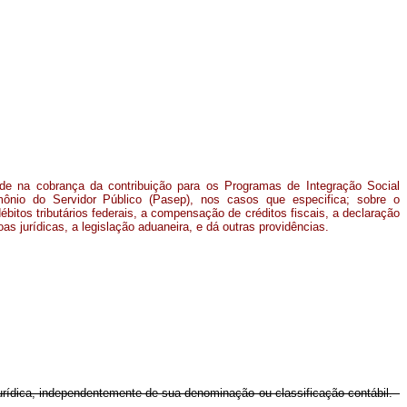
ade na cobrança da contribuição para os Programas de Integração Social
ônio do Servidor Público (Pasep), nos casos que especifica; sobre o
itos tributários federais, a compensação de créditos fiscais, a declaração
as jurídicas, a legislação aduaneira, e dá outras providências.
jurídica, independentemente de sua denominação ou classificação contábil.