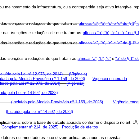
u melhoramento da infraestrutura, cuja contrapartida seja ativo intangível r
o
de das isenções e reduções de que tratam as
alíneas “a”, “b”, “c” e “e” do § 1
d
ude das isenções e reduções de que tratam as
alíneas “a”, “b”, “c” e “e” do 
o
de das isenções e reduções de que tratam as
alíneas “a”, “b”, “c” e “e” do § 1
d
de das isenções e reduções de que tratam as
alíneas “a”, “b”, “c”
e
“e” do § 1º d
ncluído pela Lei nº 12.973, de 2014)
(Vigência)
dada pela Medida Provisória nº 1.159, de 2023)
Vigência encerrada
cluído pela Lei nº 12.973, de 2014)
(Vigência)
da pela Lei nº 14.592, de 2023)
ração.
(Incluído pela Medida Provisória nº 1.159, de 2023)
Vigência ence
ção.
(Incluído pela Lei nº 14.592, de 2023)
o
licar-se-á, sobre a base de cálculo apurada conforme o disposto no art. 1
,
i Complementar nº 214, de 2025)
Produção de efeitos
os produtores ou importadores, que devem aplicar as alíquotas previstas