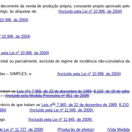
, decorrente da venda de produção própria, consoante projeto aprovado pelo
 artigo, às alíquotas de:
(Incluído pela Lei nº 10.996, de 2004)
 10.996, de 2004)
nº 10.996, de 2004)
o pela Lei nº 10.996, de 2004)
total ou parcialmente, excluída do regime de incidência não-cumulativa da
 e Contribuições – SIMPLES; e
(Incluído pela Lei nº 10.996, de 2004)
 tratam as
Leis nºs 7.965, de 22 de dezembro de 1989
,
8.210, de 19 de julho
.
(Incluído pela Medida Provisória nº 451, de 2008)
os
omércio de que tratam as
Leis n
7.965, de 22 de dezembro de 1989
,
8.210,
1994
.
(Incluído pela Lei nº 11.945, de 2009).
igo.
(Incluído pela Lei nº 11.945, de 2009).
de Lei nº 11.727, de 2008)
(Produção de efeitos)
(Vide Medida