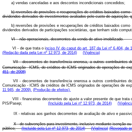
a) vendas canceladas e aos descontos incondicionais concedidos;
b) reversões de provisões e recuperações de créditos baixados como pe
dividendos derivados de investimentos avaliados pelo custo de aquisição,
b) reversões de provisões e recuperações de créditos baixados como pe
dividendos derivados de participações societárias, que tenham sid
VI – não operacionais, decorrentes da venda de ativo imo
VI - de que trata o i
nciso IV do caput do art. 187 da Lei nº 6.404, d
(Redação dada pela Lei nº 12.973, de 2014)
(Vigência)
VII - decorrentes de transferência onerosa, a outros contribuintes
Comunicação - ICMS, de créditos de ICMS originados de operações de exp
451, de 2008)
VII - decorrentes de transferência onerosa a outros contribuintes 
Comunicação - ICMS de créditos de ICMS originados de operações de exp
11.945, de 2009).
(Produção de efeitos).
VIII - financeiras decorrentes do ajuste a valor presente de que trata o
PIS/Pasep;
(Incluído pela Lei nº 12.973, de 2014)
(Vigênci
IX - relativas aos ganhos decorrentes de avaliação de ativo e pass
X - de subvenções para investimento, inclusive mediante isenção 
público;
(Incluído pela Lei nº 12.973, de 2014)
(Vigência)
(Revogado pe