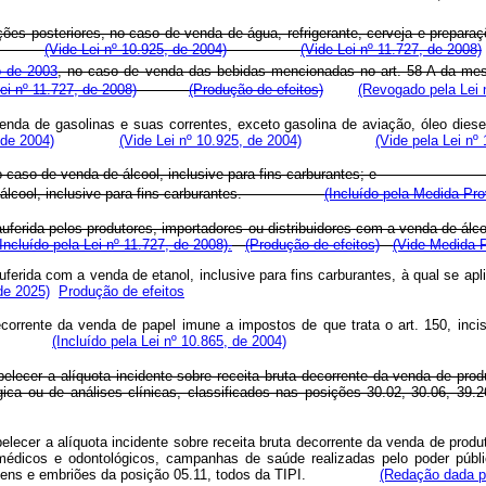
ações posteriores, no caso de venda de água, refrigerante, cerveja e prepar
(Vide Lei nº 10.925, de 2004)
(Vide Lei nº 11.727, de 2008)
 de 2003
, no caso de venda das bebidas mencionadas no art. 58-A da mesm
i nº 11.727, de 2008)
(Produção de efeitos)
(Revogado pela Lei 
enda de gasolinas e suas correntes, exceto gasolina de aviação, óleo diese
 de 2004)
(Vide Lei nº 10.925, de 2004)
(Vide pela Lei nº
no caso de venda de álcool, inclusive para fins carburantes; 
de álcool, inclusive para fins carburantes.
(Incluído pela Medida Pro
 auferida pelos produtores, importadores ou distribuidores com a venda de álco
(Incluído pela Lei nº 11.727, de 2008).
(Produção de efeitos)
(Vide Medida P
 auferida com a venda de etanol, inclusive para fins carburantes, à qual se a
de 2025)
Produção de efeitos
corrente da venda de papel imune a impostos de que trata o art. 150, inci
 cento).
(Incluído pela Lei nº 10.865, de 2004)
belecer a alíquota incidente sobre receita bruta decorrente da venda de pro
ógica ou de análises clínicas, classificados nas posições 30.02, 30.06, 39
elecer a alíquota incidente sobre receita bruta decorrente da venda de prod
médicos e odontológicos, campanhas de saúde realizadas pelo poder público,
bre semens e embriões da posição 05.11, todos da TIPI.
(Redação dada pe