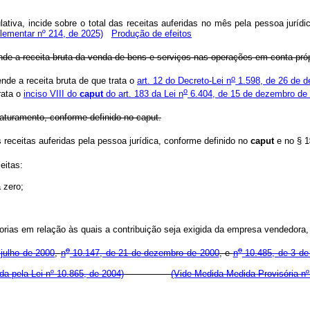
ativa, incide sobre o total das receitas auferidas no mês pela pessoa ju
lementar nº 214, de 2025)
Produção de efeitos
ende a receita bruta da venda de bens e serviços nas operações em conta própr
o
nde a receita bruta de que trata o
art. 12 do Decreto-Lei n
1.598, de 26 de 
o
rata o
inciso VIII do
caput
do art. 183 da Lei n
6.404, de 15 de dezembro de
faturamento, conforme definido no caput.
receitas auferidas pela pessoa jurídica, conforme definido no
caput
e no § 1
eitas:
 zero;
orias em relação às quais a contribuição seja exigida da empresa vendedora, n
o
o
julho de 2000
,
n
10.147, de 21 de dezembro de 2000
, e
n
10.485, de 3 de
a pela Lei nº 10.865, de 2004)
(Vide Medida Medida Provisória nº