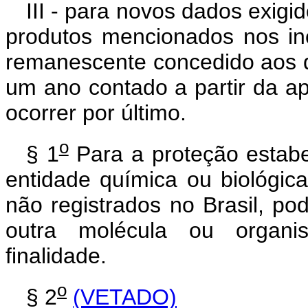
III - para novos dados exigi
produtos mencionados nos inc
remanescente concedido aos d
um ano contado a partir da a
ocorrer por último.
o
§ 1
Para a proteção estabe
entidade química ou biológic
não registrados no Brasil, p
outra molécula ou organi
finalidade.
o
§ 2
(VETADO)