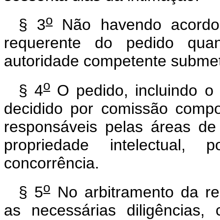
o
§ 3
Não havendo acordo e
requerente do pedido qua
autoridade competente submet
o
§ 4
O pedido, incluindo o
decidido por comissão compo
responsáveis pelas áreas de 
propriedade intelectual, 
concorrência.
o
§ 5
No arbitramento da re
as necessárias diligências,