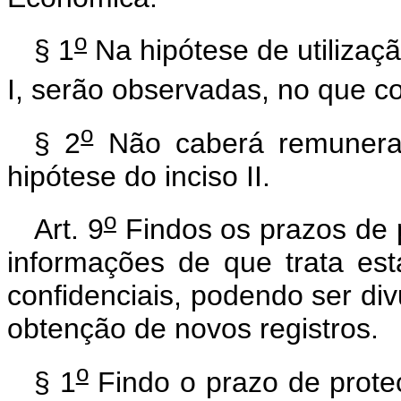
o
§ 1
Na hipótese de utilizaçã
I, serão observadas, no que co
o
§ 2
Não caberá remuneraç
hipótese do inciso II.
o
Art. 9
Findos os prazos de 
informações de que trata es
confidenciais, podendo ser divu
obtenção de novos registros.
o
§ 1
Findo o prazo de prote