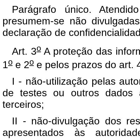
Parágrafo único. Atendid
presumem-se não divulgadas
declaração de confidencialida
o
Art. 3
A proteção das inform
o
o
1
e 2
e pelos prazos do art. 
I - não-utilização pelas au
de testes ou outros dados 
terceiros;
II - não-divulgação dos re
apresentados às autorida