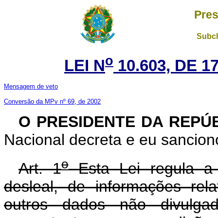
Pres
Subch
o
LEI N
10.603, DE 
Mensagem de veto
Conversão da MPv nº 69, de 2002
O PRESIDENTE DA REPÚ
Nacional decreta e eu sanciono
o
Art. 1
Esta Lei regula a 
desleal, de informações rel
outros dados não divulgad