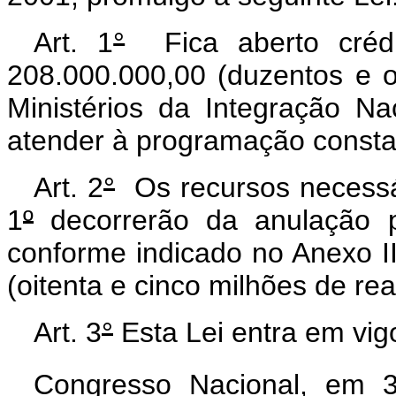
Art. 1
°
Fica aberto crédit
208.000.000,00 (duzentos e o
Ministérios da Integração N
atender à programação constan
Art. 2
°
Os recursos necessár
1
º
decorrerão da anulação pa
conforme indicado no Anexo I
(oitenta e cinco milhões de re
Art. 3
°
Esta Lei entra em vig
Congresso Nacional, em 