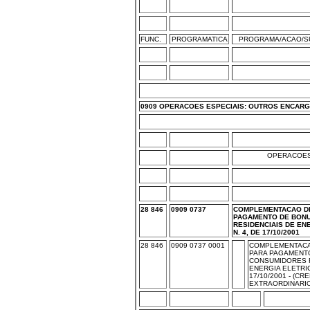
FUNC.
PROGRAMATICA
PROGRAMA/ACAO/S
0909 OPERACOES ESPECIAIS: OUTROS ENCARG
OPERACOES
28 846
0909 0737
COMPLEMENTACAO D
PAGAMENTO DE BON
RESIDENCIAIS DE EN
N. 4, DE 17/10/2001
28 846
0909 0737 0001
COMPLEMENTACA
PARA PAGAMENTO
CONSUMIDORES R
ENERGIA ELETRIC
17/10/2001 - (CR
EXTRAORDINARIO