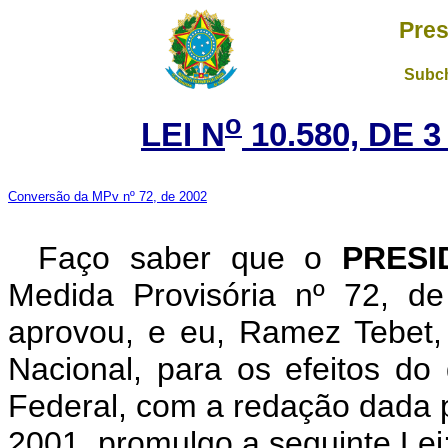
Pres
Subch
o
LEI N
10.580, DE 
Conversão da MPv nº 72, de 2002
Faço saber que o
PRESI
Medida Provisória nº 72, d
aprovou, e eu, Ramez Tebet
Nacional, para os efeitos do 
Federal, com a redação dada p
2001, promulgo a seguinte Lei