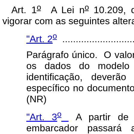
o
o
Art. 1
A Lei n
10.209, 
vigorar com as seguintes alter
o
"Art. 2
...........................
Parágrafo único. O valor
os dados do modelo p
identificação, dever
específico no document
(NR)
o
"Art. 3
A partir de
embarcador passará a