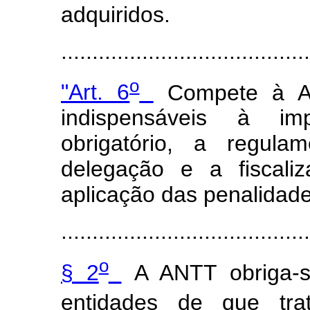
adquiridos.
.....................................
o
"Art. 6
Compete à A
indispensáveis à im
obrigatório, a regula
delegação e a fiscali
aplicação das penalidades
........................................
o
§ 2
A ANTT obriga-s
entidades de que tr