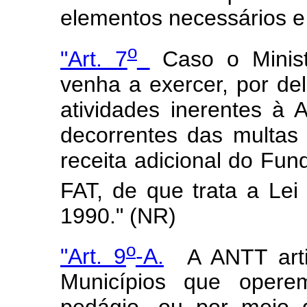
elementos necessários e 
o
"Art. 7
Caso o Minist
venha a exercer, por de
atividades inerentes à 
decorrentes das multas p
receita adicional do Fu
FAT, de que trata a Lei
1990." (NR)
o
"Art. 9
-A.
A ANTT artic
Municípios que opere