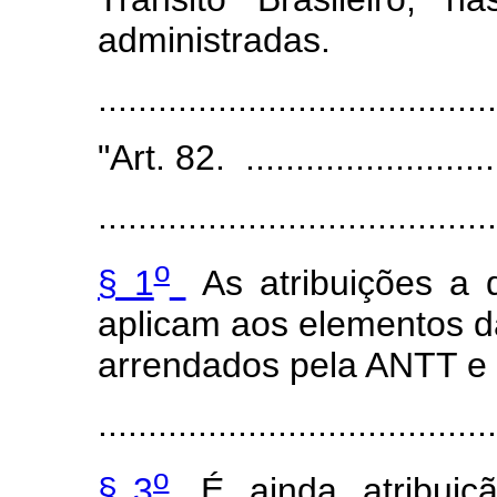
administradas.
.....................................
"Art. 82. ...........................
........................................
o
§ 1
As atribuições a 
aplicam aos elementos da
arrendados pela ANTT e
........................................
o
§ 3
É, ainda, atribui