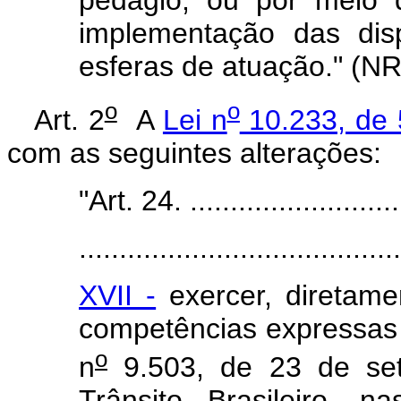
pedágio, ou por meio 
implementação das dis
esferas de atuação." (NR
o
o
Art. 2
A
Lei n
10.233, de 
com as seguintes alterações:
"Art. 24. ...........................
........................................
XVII -
exercer, diretame
competências expressas n
o
n
9.503, de 23 de se
Trânsito Brasileiro, n