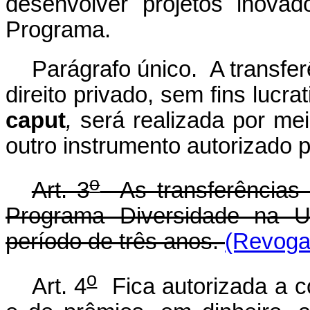
desenvolver projetos inovad
Programa.
Parágrafo único. A transfe
direito privado, sem fins lucr
caput
,
será realizada por me
outro instrumento autorizado po
o
Art. 3
As transferências 
Programa Diversidade na Un
período de três anos.
(Revogad
o
Art. 4
Fica autorizada a 