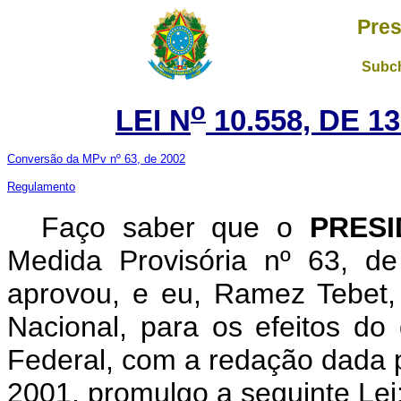
Pres
Subch
o
LEI N
10.558, DE 
Conversão da MPv nº 63, de 2002
Regulamento
Faço saber que o
PRES
Medida Provisória nº 63, d
aprovou, e eu, Ramez Tebet
Nacional, para os efeitos do 
Federal, com a redação dada p
2001, promulgo a seguinte Lei