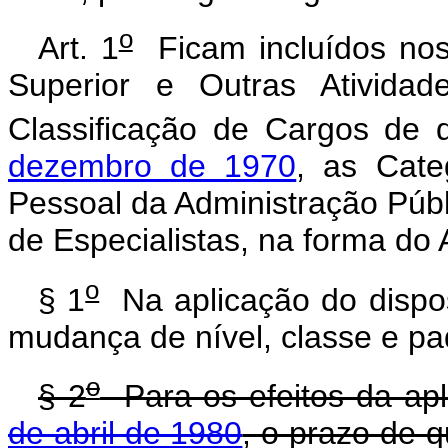
o
Art. 1
Ficam incluídos nos
Superior e Outras Ativida
Classificação de Cargos de 
dezembro de 1970
, as Cate
Pessoal da Administração Públ
de Especialistas, na forma do 
o
§ 1
Na aplicação do dispos
mudança de nível, classe e pa
o
§ 2
Para os efeitos da ap
de abril de 1980
, o prazo de q