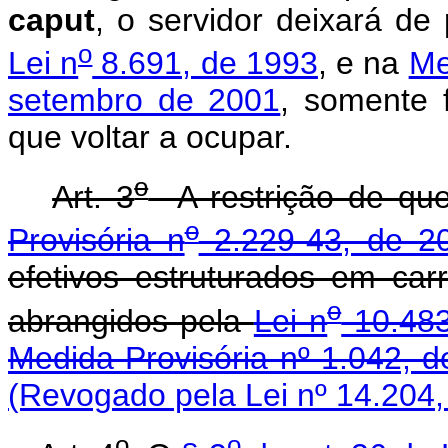
caput
, o servidor deixará de
o
Lei n
8.691, de 1993
, e na
Me
setembro de 2001
, somente 
que voltar a ocupar.
o
Art. 3
A restrição de que
o
Provisória n
2.229-43, de 2
efetivos estruturados em car
o
abrangidos pela
Lei n
10.483
Medida Provisória nº 1.042, d
(Revogado pela Lei nº 14.204,
o
o