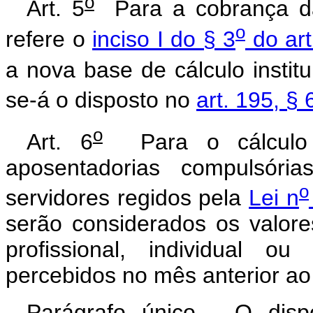
o
Art. 5
Para a cobrança da 
o
refere o
inciso I do § 3
do art
a nova base de cálculo institu
se-á o disposto no
art. 195, § 
o
Art. 6
Para o cálculo p
aposentadorias compulsória
o
servidores regidos pela
Lei n
serão considerados os valor
profissional, individual ou i
percebidos no mês anterior ao
Parágrafo único. O dis