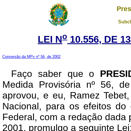
Pres
Subch
o
LEI N
10.556, DE 
Conversão da MPv nº 56, de 2002
Faço saber que o
PRESI
Medida Provisória nº 56, d
aprovou, e eu, Ramez Tebet
Nacional, para os efeitos do 
Federal, com a redação dada p
2001, promulgo a seguinte Lei