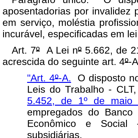
aposentadorias por invalidez
em serviço, moléstia profissi
incurável, especificadas em lei
Art. 7
º
A Lei n
º
5.662, de 2
acrescida do seguinte art. 4
º
-A
"Art. 4
º
-A.
O disposto no
Leis do Trabalho - CLT
5.452, de 1º de maio
empregados do Banco N
Econômico e Socia
subsidiárias.