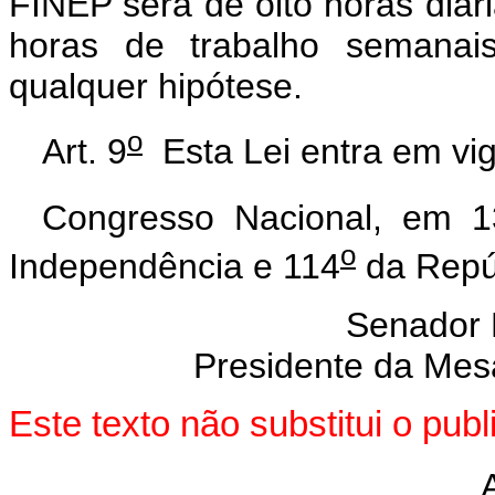
FINEP será de oito horas diár
horas de trabalho semanai
qualquer hipótese.
o
Art. 9
Esta Lei entra em vig
Congresso Nacional, em 
o
Independência e 114
da Repú
Senador
Presidente da Mes
Este texto não substitui o pu