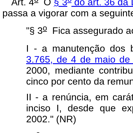
Art. 4
O
§ 3
do art. 36 da 
passa a vigorar com a seguint
o
"§ 3
Fica assegurado aos
I - a manutenção dos b
3.765, de 4 de maio de
2000, mediante contribu
cinco por cento da remu
II - a renúncia, em cará
inciso I, desde que e
2002." (NR)