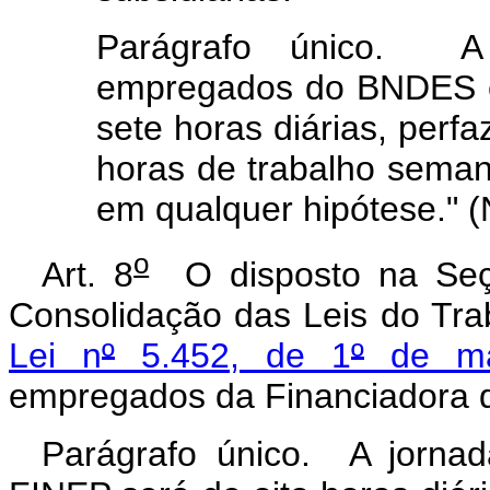
Parágrafo único. A
empregados do BNDES e 
sete horas diárias, perfa
horas de trabalho seman
em qualquer hipótese." 
o
Art. 8
O disposto na Seção
Consolidação das Leis do Tra
Lei n
º
5.452, de 1
º
de ma
empregados da Financiadora d
Parágrafo único. A jorna