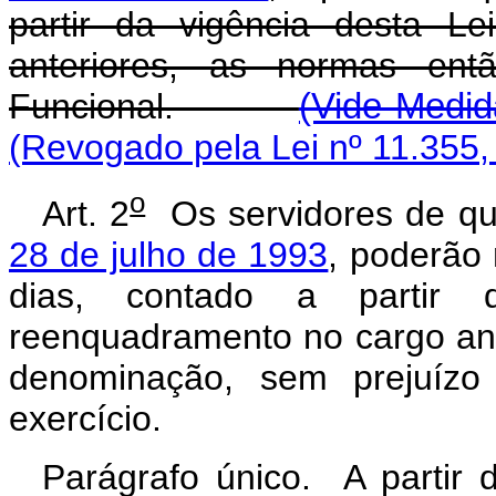
partir da vigência desta Le
anteriores, as normas ent
Funcional.
(Vide Medid
(Revogado pela Lei nº 11.355,
o
Art. 2
Os servidores de qu
28 de julho de 1993
, poderão 
dias, contado a partir 
reenquadramento no cargo an
denominação, sem prejuízo
exercício.
Parágrafo único. A partir