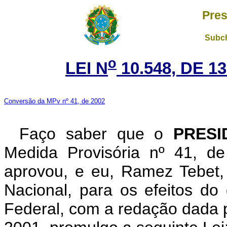
Pres
Subch
o
LEI N
10.548, DE 
Conversão da MPv nº 41, de 2002
Faço saber que o
PRESI
Medida Provisória nº 41, d
aprovou, e eu, Ramez Tebet
Nacional, para os efeitos do 
Federal, com a redação dada p