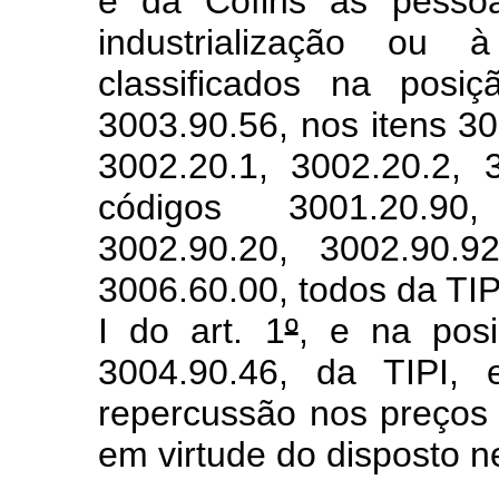
e da Cofins às pessoa
industrialização ou 
classificados na posi
3003.90.56, nos itens 30
3002.20.1, 3002.20.2,
códigos 3001.20.90,
3002.90.20, 3002.90.9
3006.60.00, todos da TIPI
I do art. 1
º
, e na pos
3004.90.46, da TIPI, 
repercussão nos preços 
em virtude do disposto ne