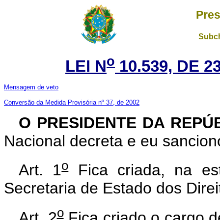
Pres
Subch
o
LEI N
10.539, DE 
Mensagem de veto
Conversão da Medida Provisória nº 37, de 2002
O PRESIDENTE DA REPÚ
Nacional decreta e eu sanciono
o
Art. 1
Fica criada, na es
Secretaria de Estado dos Direi
o
Art. 2
Fica criado o cargo d