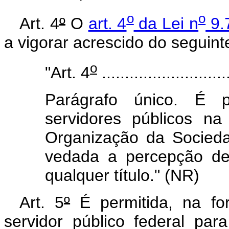
o
o
Art. 4
º
O
art. 4
da Lei n
9.
a vigorar acrescido do seguint
o
"Art. 4
............................
Parágrafo único. É p
servidores públicos n
Organização da Sociedad
vedada a percepção de
qualquer título." (NR)
Art. 5
º
É permitida, na f
servidor público federal pa