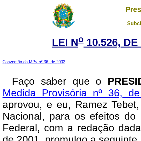
Pres
Subch
o
LEI N
10.526, DE
Conversão da MPv nº 36, de 2002
Faço saber que o
PRESI
Medida Provisória nº 36, d
aprovou, e eu, Ramez Tebet
Nacional, para os efeitos do 
Federal, com a redação dada
de 2001, promulgo a seguinte 