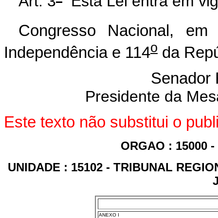
Art. 3
°
Esta Lei entra em vig
Congresso Nacional, em
o
Independência e 114
da Repú
Senador
Presidente da Mes
Este texto não substitui o pu
ORGAO : 15000 
UNIDADE : 15102 - TRIBUNAL REGI
ANEXO I