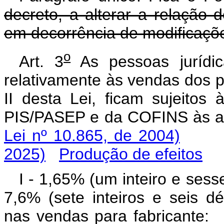
decreto, a alterar a relação 
em decorrência de modificaçõe
o
Art. 3
As pessoas jurídic
relativamente às vendas dos p
II desta Lei, ficam sujeitos 
PIS/PASEP e da COFINS às
Lei nº 10.865, de 2004)
2025)
Produção de efeitos
I - 1,65% (um inteiro e sess
7,6% (sete inteiros e seis d
nas vendas para fabrica