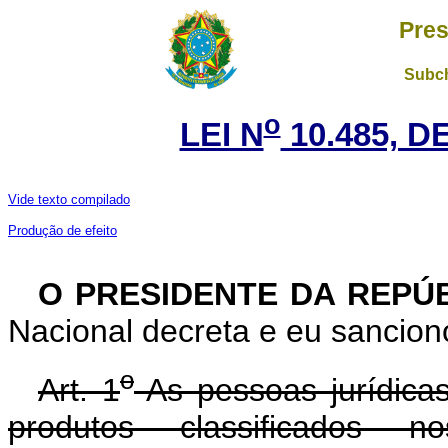
Pres
Subch
o
LEI N
10.485, D
Vide texto compilado
Produção de efeito
O PRESIDENTE DA REPÚ
Nacional decreta e eu sanciono
o
Art. 1
As pessoas jurídicas
produtos classificados n