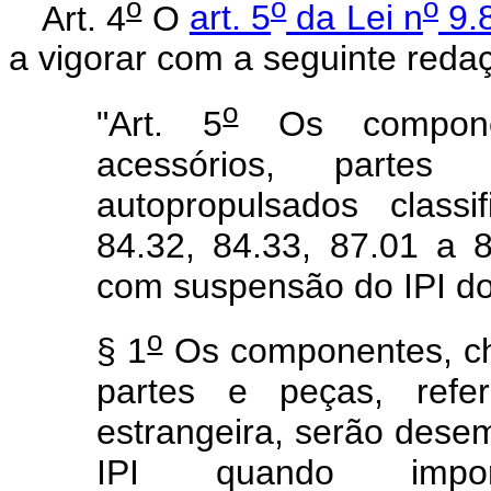
o
o
o
Art. 4
O
art. 5
da Lei n
9.8
a vigorar com a seguinte reda
o
"Art. 5
Os component
acessórios, parte
autopropulsados class
84.32, 84.33, 87.01 a 
com suspensão do IPI do 
o
§ 1
Os componentes, cha
partes e peças, ref
estrangeira, serão des
IPI quando impor