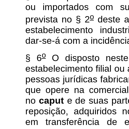
ou importados com sus
o
prevista no § 2
deste a
estabelecimento indust
dar-se-á com a incidênci
o
§ 6
O disposto neste 
estabelecimento filial ou
pessoas jurídicas fabric
que opere na comercial
no
caput
e de suas part
reposição, adquiridos 
em transferência de es