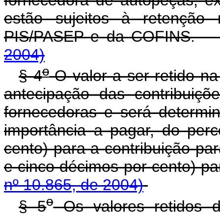
estão sujeitos à retenção 
PIS/PASEP e da COFI
2004)
o
§ 4
O valor a ser retido n
antecipação das contribuiçõ
fornecedoras e será determi
importância a pagar, do per
cento) para a contribuição pa
e cinco décimos por cento
nº 10.865, de 2004)
o
§ 5
Os valores retidos d