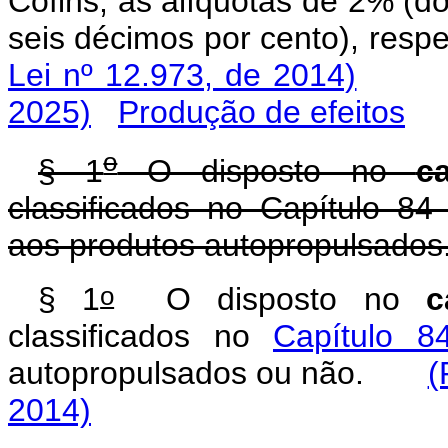
Cofins, às alíquotas de 2% (do
seis décimos por cento), r
Lei nº 12.973, de 2014)
2025)
Produção de efeitos
o
§ 1
O disposto no
c
classificados no Capítulo 84 
aos produtos autopropulsados
o
§ 1
O disposto no
c
classificados no
Capítulo 8
autopropulsados ou não.
(
2014)