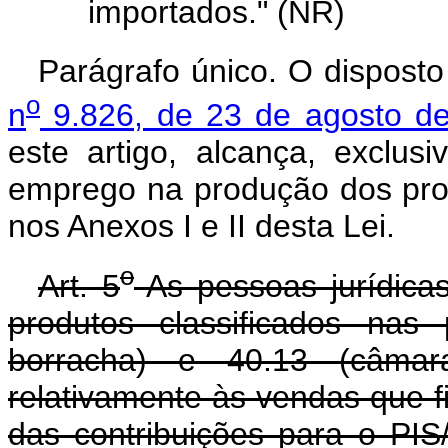
importados." (NR)
Parágrafo único. O dispost
o
n
9.826, de 23 de agosto d
este artigo, alcança, exclus
emprego na produção dos pro
nos Anexos I e II desta Lei.
o
Art. 5
As pessoas jurídicas
produtos classificados nas
borracha) e 40.13 (câmara
relativamente às vendas que f
das contribuições para o PIS