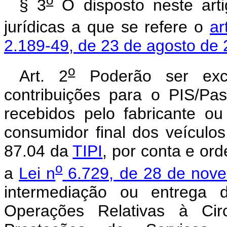
o
§ 3
O disposto neste artig
jurídicas a que se refere o
ar
2.189-49, de 23 de agosto de
o
Art. 2
Poderão ser excl
contribuições para o PIS/Pa
recebidos pelo fabricante o
consumidor final dos veículos
87.04 da
TIPI
, por conta e or
o
a
Lei n
6.729, de 28 de nov
intermediação ou entrega 
Operações Relativas à Cir