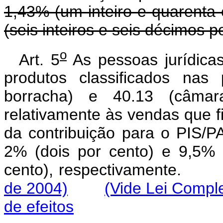
1,43% (um inteiro e quarenta 
(seis inteiros e seis décimos p
o
Art. 5
As pessoas jurídicas
produtos classificados nas
borracha) e 40.13 (câmar
relativamente às vendas que f
da contribuição para o PIS/
2% (dois por cento) e 9,5% 
cento), respectivamente
de 2004)
(Vide Lei Compl
de efeitos