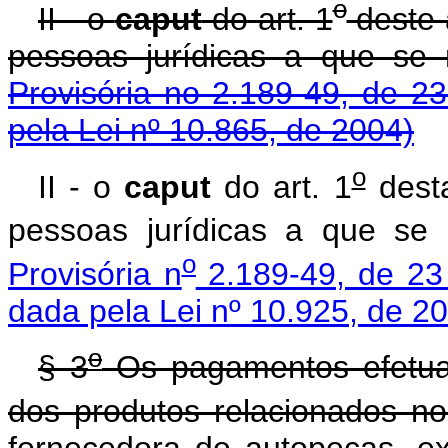
o
II - o
caput
do art. 1
deste 
pessoas jurídicas a que se
Provisória no 2.189-49, de 2
pela Lei nº 10.865, de 2004)
o
II - o
caput
do art. 1
desta
pessoas jurídicas a que se
o
Provisória n
2.189-49, de 23
dada pela Lei nº 10.925, de 2
o
§ 3
Os pagamentos efetuad
dos produtos relacionados no
fornecedora de autopeças, e