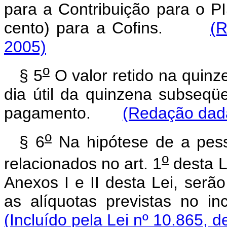
para a Contribuição para o P
cento) para a Cofins.
(R
2005)
o
§ 5
O valor retido na quinze
dia útil da quinzena subseqü
pagamento.
(Redação dada
o
§ 6
Na hipótese de a pesso
o
relacionados no art. 1
desta L
Anexos I e II desta Lei, serão
as alíquotas previstas no in
(Incluído pela Lei nº 10.865, d