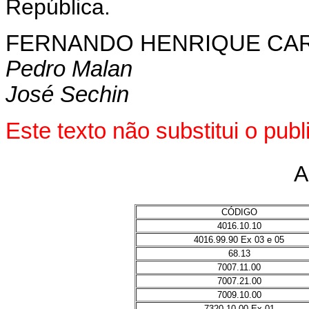
República.
FERNANDO HENRIQUE CA
Pedro Malan
José Sechin
Este texto não substitui o pu
A
CÓDIGO
4016.10.10
4016.99.90 Ex 03 e 05
68.13
7007.11.00
7007.21.00
7009.10.00
7320.10.00 Ex 01