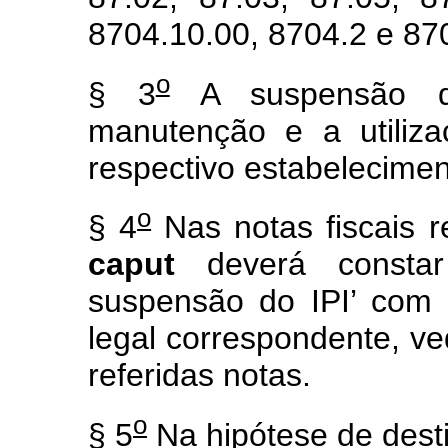
8704.10.00, 8704.2 e 87
o
§ 3
A suspensão d
manutenção e a utiliza
respectivo estabeleciment
o
§ 4
Nas notas fiscais re
caput
deverá constar
suspensão do IPI’ com a
legal correspondente, ve
referidas notas.
o
§ 5
Na hipótese de dest