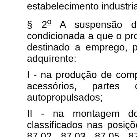
estabelecimento industria
o
§ 2
A suspensão de
condicionada a que o pro
destinado a emprego, pe
adquirente:
I - na produção de comp
acessórios, parte
autopropulsados;
II - na montagem dos
classificados nas posiçõ
87.02, 87.03, 87.05, 