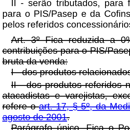
II - serão tributados, para 
para o PIS/Pasep e da Cofins
pelos referidos concessionário
Art. 3º Fica reduzida a 0
contribuições para o PIS/Pasep
bruta da venda:
I - dos produtos relacionados
II - dos produtos referidos n
atacadistas e varejistas, ex
refere o
art. 17, § 5º, da Med
agosto de 2001
.
Parágrafo único. Fica o Po