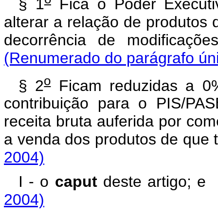
§ 1
Fica o Poder Executiv
alterar a relação de produtos 
decorrência de modificaçõ
(Renumerado do parágrafo únic
o
§ 2
Ficam reduzidas a 0%
contribuição para o PIS/PA
receita bruta auferida por com
a venda dos produtos de que t
2004)
I - o
caput
deste artigo
2004)