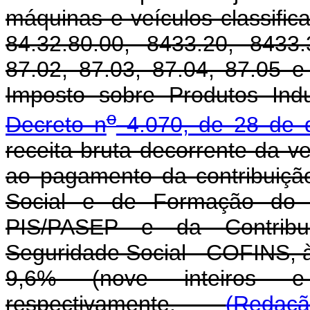
máquinas e veículos classific
84.32.80.00, 8433.20, 8433.
87.02, 87.03, 87.04, 87.05 e
Imposto sobre Produtos Indu
o
Decreto n
4.070, de 28 de 
receita bruta decorrente da v
ao pagamento da contribuiçã
Social e de Formação do P
PIS/PASEP e da Contribu
Seguridade Social - COFINS, à
9,6% (nove inteiros 
respectivamente.
(Redação