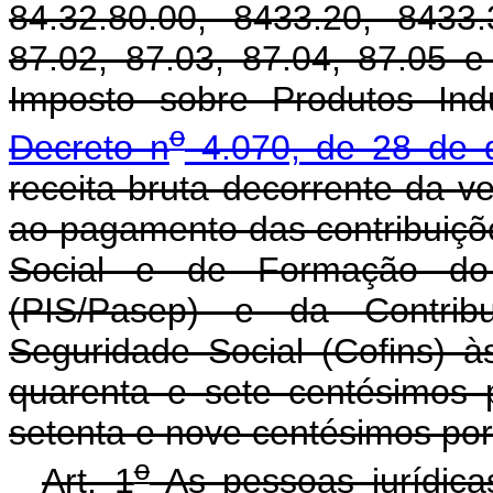
84.32.80.00, 8433.20, 8433.
87.02, 87.03, 87.04, 87.05 e
Imposto sobre Produtos Indu
o
Decreto n
4.070, de 28 de 
receita bruta decorrente da v
ao pagamento das contribuiçõ
Social e de Formação do 
(PIS/Pasep) e da Contrib
Seguridade Social (Cofins) à
quarenta e sete centésimos p
setenta e nove centésimos por
o
Art. 1
As pessoas jurídica