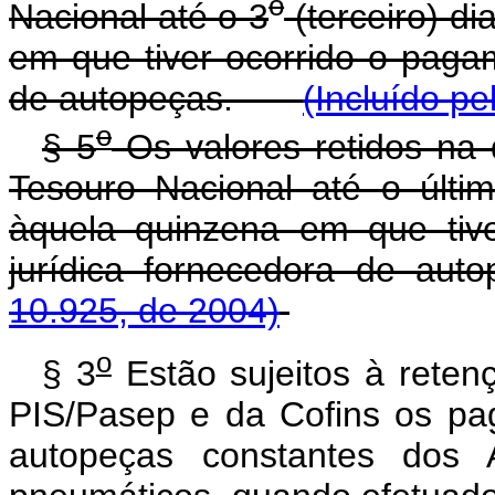
o
Nacional até o 3
(terceiro) d
em que tiver ocorrido o paga
de autopeças.
(Incluído pe
o
§ 5
Os valores retidos na 
Tesouro Nacional até o últi
àquela quinzena em que tiv
jurídica fornecedora de aut
10.925, de 2004)
o
§ 3
Estão sujeitos à reten
PIS/Pasep e da Cofins os pa
autopeças constantes dos 