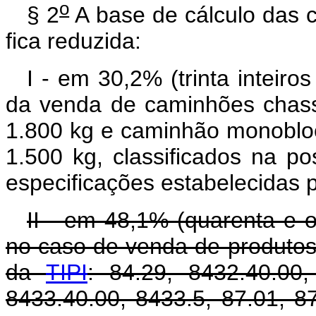
o
§ 2
A base de cálculo das co
fica reduzida:
I - em 30,2% (trinta inteiro
da venda de caminhões chassi
1.800 kg e caminhão monobloco
1.500 kg, classificados na p
especificações estabelecidas p
II - em 48,1% (quarenta e o
no caso de venda de produtos 
da
TIPI
: 84.29, 8432.40.00,
8433.40.00, 8433.5, 87.01, 8