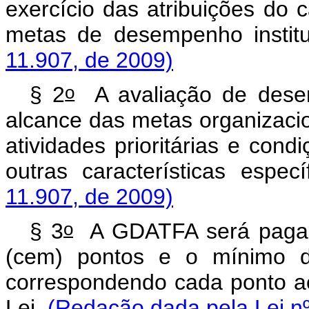
exercício das atribuições do 
metas de desempenho institu
11.907, de 2009)
o
§ 2
A avaliação de desemp
alcance das metas organizacio
atividades prioritárias e cond
outras características espec
11.907, de 2009)
o
§ 3
A GDATFA será paga o
(cem) pontos e o mínimo de
correspondendo cada ponto ao
Lei.
(Redação dada pela Lei nº