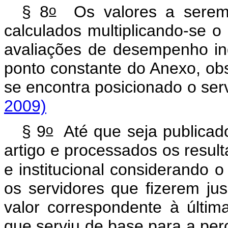
o
§ 8
Os valores a serem 
calculados multiplicando-se o
avaliações de desempenho indi
ponto constante do Anexo, ob
se encontra posicionado o ser
2009)
o
§ 9
Até que seja publicado
artigo e processados os result
e institucional considerando o
os servidores que fizerem j
valor correspondente à últim
que serviu de base para a pe