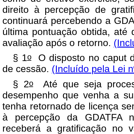
direito à percepção de grat
continuará percebendo a GDA
última pontuação obtida, até
avaliação após o retorno.
(Inc
o
§ 1
O disposto no caput de
de cessão.
(Incluído pela Lei 
o
§ 2
Até que seja proces
desempenho que venha a surti
tenha retornado de licença s
à percepção da GDATFA no
receberá a gratificação no v