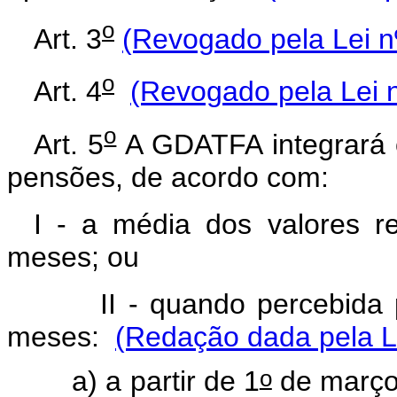
o
Art. 3
(Revogado pela Lei n
o
Art. 4
(Revogado pela Lei n
o
Art. 5
A GDATFA integrará 
pensões, de acordo com:
I - a média dos valores r
meses; ou
II - quando percebida por 
meses:
(Redação dada pela Le
o
a) a partir de 1
de março 