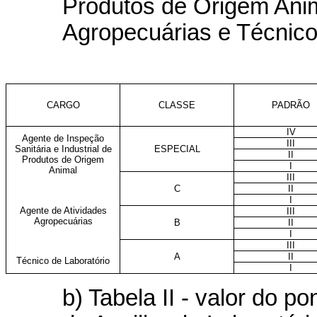
Produtos de Origem Anim
Agropecuárias e Técnico
CARGO
CLASSE
PADRÃO
IV
Agente de Inspeção
III
Sanitária e Industrial de
ESPECIAL
II
Produtos de Origem
I
Animal
III
C
II
I
Agente de Atividades
III
Agropecuárias
B
II
I
III
A
II
Técnico de Laboratório
I
b) Tabela II - valor do 