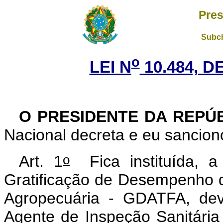
Pres
Subch
o
LEI N
10.484, D
O PRESIDENTE DA REPÚ
Nacional decreta e eu sanciono
o
Art. 1
Fica instituída, a 
Gratificação de Desempenho d
Agropecuária - GDATFA, dev
Agente de Inspeção Sanitária