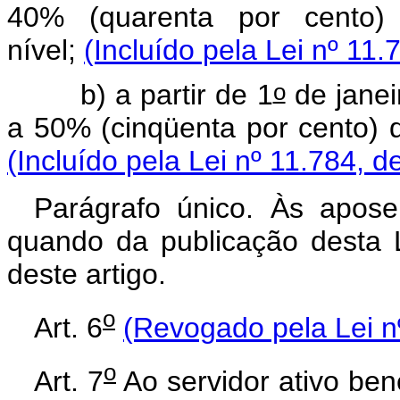
40% (quarenta por cento)
nível;
(Incluído pela Lei nº 11.
o
b) a partir de 1
de janei
a 50% (cinqüenta por cento) d
(Incluído pela Lei nº 11.784, d
Parágrafo único. Às apose
quando da publicação desta Le
deste artigo.
o
Art. 6
(Revogado pela Lei n
o
Art. 7
Ao servidor ativo benef