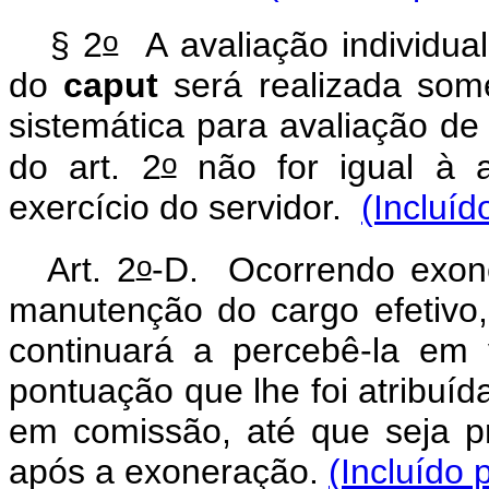
o
§ 2
A avaliação individual
do
caput
será realizada some
sistemática para avaliação d
o
do art. 2
não for igual à a
exercício do servidor.
(Incluíd
o
Art. 2
-D.
Ocorrendo exon
manutenção do cargo efetivo
continuará a percebê-la em 
pontuação que lhe foi atribuí
em comissão, até que seja p
após a exoneração.
(Incluído 