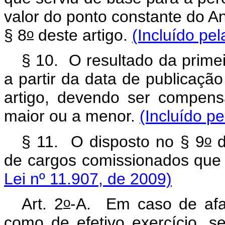
valor do ponto constante do A
o
§ 8
deste artigo.
(Incluído pel
§ 10. O resultado da primei
a partir da data de publicação
artigo, devendo ser compens
maior ou a menor.
(Incluído pe
o
§ 11. O disposto no § 9
d
de cargos comissionados qu
Lei nº 11.907, de 2009)
o
Art. 2
-A.
Em caso de afa
como de efetivo exercício, 