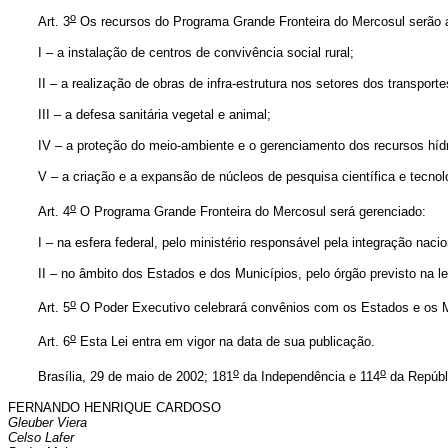
o
Art. 3
Os recursos do Programa Grande Fronteira do Mercosul serão apl
I – a instalação de centros de convivência social rural;
II – a realização de obras de infra-estrutura nos setores dos transport
III – a defesa sanitária vegetal e animal;
IV – a proteção do meio-ambiente e o gerenciamento dos recursos hídr
V – a criação e a expansão de núcleos de pesquisa científica e tecnol
o
Art. 4
O Programa Grande Fronteira do Mercosul será gerenciado:
I – na esfera federal, pelo ministério responsável pela integração nac
II – no âmbito dos Estados e dos Municípios, pelo órgão previsto na l
o
Art. 5
O Poder Executivo celebrará convênios com os Estados e os Mu
o
Art. 6
Esta Lei entra em vigor na data de sua publicação.
o
o
Brasília, 29 de maio de 2002; 181
da Independência e 114
da Repúbl
FERNANDO HENRIQUE CARDOSO
Gleuber Viera
Celso Lafer