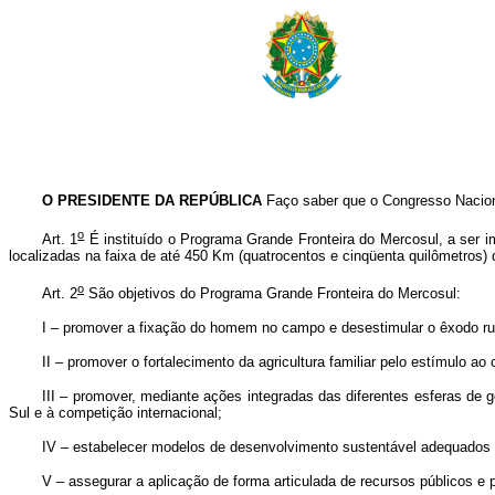
O PRESIDENTE DA REPÚBLICA
Faço saber que o Congresso Naciona
o
Art. 1
É instituído o Programa Grande Fronteira do Mercosul, a ser 
localizadas na faixa de até 450 Km (quatrocentos e cinqüenta quilômetros) d
o
Art. 2
São objetivos do Programa Grande Fronteira do Mercosul:
I – promover a fixação do homem no campo e desestimular o êxodo rur
II – promover o fortalecimento da agricultura familiar pelo estímulo a
III – promover, mediante ações integradas das diferentes esferas d
Sul e à competição internacional;
IV – estabelecer modelos de desenvolvimento sustentável adequados à
V – assegurar a aplicação de forma articulada de recursos públicos e