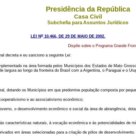
Presidência da República
Casa Civil
Subchefia para Assuntos Jurídicos
o
LEI N
10.466, DE 29 DE MAIO DE 2002.
Dispõe sobre o Programa Grande Front
l decreta e eu sanciono a seguinte Lei:
implementado na área formada pelos Municípios dos Estados de Mato Grosso
e largura ao longo da fronteira do Brasil com a Argentina, o Paraguai e o Uru
al, dotando os Municípios em que predomine população composta por pequeno
o cooperativismo e ao associativismo econômico;
e governo, o desenvolvimento econômico e social da área de abrangência, d
s características naturais, à vocação econômica e às potencialidades de m
 privados em áreas selecionadas para a criação de pólos de desenvolvimento.