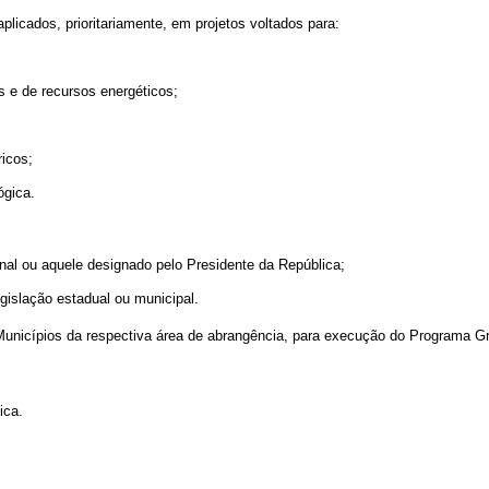
icados, prioritariamente, em projetos voltados para:
es e de recursos energéticos;
icos;
ógica.
ional ou aquele designado pelo Presidente da República;
egislação estadual ou municipal.
nicípios da respectiva área de abrangência, para execução do Programa Gr
ica.