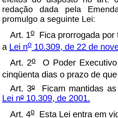
redação dada pela Emenda 
promulgo a seguinte Lei:
o
Art. 1
Fica prorrogada por t
o
a
Lei n
10.309, de 22 de nov
o
Art. 2
O Poder Executivo p
cinqüenta dias o prazo de que t
Art. 3
º
Ficam mantidas as d
Lei n
º
10.309, de 2001.
o
Art. 4
Esta Lei entra em vig