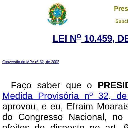
Pres
Subch
o
LEI N
10.459, D
Conversão da MPv nº 32, de 2002
Faço saber que o
PRESI
Medida Provisória nº 32, de
aprovou, e eu, Efraim Moarai
do Congresso Nacional, no 
efeitos do disposto no art.