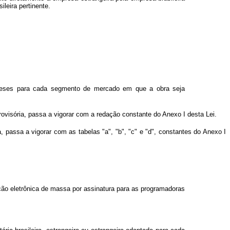
leira pertinente.
 meses para cada segmento de mercado em que a obra seja
visória, passa a vigorar com a redação constante do Anexo I desta Lei.
a, passa a vigorar com as tabelas "a", "b", "c" e "d", constantes do Anexo I
ação eletrônica de massa por assinatura para as programadoras