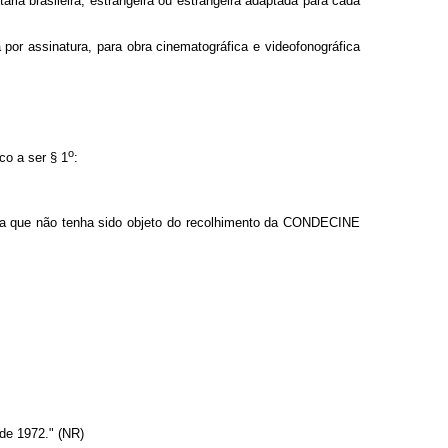
itária brasileira, estrangeira ou estrangeira adaptada para cada
por assinatura, para obra cinematográfica e videofonográfica
o
co a ser § 1
:
fica que não tenha sido objeto do recolhimento da CONDECINE
de 1972." (NR)