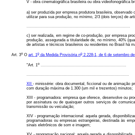
V - obra cinematográfica brasileira ou obra videofonográfica b
a) ser produzida por empresa produtora brasileira, observado 
utilizar para sua produção, no mínimo, 2/3 (dois terços) de art
......................................................................................
c) ser realizada, em regime de co-produção, por empresa pr
produção, assegurada a titularidade de, no mínimo, 40% (quare
de artistas e técnicos brasileiros ou residentes no Brasil há m
o
o
o
Art. 3
O
art. 1
da Medida Provisória n
2.228-1, de 6 de setembro de
o
"Art. 1
.......................................................................
.....................................................................................
XII
- minissérie: obra documental, ficcional ou de animação p
com duração máxima de 1.300 (um mil e trezentos) minutos;
XIII - programadora: empresa que oferece, desenvolve ou pr
por assinatura ou de quaisquer outros serviços de comunic
transmissão ou veiculação;
XIV - programação internacional: aquela gerada, disponibiliza
programadoras ou empresas estrangeiras, destinada às empr
sinais eletrônicos de som e imagem;
XV - programação nacional: aquela gerada e disponibilizada, n