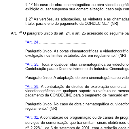
o
§ 1
No caso de obra cinematográfica ou obra videofonográfica
exibição ou ser suspensa sua comercialização, caso seja c
o
§ 2
As versões, as adaptações, as vinhetas e as chamadas re
título, para efeito do pagamento da CONDECINE." (NR)
o
Art. 7
O parágrafo único do art. 24, o art. 25 acrescido do seguinte pa
"Art. 24
..........................................
Parágrafo único. As obras cinematográficas e videofonográfi
divulgação nos limites estabelecidos em regulamento." (NR)
"Art. 25.
Toda e qualquer obra cinematográfica ou videofono
Contribuição para o Desenvolvimento da Indústria Cinematogr
Parágrafo único. A adaptação de obra cinematográfica ou vide
"Art. 29
. A contratação de direitos de exploração comercial,
videofonográficas em qualquer suporte ou veículo no merca
pagamento da CONDECINE para o segmento de mercado em qu
Parágrafo único. No caso de obra cinematográfica ou videofon
regulamento." (NR)
"Art. 31.
A contratação de programação ou de canais de progr
serviços de comunicação que transmitam sinais eletrônicos d
o
n
2.228-1, de 6 de setembro de 2001, com a redação dada por