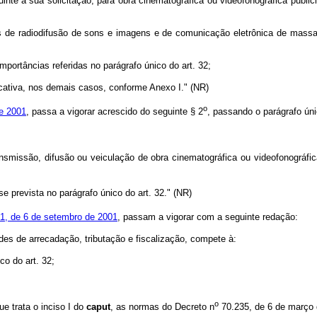
seguinte à sua solicitação, para obra cinematográfica ou videofonográfica public
ços de radiodifusão de sons e imagens e de comunicação eletrônica de massa 
portâncias referidas no parágrafo único do art. 32;
icativa, nos demais casos, conforme Anexo I." (NR)
o
e 2001
, passa a vigorar acrescido do seguinte § 2
, passando o parágrafo úni
ransmissão, difusão ou veiculação de obra cinematográfica ou videofonográ
e prevista no parágrafo único do art. 32." (NR)
1, de 6 de setembro de 2001
, passam a vigorar com a seguinte redação:
es de arrecadação, tributação e fiscalização, compete à:
co do art. 32;
o
 trata o inciso I do
caput
, as normas do Decreto n
70.235, de 6 de março 