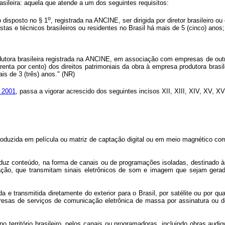
rasileira: aquela que atende a um dos seguintes requisitos:
o
o disposto no § 1
, registrada na ANCINE, ser dirigida por diretor brasileiro o
istas e técnicos brasileiros ou residentes no Brasil há mais de 5 (cinco) anos;
odutora brasileira registrada na ANCINE, em associação com empresas de out
nta por cento) dos direitos patrimoniais da obra à empresa produtora brasile
ais de 3 (três) anos." (NR)
 2001
, passa a vigorar acrescido dos seguintes incisos XII, XIII, XIV, XV, X
roduzida em película ou matriz de captação digital ou em meio magnético com,
oduz conteúdo, na forma de canais ou de programações isoladas, destinado
ação, que transmitam sinais eletrônicos de som e imagem que sejam gerados
da e transmitida diretamente do exterior para o Brasil, por satélite ou por q
esas de serviços de comunicação eletrônica de massa por assinatura ou 
o território brasileiro, pelos canais ou programadoras, incluindo obras audi