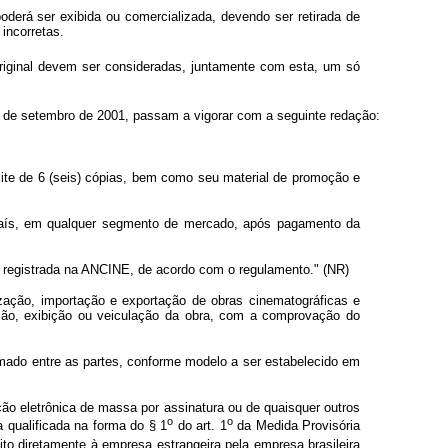
poderá ser exibida ou comercializada, devendo ser retirada de
incorretas.
 original devem ser consideradas, juntamente com esta, um só
 de setembro de 2001, passam a vigorar com a seguinte redação:
mite de 6 (seis) cópias, bem como seu material de promoção e
o País, em qualquer segmento de mercado, após pagamento da
ira registrada na ANCINE, de acordo com o regulamento." (NR)
lização, importação e exportação de obras cinematográficas e
ação, exibição ou veiculação da obra, com a comprovação do
irmado entre as partes, conforme modelo a ser estabelecido em
o eletrônica de massa por assinatura ou de quaisquer outros
o
o
 qualificada na forma do § 1
do art. 1
da Medida Provisória
to diretamente à empresa estrangeira pela empresa brasileira