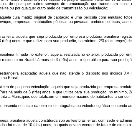
a ou de quaisquer outros serviços de comunicação que transmitam sinais 
télite ou por qualquer outro meio de transmissão ou veiculação;
: aquela cuja matriz original de captação é uma película com emulsão foto
rviços, empresas, instituições públicas ou privadas, partidos políticos, as
 brasileira: aquela que seja produzida por empresa produtora brasileira reg
3 (três) anos, e que utilize para sua produção, no mínimo, 2/3 (dois terços) de
 brasileira filmada no exterior: aquela, realizada no exterior, produzida por 
iro residente no Brasil há mais de 3 (três) anos, e que utilize para sua produç
ia estrangeira adaptada: aquela que não atende o disposto nos incisos XV
 no Brasil;
asileira de pequena veiculação: aquela que seja produzida por empresa produt
o País há mais de 3 (três) anos, e que utilize para sua produção, no mínimo, 2/
restrita a Municípios que totalizem um número máximo de habitantes a ser def
o inserida no início da obra cinematográfica ou videofonográfica contendo a
esa brasileira aquela constituída sob as leis brasileiras, com sede e adminis
alizados há mais de 10 (dez) anos, os quais devem exercer de fato e de direito 