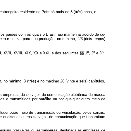
u estrangeiro residente no País há mais de 3 (três) anos, e
ros países com os quais o Brasil não mantenha acordo de co-
ira e utilizar para sua produção, no mínimo, 2/3 (dois terços)
o
o
o
VI, XVII, XVIII, XIX, XX e XXI, e dos seguintes §§ 1
, 2
e 3
:
 no mínimo, 3 (três) e no máximo 26 (vinte e seis) capítulos,
 às empresas de serviços de comunicação eletrônica de massa
 e transmitidos por satélite ou por qualquer outro meio de
ualquer outro meio de transmissão ou veiculação, pelos canais,
de quaisquer outros serviços de comunicação que transmitam
ovisuais brasileiras ou estrangeiras, destinada às empresas de