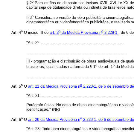
o
§ 2
Para os fins do disposto nos incisos XVII, XVIII e XX des
capital seja de titularidade direta ou indireta de brasileiros 
o
§ 3
Considera-se versão de obra publicitária cinematográfic
cinematográfica ou videofonográfica publicitária, e realizada
o
o
o
Art. 4
O inciso III do
art. 2
da Medida Provisória n
2.228-1
, de 6 d
o
"Art. 2
......................................................................
....................................................................................
III - programação e distribuição de obras audiovisuais de qua
o
o
brasileiras, qualificadas na forma do § 1
do art. 1
da Medida 
.......................................................................................
o
o
Art. 5
O
art. 21 da Medida Provisória n
2.228-1, de 6 de setembro d
"Art. 21 ....................................................................
Parágrafo único. No caso de obras cinematográficas e videofon
identificação." (NR)
o
o
Art. 6
O
art. 28 da Medida Provisória n
2.228-1, de 6 de setembro d
"Art. 28. Toda obra cinematográfica e videofonográfica brasile