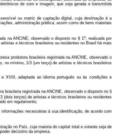
eletrônicos de som e imagem, que seja gerada e transmitida
ssensível ou matriz de captação digital, cuja destinação é a
sociações, administração pública, assim como de bens materiais
o
istrada na ANCINE, observado o disposto no § 1
, realizada por
 artistas e técnicos brasileiros ou residentes no Brasil há mais
empresa produtora brasileira registrada na ANCINE, observado o
ão, no mínimo, 1/3 (um terço) de artistas e técnicos brasileiros
II e XVIII, adaptada ao idioma português ou às condições e
ora brasileira registrada na ANCINE, observado o disposto no §
3 (dois terços) de artistas e técnicos brasileiros ou residentes
inido em regulamento;
s informações necessárias à sua identificação, de acordo com
tração no País, cuja maioria do capital total e votante seja de
o poder decisório da empresa.