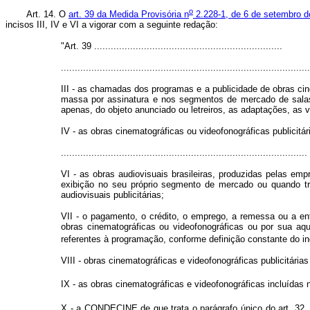
o
Art. 14. O
art. 39 da Medida Provisória n
2.228-1, de 6 de setembro d
incisos III, IV e VI a vigorar com a seguinte redação:
"Art. 39 ....................................................................
..........................................................................................
III - as chamadas dos programas e a publicidade de obras ci
massa por assinatura e nos segmentos de mercado de salas
apenas, do objeto anunciado ou letreiros, as adaptações, as 
IV - as obras cinematográficas ou videofonográficas publicit
.........................................................................................
VI - as obras audiovisuais brasileiras, produzidas pelas e
exibição no seu próprio segmento de mercado ou quando tr
audiovisuais publicitárias;
VII - o pagamento, o crédito, o emprego, a remessa ou a entr
obras cinematográficas ou videofonográficas ou por sua aqu
referentes à programação, conforme definição constante do in
VIII - obras cinematográficas e videofonográficas publicitárias 
IX - as obras cinematográficas e videofonográficas incluídas n
X - a CONDECINE de que trata o parágrafo único do art. 32, r