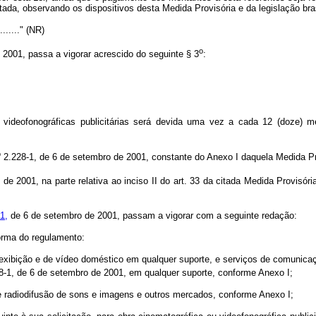
da, observando os dispositivos desta Medida Provisória e da legislação brasi
.........." (NR)
o
 2001, passa a vigorar acrescido do seguinte § 3
:
videofonográficas publicitárias será devida uma vez a cada 12 (doze)
o
2.228-1, de 6 de setembro de 2001, constante do Anexo I daquela Medida Pro
e 2001, na parte relativa ao inciso II do art. 33 da citada Medida Provisóri
1,
de 6 de setembro de 2001, passam a vigorar com a seguinte redação:
orma do regulamento:
de exibição e de vídeo doméstico em qualquer suporte, e serviços de comunic
-1, de 6 de setembro de 2001, em qualquer suporte, conforme Anexo I;
 de radiodifusão de sons e imagens e outros mercados, conforme Anexo I;