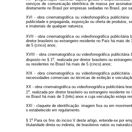
serviços de comunicação eletrônica de massa por assinatur
diretamente no Brasil por empresas sediadas no Brasil, por sa
XVI - obra cinematográfica ou videofonográfica publicitária
publicidade e propaganda, exposição ou oferta de produtos, se
e imateriais de qualquer natureza;
XVII - obra cinematográfica ou videofonográfica publicitária
diretor brasileiro ou estrangeiro residente no País há mais de 
de 5 (cinco) anos;
XVIII - obra cinematográfica ou videofonográfica publicitária
o
disposto no § 1
, realizada por diretor brasileiro ou estrange
ou residentes no Brasil há mais de 5 (cinco) anos;
XIX - obra cinematográfica ou videofonográfica publicitár
necessidades comerciais ou técnicas de exibição e veiculação
XX - obra cinematográfica ou videofonográfica publicitária br
o
1
, realizada por diretor brasileiro ou estrangeiro residente n
no Brasil há mais de 3 (três) anos e cuja veiculação esteja 
XXI - claquete de identificação: imagem fixa ou em moviment
o estabelecido em regulamento.
o
§ 1
Para os fins do inciso V deste artigo, entende-se por empr
titularidade direta ou indireta, de brasileiros natos ou natur