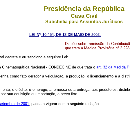
Presidência da República
Casa Civil
Subchefia para Assuntos Jurídicos
o
LEI N
10.454, DE 13 DE MAIO DE 2002.
Dispõe sobre remissão da Contribuiç
que trata a Medida Provisória nº 2.228
l decreta e eu sanciono a seguinte Lei:
ia Cinematográfica Nacional - CONDECINE de que trata o
art. 32 da Medida Pr
 tenha como fato gerador a veiculação, a produção, o licenciamento e a dist
mento, o crédito, o emprego, a remessa ou a entrega, aos produtores, distribu
por sua aquisição ou importação, a preço fixo.
 setembro de 2001
, passa a vigorar com a seguinte redação: