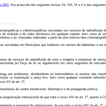
e 2001
, fica acrescido dos seguintes incisos VII, VIII, IX e X e dos seguintes
.................
nematográficas e videofonográficas veiculadas nos serviços de radiodifusão 
 de exibição e de vídeo doméstico em qualquer suporte, bem como as ver
vinhetas e as chamadas realizadas a partir de uma mesma obra cinematográfica
árias veiculadas em Municípios que totalizem um número de habitantes a ser 
mpresas de serviços de radiodifusão de sons e imagens e empresas de servi
ansmitida por força de lei ou regulamento em outro segmento de mercado,
ega aos produtores, distribuidores ou intermediários no exterior, das impo
isição ou importação a preço fixo, bem como qualquer montante referente 
o
ciso XV do art. 1
;
brasileiras de caráter beneficente, filantrópico e de propaganda política;
o
a programação internacional de que trata o inciso XIV do art. 1
, quanto à CO
o
eferente à programação internacional, de que trata o inciso XIV do art. 1
, 