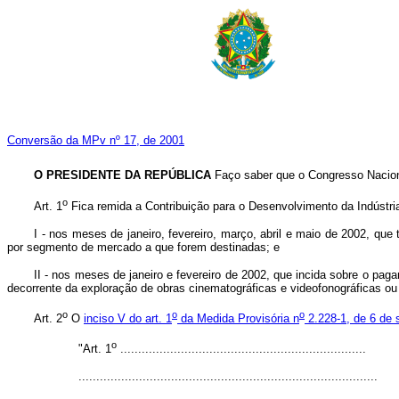
Conversão da MPv nº 17, de 2001
O PRESIDENTE DA REPÚBLICA
Faço saber que o Congresso Naciona
o
Art. 1
Fica remida a Contribuição para o Desenvolvimento da Indústr
I - nos meses de janeiro, fevereiro, março, abril e maio de 2002, que
por segmento de mercado a que forem destinadas; e
II - nos meses de janeiro e fevereiro de 2002, que incida sobre o paga
decorrente da exploração de obras cinematográficas e videofonográficas ou 
o
o
o
Art. 2
O
inciso V do art. 1
da Medida Provisória n
2.228-1, de 6 de
o
"Art. 1
.....................................................................
....................................................................................