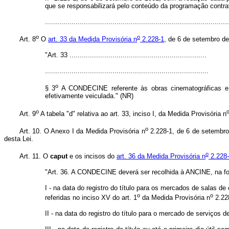
que se responsabilizará pelo conteúdo da programação contrata
.......................................................................................
o
o
Art. 8
O
art. 33 da Medida Provisória n
2.228-1
, de 6 de setembro de
"Art. 33 ...................................................................
................................................................................
o
§ 3
A CONDECINE referente às obras cinematográficas e 
efetivamente veiculada." (NR)
o
Art. 9
A tabela "d" relativa ao art. 33, inciso I, da Medida Provisória n
o
Art. 10. O Anexo I da Medida Provisória n
2.228-1, de 6 de setembro d
desta Lei.
o
Art. 11. O
caput
e os incisos do
art. 36 da Medida Provisória n
2.228-
"Art. 36. A CONDECINE deverá ser recolhida à ANCINE, na f
I - na data do registro do título para os mercados de salas 
o
o
referidas no inciso XV do art. 1
da Medida Provisória n
2.228
II - na data do registro do título para o mercado de serviços