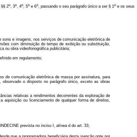
o
o
o
o
o
o
 §§ 2
, 3
, 4
, 5
e 6
, passando o seu parágrafo único a ser § 1
e os seus
de sons e imagens, nos serviços de comunicação eletrônica de
sões com diminuição do tempo de exibição ou substituição,
 ou obra videofonográfica publicitária;
definido em regulamento;
ços de comunicação eletrônica de massa por assinatura, para
 observado o disposto no parágrafo único, exceto as obras
rtâncias relativas a rendimentos decorrentes da exploração de
a aquisição ou licenciamento de qualquer forma de direitos,
NDECINE prevista no inciso I, alínea d do art. 33;
desde que a programadora beneficiária desta isenção opte por