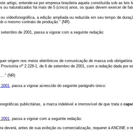
te artigo, entende-se por empresa brasileira aquela constituída sob as leis 
natos ou naturalizados há mais de 5 (cinco) anos, os quais devem exercer de fa
a ou videofonográfica, a edição ampliada ou reduzida em seu tempo de duraçã
 sob o mesmo contrato de produção." (NR)
e setembro de 2001, passa a vigorar com a seguinte redação:
lquer origem nos meios eletrônicos de comunicação de massa sob obrigatória 
o
Provisória n
2.228-1, de 6 de setembro de 2001, com a redação dada por es
......." (NR)
e 2001
, passa a vigorar acrescido do seguinte parágrafo único:
ográficas publicitárias, a marca indelével e irremovível de que trata o
capu
e 2001
, passa a vigorar com a seguinte redação:
ira deverá, antes de sua exibição ou comercialização, requerer à ANCINE o regi