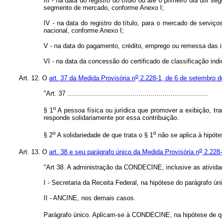
III - na data do registro do título ou até o primeiro dia útil 
segmento de mercado, conforme Anexo I;
IV - na data do registro do título, para o mercado de servi
nacional, conforme Anexo I;
V - na data do pagamento, crédito, emprego ou remessa das im
VI - na data da concessão do certificado de classificação ind
o
Art. 12. O
art. 37 da Medida Provisória n
2.228-1, de 6 de setembro d
"Art. 37 .......................................................................
o
§ 1
A pessoa física ou jurídica que promover a exibição, t
responde solidariamente por essa contribuição.
o
o
§ 2
A solidariedade de que trata o § 1
não se aplica à hipótes
o
Art. 13. O
art. 38 e seu parágrafo único da Medida Provisória n
2.228-
"Art 38. A administração da CONDECINE, inclusive as atividad
I - Secretaria da Receita Federal, na hipótese do parágrafo úni
II - ANCINE, nos demais casos.
Parágrafo único. Aplicam-se à CONDECINE, na hipótese de que