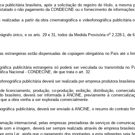
 publicitária brasileira, após a solicitação do registro do título, a mesma 
onstatado o não pagamento da CONDECINE ou o fornecimento de informações 
alizadas a partir da obra cinematográfica e videofonográfica publicitária
o
rágrafo único, e os arts. 29 e 31, todos da Medida Provisória n
2.228-1, de 6
cas estrangeiras estão dispensadas de copiagem obrigatória no País até o li
gráfica publicitária estrangeira só poderá ser veiculada ou transmitida n
áfica Nacional - CONDECINE, de que trata o art. 32.
ofonográfica publicitária deverá ser realizada por empresa produtora brasile
 de licenciamento, produção, co-produção, exibição, distribuição, comercia
do brasileiro, deverá ser informada à ANCINE, previamente à comercializ
e a obra venha a ser explorada comercialmente.
ográfica publicitária, deverá ser enviado à ANCINE, o resumo do contrato f
amação internacional, pelas empresas prestadoras de serviços de comunicaçã
e som e imagem, deverá ser sempre realizada através de empresa brasileira
 esta Lei, ainda que o pagamento dos montantes a esta referentes seja fei