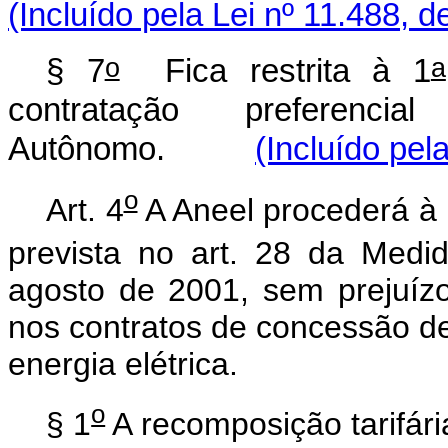
(Incluído pela Lei nº 11.488, d
o
a
§ 7
Fica restrita à 1
contratação preferenci
Autônomo.
(Incluído pel
o
Art. 4
A Aneel procederá à r
prevista no art. 28 da Medid
agosto de 2001, sem prejuízo 
nos contratos de concessão de 
energia elétrica.
o
§ 1
A recomposição tarifári