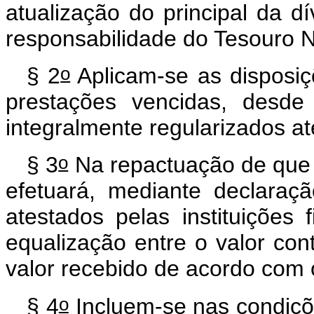
atualização do principal da dí
responsabilidade do Tesouro N
o
§ 2
Aplicam-se as disposiç
prestações vencidas, desde
integralmente regularizados a
o
§ 3
Na repactuação de que t
efetuará, mediante declaraç
atestados pelas instituições 
equalização entre o valor con
valor recebido de acordo com
o
§ 4
Incluem-se nas condiçõ