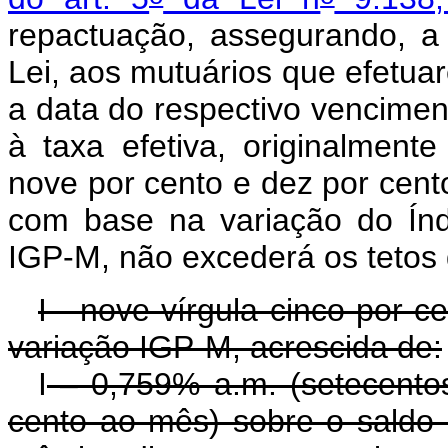
repactuação, assegurando, a 
Lei, aos mutuários que efetu
a data do respectivo venciment
à taxa efetiva, originalmente
nove por cento e dez por cento
com base na variação do Ín
IGP-M, não excederá os tetos 
I - nove vírgula cinco por c
variação IGP-M, acrescida de:
I
– 0,759% a.m. (setecentos
cento ao mês) sobre o saldo 