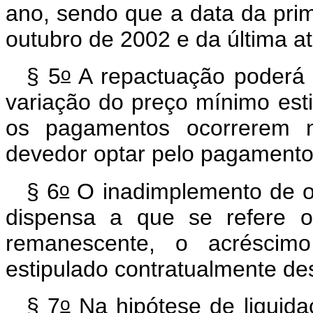
ano, sendo que a data da prim
outubro de 2002 e da última a
o
§ 5
A repactuação poderá 
variação do preço mínimo est
os pagamentos ocorrerem n
devedor optar pelo pagamento
o
§ 6
O inadimplemento de ob
dispensa a que se refere 
remanescente, o acréscim
estipulado contratualmente de
o
§ 7
Na hipótese de liquidaç