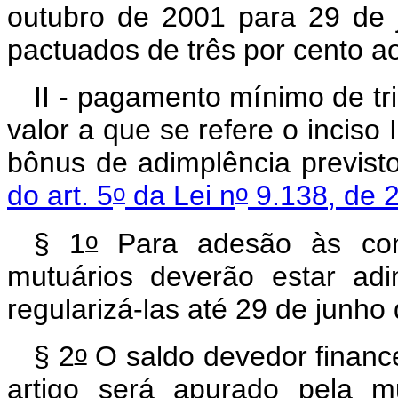
outubro de 2001 para 29 de 
pactuados de três por cento 
II - pagamento mínimo de tri
valor a que se refere o inciso
bônus de adimplência previsto
o
o
do art. 5
da Lei n
9.138, de 
o
§ 1
Para adesão às cond
mutuários deverão estar ad
regularizá-las até 29 de junho
o
§ 2
O saldo devedor finance
artigo será apurado pela m