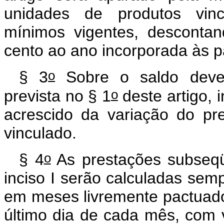
unidades de produtos vinc
mínimos vigentes, descontan
cento ao ano incorporada às 
o
§ 3
Sobre o saldo deved
o
prevista no § 1
deste artigo, i
acrescido da variação do p
vinculado.
o
§ 4
As prestações subseqü
inciso I serão calculadas sem
em meses livremente pactuado
último dia de cada mês, com