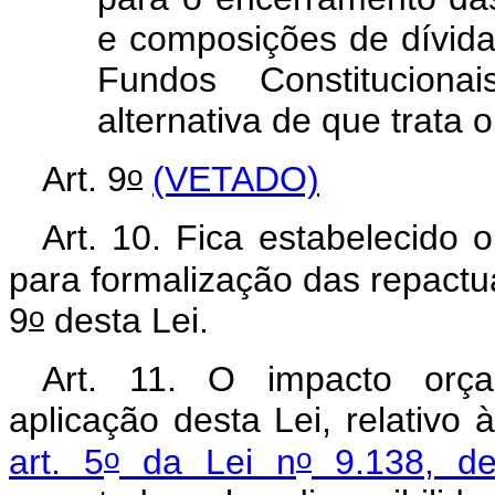
e composições de dívid
Fundos Constituciona
alternativa de que trata o
o
Art. 9
(VETADO)
Art. 10. Fica estabelecido
para formalização das repactu
o
9
desta Lei.
Art. 11. O impacto orçam
aplicação desta Lei, relativo
o
o
art. 5
da Lei n
9.138, d