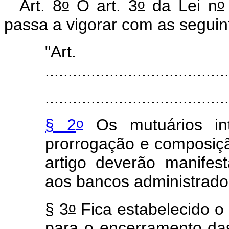
o
o
o
Art. 8
O art. 3
da Lei n
passa a vigorar com as seguin
"Ar
........................................
........................................
o
§ 2
Os mutuários int
prorrogação e composiçã
artigo deverão manifes
aos bancos administrado
o
§ 3
Fica estabelecido o
para o encerramento da