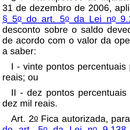
31 de dezembro de 2006, apli
o
o
o
§ 5
do art. 5
da Lei n
9.
desconto sobre o saldo deved
de acordo com o valor da op
a saber:
I - vinte pontos percentuais
reais; ou
II - dez pontos percentuais
dez mil reais.
o
Art. 2
Fica autorizada, par
o
o
do art. 5
da Lei n
9.138,