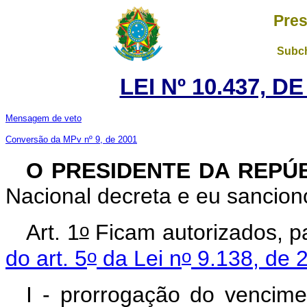
Pres
Subch
LEI Nº 10.437, D
Mensagem de veto
Conversão da MPv nº 9, de 2001
O PRESIDENTE DA REPÚ
Nacional decreta e eu sanciono
o
Art. 1
Ficam autorizados, p
o
o
do art. 5
da Lei n
9.138, de 
I - prorrogação do vencim