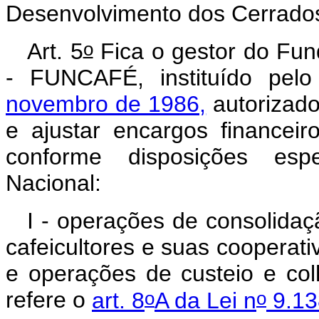
Desenvolvimento dos Cerrados –
o
Art. 5
Fica o gestor do Fu
- FUNCAFÉ, instituído pel
novembro de 1986,
autorizad
e ajustar encargos finance
conforme disposições esp
Nacional:
I - operações de consolida
cafeicultores e suas cooperati
e operações de custeio e col
o
o
refere o
art. 8
A da Lei n
9.13