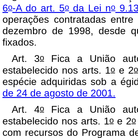
o
o
o
6
-A do art. 5
da Lei n
9.13
operações contratadas entr
dezembro de 1998, desde qu
fixados.
o
Art. 3
Fica a União auto
o
estabelecido nos arts. 1
e 2
espécie adquiridas sob a ég
de 24 de agosto de 2001.
o
Art. 4
Fica a União auto
o
o
estabelecido nos arts. 1
e 2
com recursos do Programa de