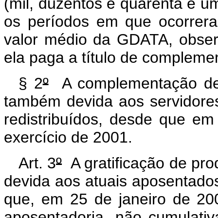
(mil, duzentos e quarenta e u
os períodos em que ocorrera
valor médio da GDATA, observ
ela paga a título de compleme
§ 2
º
A complementação de 
também devida aos servidores
redistribuídos, desde que em
exercício de 2001.
Art. 3
º
A gratificação de pr
devida aos atuais aposentado
que, em 25 de janeiro de 20
aposentadoria, não cumulat