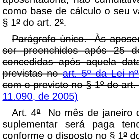
como base de cálculo o seu v
§ 1
º
do art. 2
º
.
Parágrafo único. Às aposen
ser preenchidos após 25 d
concedidas após aquela dat
previstas no
art. 5º da Lei n
com o previsto no § 1º do art. 
11.090, de 2005)
Art. 4
º
No mês de janeiro de
suplementar será paga ten
conforme o disposto no § 1
º
do