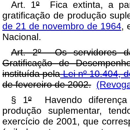
Art. 1
º
Fica extinta, a par
gratificação de produção supl
de 21 de novembro de 1964
, 
Nacional.
Art. 2º Os servidores d
Gratificação de Desempenho
instituída pela
Lei nº 10.404, d
de fevereiro de 2002.
(Revoga
§ 1
º
Havendo diferença e
produção suplementar, ten
exercício de 2001, que corre