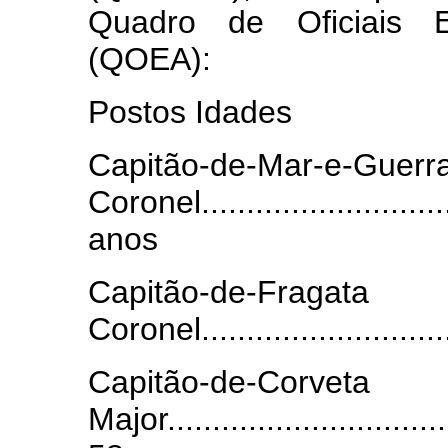
Quadro de Oficiais Es
(QOEA):
Postos Idades
Capitão-de-
Coronel...........................
anos
Capitão-de-F
Coronel...........................
Capitão-
Major.................................