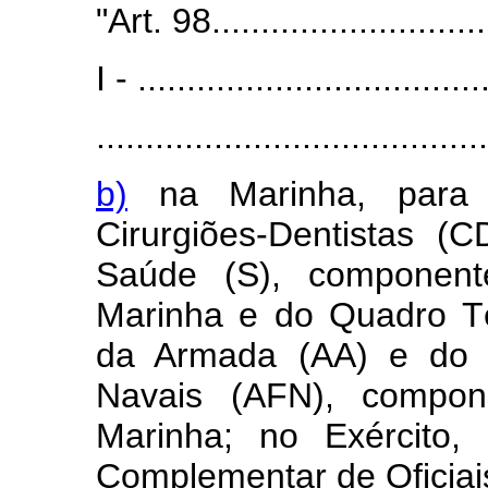
"Art. 98..............................
I - ...................................
........................................
b)
na Marinha, para 
Cirurgiões-Dentistas 
Saúde (S), componen
Marinha e do Quadro Té
da Armada (AA) e do Q
Navais (AFN), compon
Marinha; no Exército,
Complementar de Oficiai