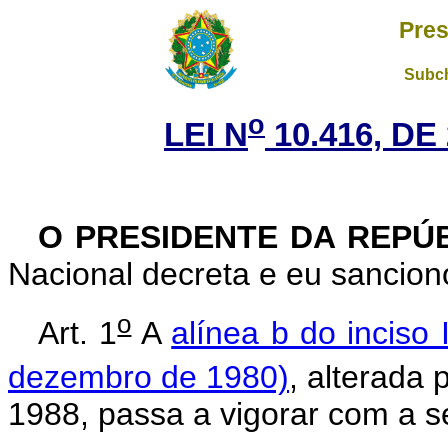
Pres
Subch
o
LEI N
10.416, DE
O PRESIDENTE DA REPÚ
Nacional decreta e eu sanciono
o
Art. 1
A
alínea b do inciso 
dezembro de 1980)
, alterada 
1988, passa a vigorar com a s