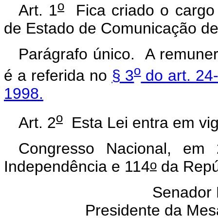
o
Art. 1
Fica criado o cargo 
de Estado de Comunicação de
Parágrafo único. A remuner
o
é a referida no
§ 3
do art. 24
1998.
o
Art. 2
Esta Lei entra em vig
Congresso Nacional, em
o
Independência e 114
da Repú
Senador
Presidente da Mes