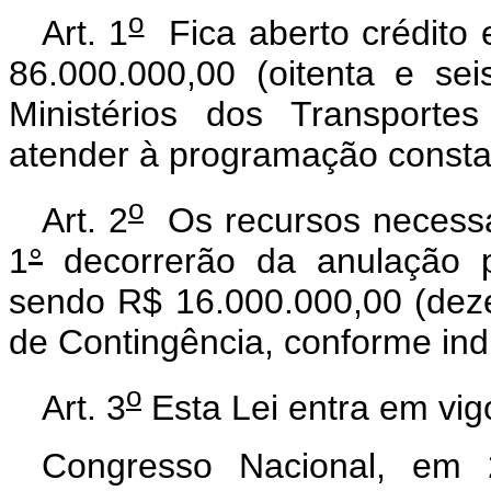
o
Art. 1
Fica aberto crédito e
86.000.000,00 (oitenta e se
Ministérios dos Transporte
atender à programação constan
o
Art. 2
Os recursos necessár
1
°
decorrerão da anulação p
sendo R$ 16.000.000,00 (deze
de Contingência, conforme indi
o
Art. 3
Esta Lei entra em vig
Congresso Nacional, em