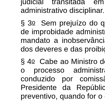
judicial transitada 
administrativo disciplinar.
o
§ 3
Sem prejuízo do qu
de improbidade administ
mandato a inobservância
dos deveres e das proibi
o
§ 4
Cabe ao Ministro d
o processo administra
conduzido por comiss
Presidente da Repúbli
preventivo, quando for o 