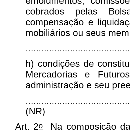
emolumentos, comissõe
cobrados pelas Bol
compensação e liquida
mobiliários ou seus mem
........................................
h) condições de constit
Mercadorias e Futuros
administração e seu pre
.......................................
(NR)
o
Art. 2
Na composição da 