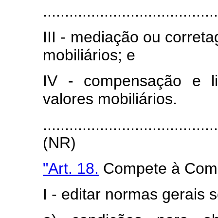
........................................
III - mediação ou corre
mobiliários; e
IV - compensação e l
valores mobiliários.
.......................................
(NR)
"Art. 18.
Compete à Comis
I - editar normas gerais 