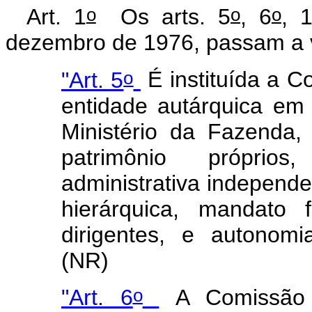
o
o
o
Art. 1
Os arts. 5
, 6
, 
dezembro de 1976, passam a v
o
"Art. 5
É instituída a C
entidade autárquica em 
Ministério da Fazenda,
patrimônio próprio
administrativa independ
hierárquica, mandato 
dirigentes, e autonomi
(NR)
o
"Art. 6
A Comissão d