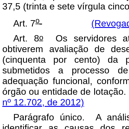
37,5 (trinta e sete vírgula cinc
o
Art. 7
(Revogad
o
Art. 8
Os servidores ati
obtiverem avaliação de des
(cinquenta por cento) da 
submetidos a processo de
adequação funcional, confor
órgão ou entidade de
nº 12.702, de 2012)
Parágrafo único. A análi
identificar as causas dos r