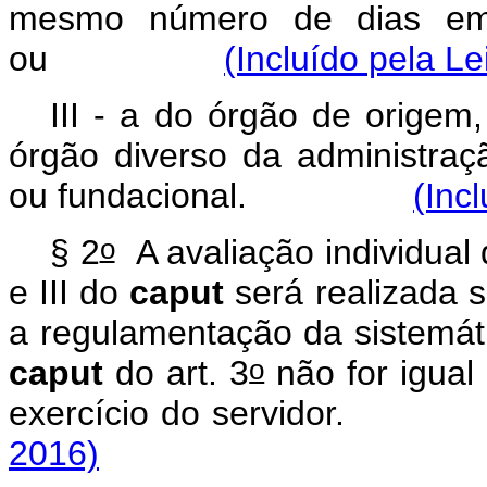
mesmo número de dias em d
ou
(Incluído pela Le
III - a do órgão de origem
órgão diverso da administraçã
ou fundacional.
(Inc
o
§ 2
A avaliação individual 
e III do
caput
será realizada 
a regulamentação da sistemáti
o
caput
do art. 3
não for igual
exercício do servid
2016)