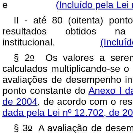
e
(Incluído pela Lei
II - até 80 (oitenta) pon
resultados obtidos n
institucional.
(Incluí
o
§ 2
Os valores a serem
calculados multiplicando-se o
avaliações de desempenho indi
ponto constante do
Anexo I d
de 2004
, de acordo com o res
dada pela Lei nº 12.702, de 2
o
§ 3
A avaliação de desemp