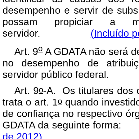
desempenho e servir de subs
possam propiciar a m
servidor.
(Incluído 
o
Art. 9
A GDATA não será de
no desempenho de atribuiç
servidor público federal.
o
Art. 9
-A.
Os titulares dos
o
trata o art. 1
quando investid
de confiança no respectivo órg
GDATA da seguinte forma:
de 2012)