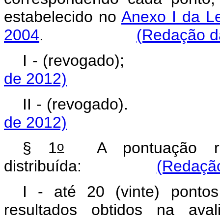
estabelecido no
Anexo I da L
2004
.
(Redação da
I - (revogado);
de 2012)
II - (revogado)
de 2012)
o
§ 1
A pontuação ref
distribuída:
(Redação
I - até 20 (vinte) ponto
resultados obtidos na aval