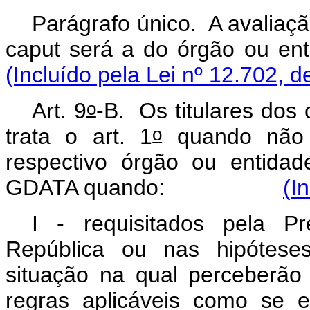
Parágrafo único. A avaliação 
caput
será a do órgão
(Incluído pela Lei nº 12.702, d
o
Art. 9
-B.
Os titulares dos
o
trata o art. 1
quando não 
respectivo órgão ou entida
GDATA quando:
(I
I - requisitados pela Pr
República ou nas hipóteses
situação na qual perceberã
regras aplicáveis como se e