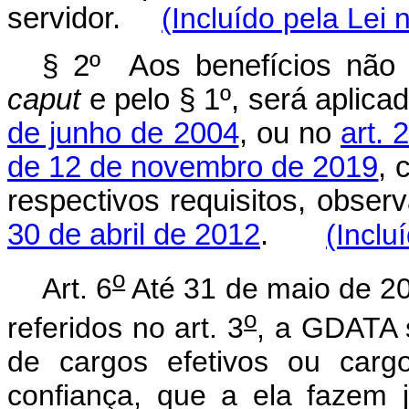
servidor.
(Incluído pela Lei 
§ 2º Aos benefícios não a
caput
e pelo § 1º, será aplica
de junho de 2004
, ou no
art. 
de 12 de novembro de 2019
, 
respectivos requisitos, obser
30 de abril de 2012
.
(Inclu
o
Art. 6
Até 31 de maio de 20
o
referidos no art. 3
, a GDATA 
de cargos efetivos ou carg
confiança, que a ela fazem 