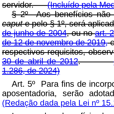
servidor.
(Incluído pela Med
§ 2º Aos benefícios não a
caput
e pelo § 1º, será aplica
de junho de 2004
, ou no
art. 
de 12 de novembro de 2019,
c
respectivos requisitos, obser
30 de abril de 2012
.
1.286, de 2024)
Art. 5º Para fins de inco
aposentadoria, serão ado
(Redação dada pela Lei nº 15.