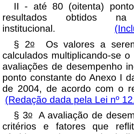
II - até 80 (oitenta) pon
resultados obtidos n
institucional.
(Inc
o
§ 2
Os valores a serem
calculados multiplicando-se o
avaliações de desempenho indi
ponto constante do Anexo I d
de 2004, de acordo 
(Redação dada pela Lei nº 12
o
§ 3
A avaliação de desemp
critérios e fatores que ref