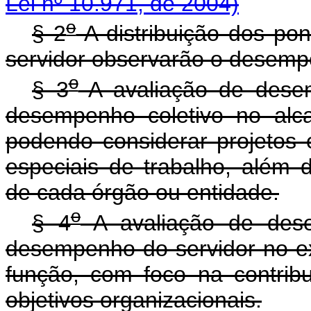
Lei nº 10.971, de 2004)
o
§ 2
A distribuição dos po
servidor observarão o desempen
o
§ 3
A avaliação de desemp
desempenho coletivo no alca
podendo considerar projetos e
especiais de trabalho, além d
de cada órgão ou entidade.
o
§ 4
A avaliação de desem
desempenho do servidor no ex
função, com foco na contribu
objetivos organizacionais.