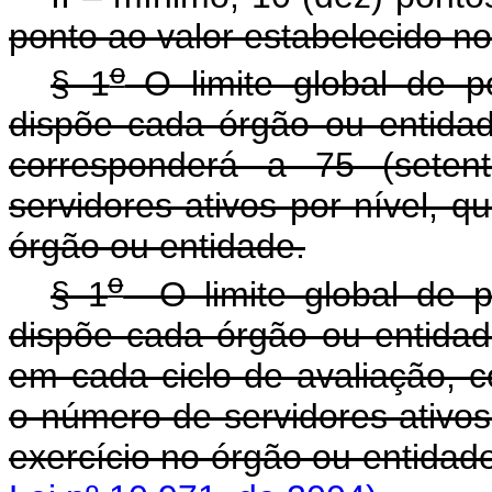
ponto ao valor estabelecido n
o
§ 1
O limite global de p
dispõe cada órgão ou entidad
corresponderá a 75 (sete
servidores ativos por nível, 
órgão ou entidade.
o
§ 1
O limite global de p
dispõe cada órgão ou entidade
em cada ciclo de avaliação, 
o número de servidores ativos
exercício no órgão o