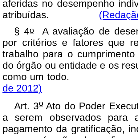
aferidas no desempenho indivi
atribuídas.
(Redação
o
§ 4
A avaliação de desem
por critérios e fatores que r
trabalho para o cumprimento 
do órgão ou entidade e os res
como um todo
de 2012)
o
Art. 3
Ato do Poder Executi
a serem observados para a
pagamento da gratificação, i