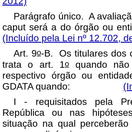
2012)
Parágrafo único. A avaliação 
caput
será a do órgão
(Incluído pela Lei nº 12.702, d
o
Art. 9
-B.
Os titulares dos
o
trata o art. 1
quando não 
respectivo órgão ou entida
GDATA quando:
(I
I - requisitados pela Pr
República ou nas hipóteses
situação na qual perceberã