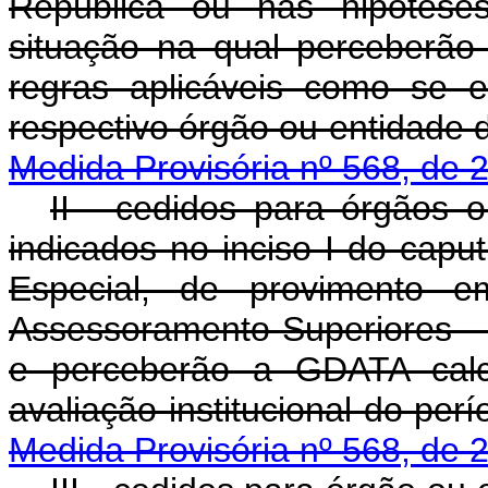
República ou nas hipóteses
situação na qual perceberã
regras aplicáveis como se e
respectivo órgão ou en
Medida Provisória nº 568, de 
II - cedidos para órgãos o
indicados no inciso I do capu
Especial, de provimento 
Assessoramento Superiores - D
e perceberão a GDATA calc
avaliação institucion
Medida Provisória nº 568, de 