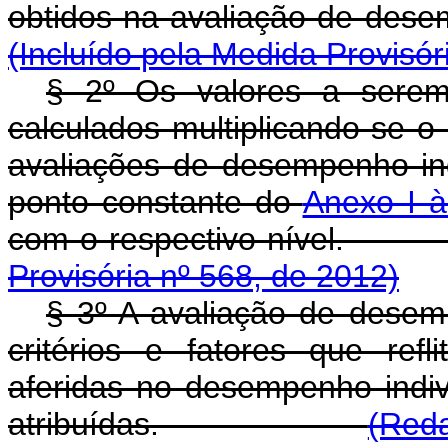
obtidos na avaliação d
(Incluído pela Medida Provisór
§ 2º Os valores a serem
calculados multiplicando-se o
avaliações de desempenho indi
ponto constante do
Anexo I à
com o respectivo n
Provisória nº 568, de 2012)
§ 3º A avaliação de desem
critérios e fatores que ref
aferidas no desempenho indivi
atribuídas.
(Reda