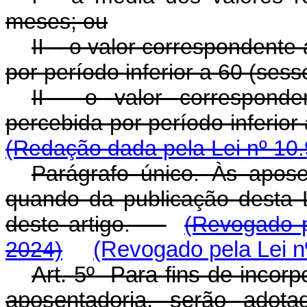
meses; ou
II – o valor correspondente
por período inferior a 60 (ses
II - o valor corresponde
percebida por período in
(Redação dada pela Lei nº 10.
Parágrafo único. Às apose
quando da publicação desta Le
deste artigo.
(Revogado p
2024)
(Revogado pela Lei n
Art. 5º Para fins de inco
aposentadoria, serão ado