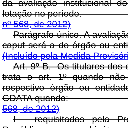
da avaliação institucional 
lotação no perío
nº 568, de 2012)
Parágrafo único. A avaliação 
caput será a do órgã
(Incluído pela Medida Provisór
Art. 9º-B. Os titulares dos
trata o art. 1º quando não
respectivo órgão ou entida
GDATA quando
568, de 2012)
I - requisitados pela Pr