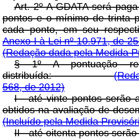
Art. 2º A GDATA será paga
pontos e o mínimo de trinta 
cada ponto, em seu respecti
Anexo I à Lei nº 10.971, de 
(Redação dada pela Medida Pr
§ 1º A pontuação re
distribuída:
(Reda
568, de 2012)
I - até vinte pontos serão
obtidos na avaliação de dese
(Incluído pela Medida Provisór
II - até oitenta pontos serã