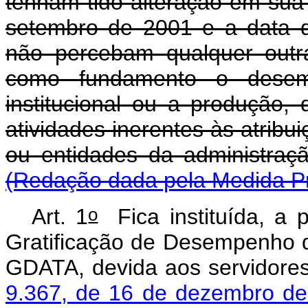
tenham tido alteração em sua 
setembro de 2001 e a data 
não percebam qualquer outr
como fundamento o desempe
institucional ou a produção,
atividades inerentes às atribu
ou entidades da admi
(Redação dada pela Medida Pr
o
Art. 1
Fica instituída, a p
Gratificação de Desempenho de
GDATA, devida aos servidore
9.367, de 16 de dezembro de