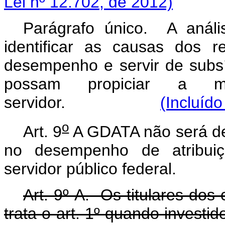
Lei nº 12.702, de 2012)
Parágrafo único. A análi
identificar as causas dos r
desempenho e servir de subs
possam propiciar a m
servidor.
(Incluído
o
Art. 9
A GDATA não será de
no desempenho de atribuiç
servidor público federal.
Art. 9º-A. Os titulares dos
trata o art. 1º quando invest