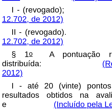
I - (revoga
12.702, de 2012)
II - (revoga
12.702, de 2012)
o
§ 1
A pontuação ref
distribuída:
(R
2012)
I - até 20 (vinte) ponto
resultados obtidos na aval
e
(Incluído pela L