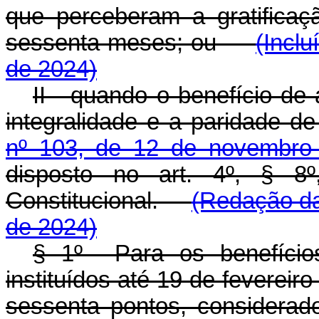
que perceberam a gratificaç
sessenta meses; ou
(Inclu
de 2024)
II - quando o benefício de 
integralidade e a paridade d
nº 103, de 12 de novembro
disposto no art. 4º, § 8º
Constitucional.
(Redação da
de 2024)
§ 1º Para os benefício
instituídos até 19 de feverei
sessenta pontos, considerad