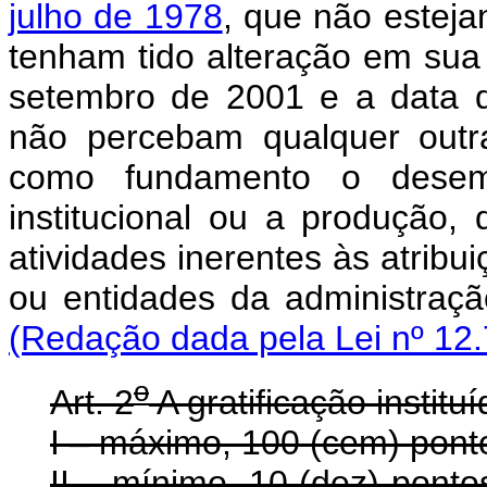
julho de 1978
, que não estej
tenham tido alteração em sua 
setembro de 2001 e a data 
não percebam qualquer outr
como fundamento o desempe
institucional ou a produção,
atividades inerentes às atribu
ou entidades da admi
(Redação dada pela Lei nº 12.
o
Art. 2
A gratificação instituí
I – máximo, 100 (cem) ponto
II – mínimo, 10 (dez) pont