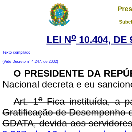
Pres
Subch
o
LEI N
10.404, DE
Texto compilado
(Vide Decreto nº 4.247, de 2002)
O PRESIDENTE DA REPÚ
Nacional decreta e eu sanciono
o
Art. 1
Fica instituída, a p
Gratificação de Desempenho de
GDATA, devida aos servidore