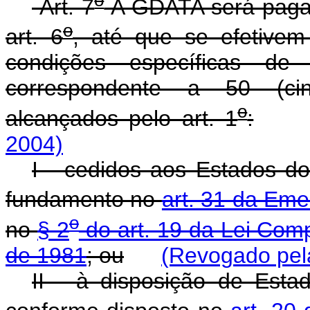
Art. 7
A GDATA será paga,
o
art. 6
, até que se efetive
condições específicas de e
correspondente a 50 (cin
o
alcançados pelo art. 1
:
2004)
I - cedidos aos Estados 
fundamento no
art. 31 da Eme
o
no
§ 2
do art. 19 da Lei Com
de 1981
; ou
(Revogado pela
II - à disposição de Estad