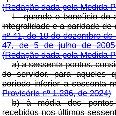
(Redação dada pela Medida Pr
I - quando o benefício de 
integralidade e a paridade de
nº 41, de 19 de dezembro de
47, de 5 de julho de 2005
(Redação dada pela Medida Pr
a) a sessenta pontos, consi
do servidor, para aqueles 
período inferior a sessen
Provisória nº 1.286, de 2024)
b) à média dos pontos 
recebidos nos últimos sessen