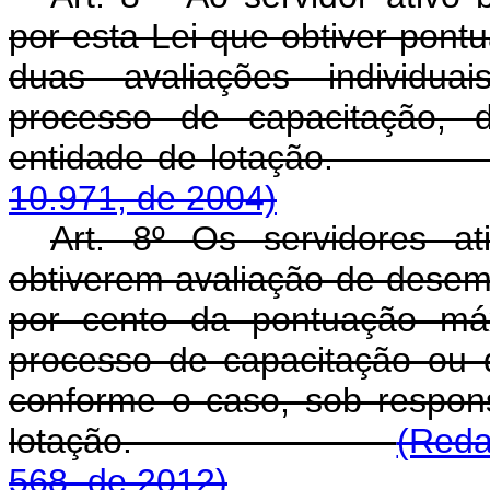
por esta Lei que obtiver pontu
duas avaliações individua
processo de capacitação, 
entidade de lot
10.971, de 2004)
Art. 8º Os servidores a
obtiverem avaliação de desemp
por cento da pontuação máx
processo de capacitação ou 
conforme o caso, sob respon
lotação.
(Reda
568, de 2012)