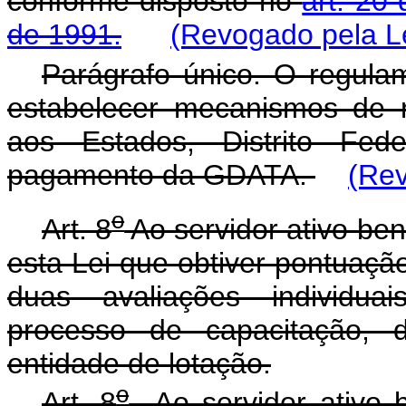
conforme disposto no
art. 20 
de 1991.
(Revogado pela Le
Parágrafo único. O regulam
estabelecer mecanismos de 
aos Estados, Distrito Fed
pagamento da GDATA.
(Rev
o
Art. 8
Ao servidor ativo bene
esta Lei que obtiver pontuação
duas avaliações individua
processo de capacitação, 
entidade de lotação.
o
Art. 8
Ao servidor ativo ben