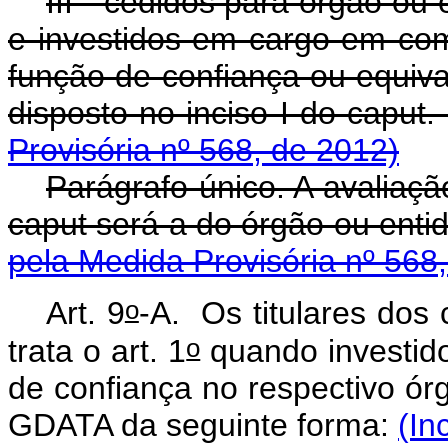
III - cedidos para órgão ou
e investidos em cargo em c
função de confiança ou equi
disposto no inciso I
Provisória nº 568, de 2012)
Parágrafo único. A avaliação 
caput será a do órgão o
pela Medida Provisória nº 568
o
Art. 9
-A.
Os titulares dos
o
trata o art. 1
quando investid
de confiança no respectivo órg
GDATA da seguinte forma:
(In