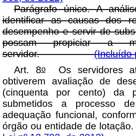
Parágrafo único. A análi
identificar as causas dos r
desempenho e servir de subs
possam propiciar a m
servidor.
(Incluído
o
Art. 8
Os servidores ati
obtiverem avaliação de des
(cinquenta por cento) da 
submetidos a processo de
adequação funcional, confor
órgão ou entidade d