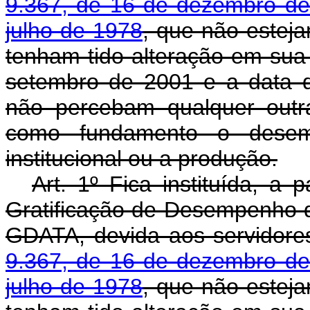
9.367, de 16 de dezembro d
julho de 1978
, que não estej
tenham tido alteração em sua 
setembro de 2001 e a data 
não percebam qualquer outr
como fundamento o desempe
institucional ou a produção.
Art. 1º Fica instituída, a 
Gratificação de Desempenho de
GDATA, devida aos servidore
9.367, de 16 de dezembro d
julho de 1978
, que não estej