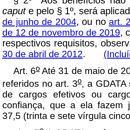
§ 2º Aos benefícios não a
caput
e pelo § 1º, será aplica
de junho de 2004
, ou no
art.
de 12 de novembro de 2019
, 
respectivos requisitos, obser
30 de abril de 2012
.
(Inclu
o
Art. 6
Até 31 de maio de 20
o
referidos no art. 3
, a GDATA 
de cargos efetivos ou carg
confiança, que a ela fazem 
37,5 (trinta e sete vírgula cinc
o