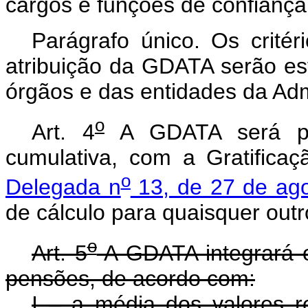
cargos e funções de confiança
Parágrafo único. Os critér
atribuição da GDATA serão est
órgãos e das entidades da Adm
o
Art. 4
A GDATA será pa
cumulativa, com a Gratifica
o
Delegada n
13, de 27 de ag
de cálculo para quaisquer out
o
Art. 5
A GDATA integrará o
pensões, de acordo com:
I – a média dos valores r