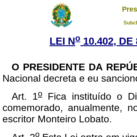
Pres
Subch
o
LEI N
10.402, DE
O PRESIDENTE DA REPÚ
Nacional decreta e eu sanciono
o
Art. 1
Fica instituído o Di
comemorado, anualmente, no 
escritor Monteiro Lobato.
o