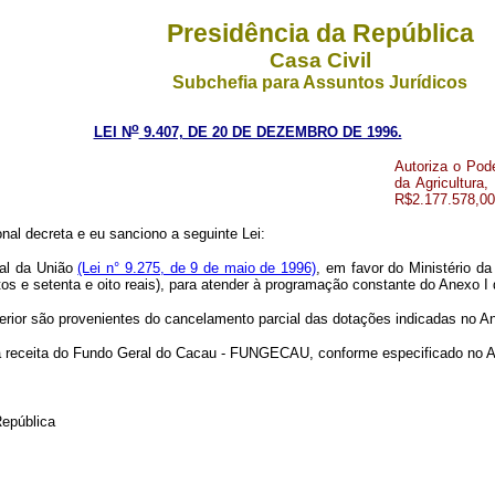
Presidência da República
Casa Civil
Subchefia para Assuntos Jurídicos
o
LEI N
9.407, DE 20 DE DEZEMBRO DE 1996.
Autoriza o Pod
da Agricultura
R$2.177.578,00,
al decreta e eu sanciono a seguinte Lei:
cal da União
(Lei n° 9.275, de 9 de maio de 1996)
, em favor do Ministério da
tos e setenta e oito reais), para atender à programação constante do Anexo I 
erior são provenientes do cancelamento parcial das dotações indicadas no An
a a receita do Fundo Geral do Cacau - FUNGECAU, conforme especificado no An
República