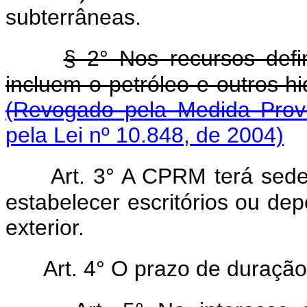
subterrâneas.
§ 2° Nos recursos defi
incluem o petróleo e outros hi
(Revogado pela Medida Provi
pela Lei nº 10.848, de 2004)
Art. 3° A CPRM terá sede
estabelecer escritórios ou dep
exterior.
Art. 4° O prazo de duraçã