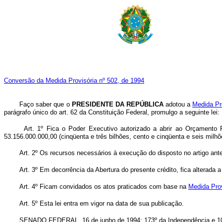
Conversão da Medida Provisória nº 502, de 1994
Faço saber que o
PRESIDENTE DA REPÚBLICA
adotou a
Medida Pr
parágrafo único do art. 62 da Constituição Federal, promulgo a seguinte lei:
Art. 1º Fica o Poder Executivo autorizado a abrir ao Orçamento 
53.156.000.000,00 (cinqüenta e três bilhões, cento e cinqüenta e seis milhõ
Art. 2º Os recursos necessários à execução do disposto no artigo ante
Art. 3º Em decorrência da Abertura do presente crédito, fica alterada
Art. 4º Ficam convidados os atos praticados com base na
Medida Prov
Art. 5º Esta lei entra em vigor na data de sua publicação.
SENADO FEDERAL, 16 de junho de 1994; 173º da Independência e 10