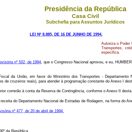
Presidência da República
Casa Civil
Subchefia para Assuntos Jurídicos
LEI Nº 8.885, DE 16 DE JUNHO DE 1994.
Autoriza o Poder 
Transportes, cré
especifica.
ovisória nº 502, de 1994
, que o Congresso Nacional aprovou, e eu, HUMBERT
Fiscal da União, em favor do Ministério dos Transportes - Departamento 
es de cruzeiros reais), para atender à programação constante do Anexo I desta
rior correrão à conta da Reserva de Contingência, conforme o Anexo II desta 
 a receita do Departamento Nacional de Estradas de Rodagem, na forma do Ane
isória nº 477, de 20 de abril de 1994.
6º da República.