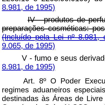
8.981, de 1995)
IV - produtos de perf
preparações cosméticas: pos
(Incluído pela Lei nº 8.981,
9.065, de 1995)
V - fumo e seus derivados
8.981, de 1995)
Art. 8º O Poder Execu
regimes aduaneiros especiai
destinadas às Áreas de Livre