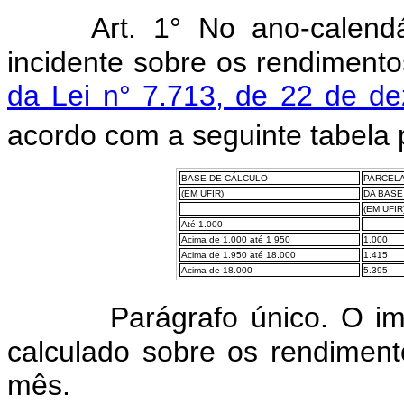
Art. 1° No ano-calend
incidente sobre os rendiment
da Lei n° 7.713, de 22 de d
acordo com a seguinte tabela 
BASE DE CÁLCULO
PARCELA
(EM UFIR)
DA BASE
(EM UFIR
Até 1.000
Acima de 1.000 até 1 950
1.000
Acima de 1.950 até 18.000
1.415
Acima de 18.000
5.395
Parágrafo único. O impo
calculado sobre os rendimen
mês.