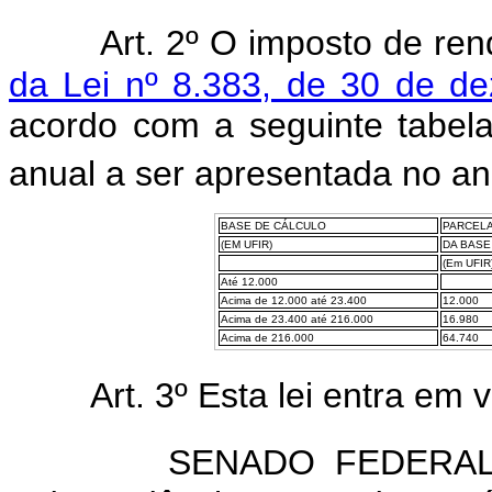
Art. 2º O imposto de ren
da Lei nº 8.383, de 30 de d
acordo com a seguinte tabela
anual a ser apresentada no a
BASE DE CÁLCULO
PARCELA
(EM UFIR)
DA BASE
(Em UFIR
Até 12.000
Acima de 12.000 até 23.400
12.000
Acima de 23.400 até 216.000
16.980
Acima de 216.000
64.740
Art. 3º Esta lei entra em 
SENADO FEDERAL, 28