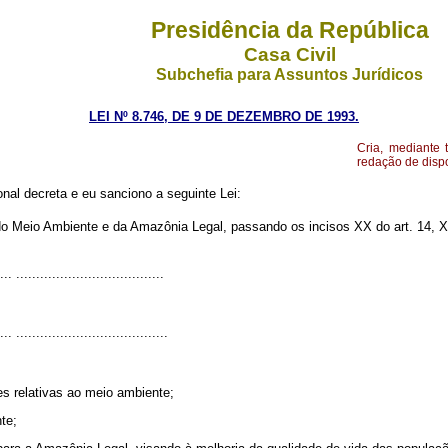
Presidência da República
Casa Civil
Subchefia para Assuntos Jurídicos
LEI Nº 8.746, DE 9 DE DEZEMBRO DE 1993.
Cria, mediante 
redação de dispo
al decreta e eu sanciono a seguinte Lei:
do Meio Ambiente e da Amazônia Legal, passando os incisos XX do art. 14, XVI
... .....................................
... ......................................
s relativas ao meio ambiente;
te;