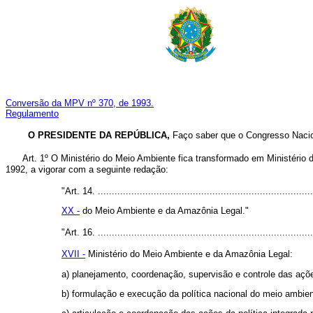
Conversão da MPV nº 370, de 1993.
Regulamento
O PRESIDENTE DA REPÚBLICA,
Faço saber que o Congresso Nacion
Art. 1º O Ministério do Meio Ambiente fica transformado em Ministério 
1992, a vigorar com a seguinte redação:
"Art. 14. .............................................................................
XX -
do Meio Ambiente e da Amazônia Legal."
"
Art. 16.
.............................................................................
XVII -
Ministério do Meio Ambiente e da Amazônia Legal:
a) planejamento, coordenação, supervisão e controle das açõe
b) formulação e execução da política nacional do meio ambien