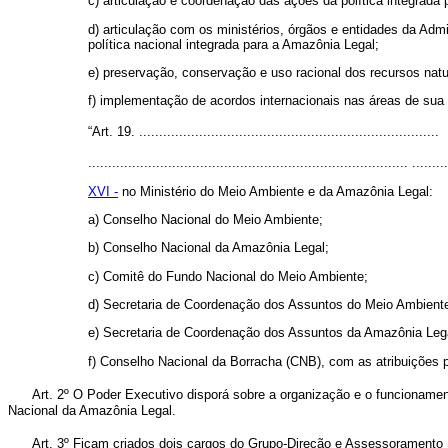
c) articulação e coordenação das ações da política integrad
d) articulação com os ministérios, órgãos e entidades da Adm
política nacional integrada para a Amazônia Legal;
e) preservação, conservação e uso racional dos recursos natu
f) implementação de acordos internacionais nas áreas de sua
“
Art. 19.
...........................................................................
................................................................................ .........
XVI -
no Ministério do Meio Ambiente e da Amazônia Legal:
a) Conselho Nacional do Meio Ambiente;
b) Conselho Nacional da Amazônia Legal;
c) Comitê do Fundo Nacional do Meio Ambiente;
d) Secretaria de Coordenação dos Assuntos do Meio Ambient
e) Secretaria de Coordenação dos Assuntos da Amazônia Leg
f) Conselho Nacional da Borracha (CNB), com as atribuições pr
Art. 2º O Poder Executivo disporá sobre a organização e o funcioname
Nacional da Amazônia Legal.
Art. 3º Ficam criados dois cargos do Grupo-Direção e Assessoramento 