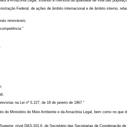
a para a Amazônia Legal, visando à melhoria da qualidade de vida das popula
inistração Federal, de ações de âmbito internacional e de âmbito interno, re
rais renováveis;
 competência."
.
e;
al;
evistas na Lei nº 5.227, de 18 de janeiro de 1967."
nto do Ministério do Meio Ambiente e da Amazônia Legal, bem como no que d
Superior, nível DAS-101.6, de Secretário das Secretarias de Coordenação d