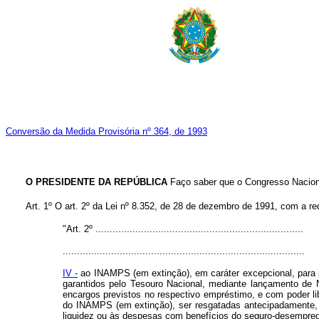
Conversão da Medida Provisória nº 364, de 1993
O PRESIDENTE DA REPÚBLICA
Faço saber que o Congresso Naciona
Art. 1º O art. 2º da Lei nº 8.352, de 28 de dezembro de 1991, com a r
"Art. 2º .........................................................................
.....................................................................................
IV -
ao INAMPS (em extinção), em caráter excepcional, para p
garantidos pelo Tesouro Nacional, mediante lançamento de 
encargos previstos no respectivo empréstimo, e com poder li
do INAMPS (em extinção), ser resgatadas antecipadamente, 
liquidez ou às despesas com benefícios do seguro-desemprego 