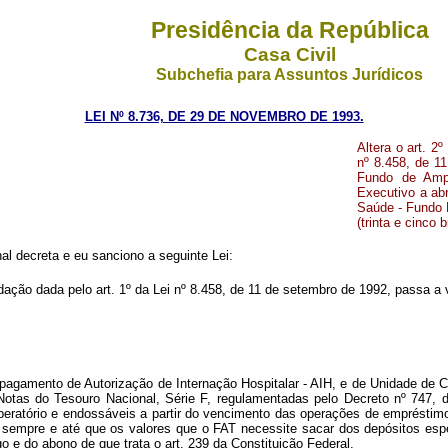
Presidência da República
Casa Civil
Subchefia para Assuntos Jurídicos
LEI Nº 8.736, DE 29 DE NOVEMBRO DE 1993.
Altera o art. 2
nº 8.458, de 11
Fundo de Ampa
Executivo a ab
Saúde - Fundo N
(trinta e cinco 
l decreta e eu sanciono a seguinte Lei:
edação dada pelo art. 1º da Lei nº 8.458, de 11 de setembro de 1992, passa a
agamento de Autorização de Internação Hospitalar - AIH, e de Unidade de C
Notas do Tesouro Nacional, Série F, regulamentadas pelo Decreto nº 747, 
beratório e endossáveis a partir do vencimento das operações de empréstimo
sempre e até que os valores que o FAT necessite sacar dos depósitos esp
e do abono de que trata o art. 239 da Constituição Federal.