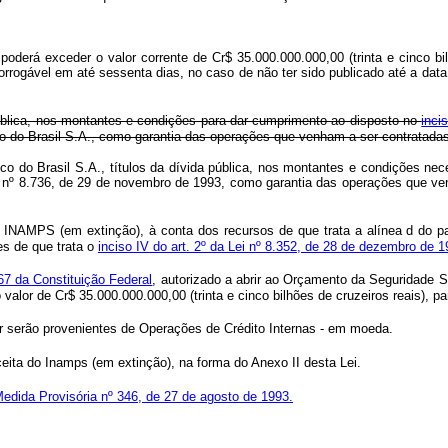
oderá exceder o valor corrente de Cr$ 35.000.000.000,00 (trinta e cinco bi
prorrogável em até sessenta dias, no caso de não ter sido publicado até a d
 pública, nos montantes e condições para dar cumprimento ao disposto no
inci
nco do Brasil S.A., como garantia das operações que venham a ser contratad
nco do Brasil S.A., títulos da dívida pública, nos montantes e condições n
ei nº 8.736, de 29 de novembro de 1993, como garantia das operações que v
o INAMPS (em extinção), à conta dos recursos de que trata a alínea d do p
es de que trata o
inciso IV do art. 2º da Lei nº 8.352, de 28 de dezembro de 
167 da Constituição Federal
, autorizado a abrir ao Orçamento da Seguridade So
 valor de Cr$ 35.000.000.000,00 (trinta e cinco bilhões de cruzeiros reais), 
or serão provenientes de Operações de Crédito Internas - em moeda.
eceita do Inamps (em extinção), na forma do Anexo II desta Lei.
edida Provisória nº 346, de 27 de agosto de 1993.