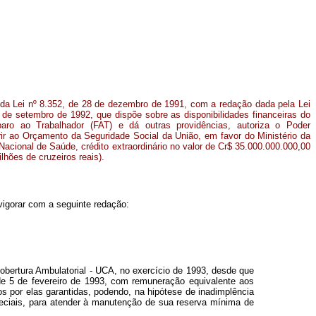
º da Lei nº 8.352, de 28 de dezembro de 1991, com a redação dada pela Lei
 de setembro de 1992, que dispõe sobre as disponibilidades financeiras do
ro ao Trabalhador (FAT) e dá outras providências, autoriza o Poder
rir ao Orçamento da Seguridade Social da União, em favor do Ministério da
acional de Saúde, crédito extraordinário no valor de Cr$ 35.000.000.000,00
bilhões de cruzeiros reais).
 vigorar com a seguinte redação:
obertura Ambulatorial - UCA, no exercício de 1993, desde que
de 5 de fevereiro de 1993, com remuneração equivalente aos
s por elas garantidas, podendo, na hipótese de inadimplência
eciais, para atender à manutenção de sua reserva mínima de