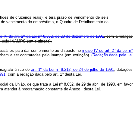
lhões de cruzeiros reais), e terá prazo de vencimento de seis
ata de vencimento do empréstimo, o Quadro de Detalhamento da
so IV do art. 2º da Lei nº 8.352, de 28 de dezembro de 1991
, com a redação
as pelo INAMPS (em extinção).
ecessários para dar cumprimento ao disposto no
inciso IV do art. 2º da Lei nº
enham a ser contratadas pelo Inamps (em extinção).
(Redação dada pela Lei
arágrafo único do
art. 1º da Lei nº 8.212, de 24 de julho de 1991
, dotações
1991
, com a redação dada pelo art. 1º desta Lei.
cial da União, de que trata a Lei nº 8.652, de 29 de abril de 1993, em favor
para atender à programação constante do Anexo I desta Lei.