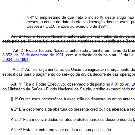
.......................................................................................
§ 4º
O empréstimo de que trata o inciso IV deste artigo não p
meses, a contar da data da efetiva liberação dos recursos, 
Despesa - QDD, relativo ao exercício de 1994."
Art. 2º Fica o Tesouro Nacional autorizado a emitir títulos da dívida
dada pelo art. 1º desta Lei, os quais serão mantidos em custódia pelo Ba
Art. 2º Fica o Tesouro Nacional autorizado a emitir, em nome do Ba
8.352, de 28 de dezembro de 1991
, com a redação dada pelo art. 1º da L
8.904, de 1994)
Art. 3º As leis orçamentárias da União consignarão no orçamento d
específicas para o pagamento do serviço da dívida decorrente das operaçõ
Art. 4º Fica o Poder Executivo, observado o disposto no
§ 3º do art. 
do Ministério da Saúde - Fundo Nacional de Saúde, crédito extraordinário no
§ 1º Os recursos necessários à execução do disposto no artigo anteri
§ 2º Em decorrência da abertura do presente crédito, fica alterada a r
Art. 5º Ficam convalidados os atos e efeitos jurídicos decorrentes da
M
Art. 6º Esta Lei entra em vigor na data de sua publicação.