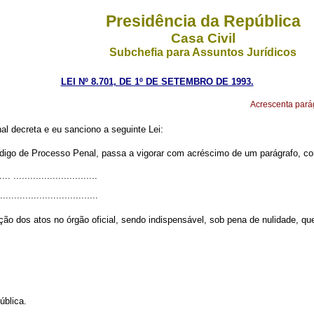
Presidência da República
Casa Civil
Subchefia para Assuntos Jurídicos
LEI Nº 8.701, DE 1º DE SETEMBRO DE 1993.
Acrescenta pará
l decreta e eu sanciono a seguinte Lei:
 Código de Processo Penal, passa a vigorar com acréscimo de um parágrafo, c
... ..............................
...................................
ção dos atos no órgão oficial, sendo indispensável, sob pena de nulidade, 
ública.