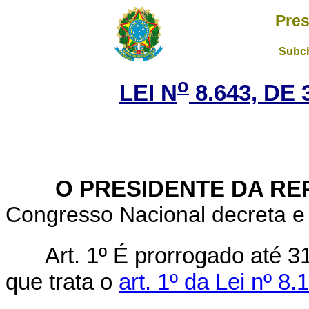
Pres
Subch
o
LEI N
8.643, DE
O PRESIDENTE DA RE
Congresso Nacional decreta e 
Art. 1º É prorrogado até 
que trata o
art. 1º da Lei nº 8