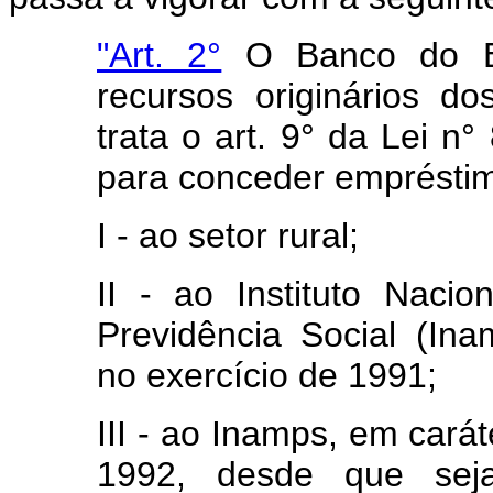
"Art. 2°
O Banco do Bra
recursos originários d
trata o art. 9° da Lei n°
para conceder emprésti
I - ao setor rural;
II - ao Instituto Naci
Previdência Social (Ina
no exercício de 1991;
III - ao Inamps, em carát
1992, desde que seja