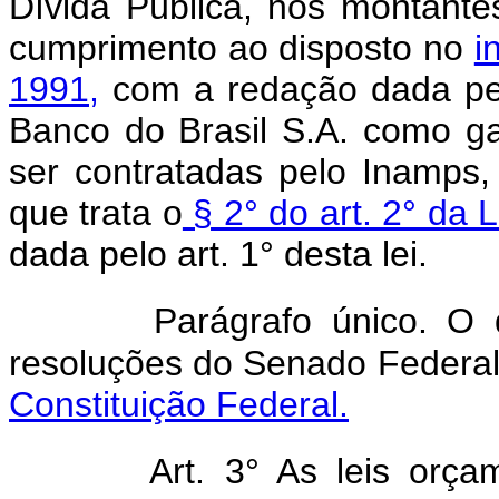
Dívida Pública, nos montante
cumprimento ao disposto no
i
1991,
com a redação dada pelo
Banco do Brasil S.A. como g
ser contratadas pelo Inamps,
que trata o
§ 2° do art. 2° da 
dada pelo art. 1° desta lei.
Parágrafo único. O 
resoluções do Senado Federal 
Constituição Federal.
Art. 3° As leis orç